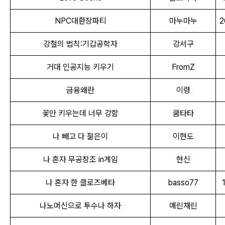
NPC대환장파티
마누마누
2
강철의 법칙:기갑공학자
강서구
거대 인공지능 키우기
FromZ
금융왜란
이령
꽃만 키우는데 너무 강함
쿰타타
나 빼고 다 젊은이
이현도
나 혼자 무공창조 in게임
현신
나 혼자 한 클로즈베타
basso77
나노머신으로 투수나 하자
예린채린