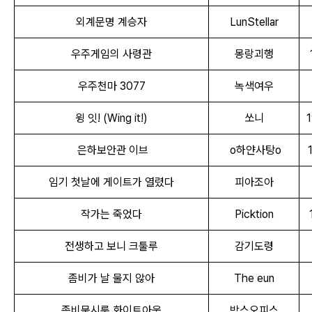
외계문명 계승자
LunStellar
우주게임의 사령관
몽랑괴행
우주천마 3077
녹색여우
윙 잇! (Wing it!)
쏘니
1
은하보안관
이브
o하얀사탕o
1
임기 첫날에 게이트가 열렸다
피아조아
작가는 죽었다
Picktion
전생하고 보니 크툴루
감기도령
좀비가 날 물지 않아
The eun
좀비묵시룩 화이트아웃
박스오피스