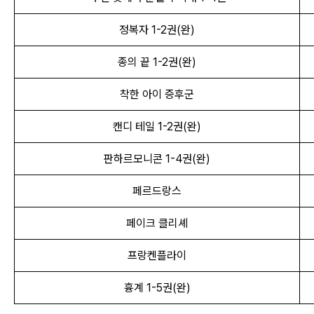
정복자 1
-
2권(완)
종의 끝 1
-
2권(완)
착한 아이 증후군
캔디 테일 1
-
2권(완)
판하르모니콘 1-4권(완)
페르드랑스
페이크 클리셰
프랑켄플라이
흉계 1-5권(완)