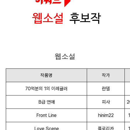
웹소설
작품명
작가
70억분의 1의 이레귤러
란델
B급 연애
피사
2
Front Line
hinim22
Love Scene
플로리카