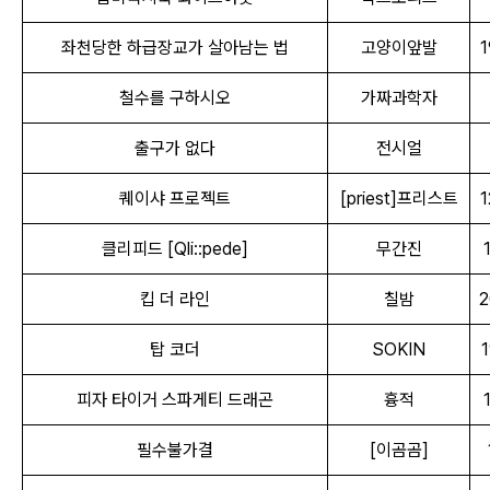
좌천당한 하급장교가 살아남는 법
고양이앞발
1
철수를 구하시오
가짜과학자
출구가 없다
전시얼
퀘이샤 프로젝트
[priest]프리스트
1
클리피드 [Qli::pede]
무간진
킵 더 라인
칠밤
2
탑 코더
SOKIN
1
피자 타이거 스파게티 드래곤
흉적
필수불가결
[이곰곰]