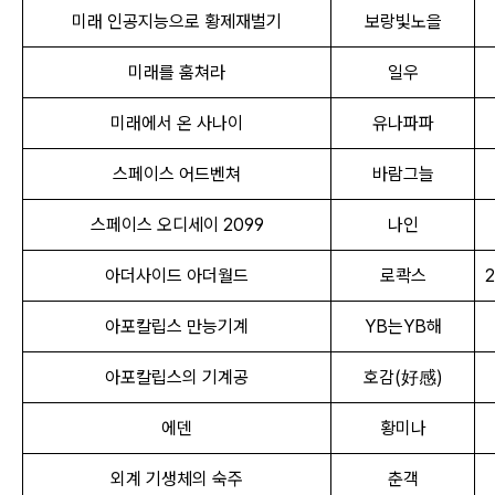
미래 인공지능으로 황제재벌기
보랑빛노을
미래를 훔쳐라
일우
미래에서 온 사나이
유나파파
스페이스 어드벤쳐
바람그늘
스페이스 오디세이 2099
나인
아더사이드 아더월드
로콱스
2
아포칼립스 만능기계
YB는YB해
아포칼립스의 기계공
호감(好感)
에덴
황미나
외계 기생체의 숙주
춘객