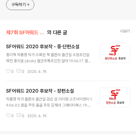
로 12회를 맞이하였습니다.
구독하기
더보기
제7회 SF어워드 (2020)
의 다른 글
SF어워드 2020 후보작 - 중·단편소설
글 내용
종이책 작품명 작가 수록된 책 출판사 출간일 수정초인알
파전 홍지운 (dcdc) 월간주폭초인전 알마 19.06.17 열두
살의 데이터 이승민 열두 살의 데이터 현북스 19.06.20 교
0
0
2020. 6. 19.
환 여행 장한애 " " " " 여신을 사랑한다는 것 " " " " 데이터
시대의 사랑 " " " " " " 연약한 두 오목면 " " " " 카르멘 엘
렉트라, 그녀가 내게 키스를 " " " " 공자가 성스러운 새에
SF어워드 2020 후보작 - 장편소설
대해 말하다 " " " " " " " " " " " " 인형들의 천국 " " " " 계몽
글 내용
의 임무 " " " " 기생감 송한별 기생감 온우주 19.12.25 과
작품명 작가 출판사 출간일 검은 섬 이미령 고즈넉이엔티 1
거와 함께 걷다 네크 " " " " 리틀 베이비블루 필 " " " " 정적
9.06.03 꿈을 꾸듯 춤을 추듯 김재아 그래비티북스 19.0
심너울 땡스 갓, 잇츠 프라이데이 안전가옥 20.01.20 경의
6.12 실시간 검색어 1위 박현숙 꿈꾸다 19.07.15 스페이스
중앙선에서 마주치다 "..
0
0
2020. 6. 19.
포트, 테오도라 2449년 12월 김길종 집사재 19.07.20 물
리적 오류 발생 보고서 dcdc 네오픽션 19.08.20 별을 수
확하는 자들 dcdc 네오픽션 19.08.20 무간도 가이아의
성소 dcdc 네오픽션 19.08.20 흰 도시 이야기 최정화 문