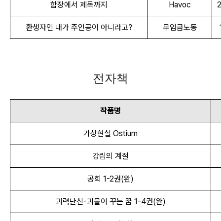
함장에서 제독까지
Havoc
2
환생자인 내가 주인공이 아니라고?
무임금노동
전자책
작품명
가상현실 Ostium
강림의 계절
공희 1
-
2권(완)
괴력난신-괴물이 꾸는 꿈 1-4권(완)