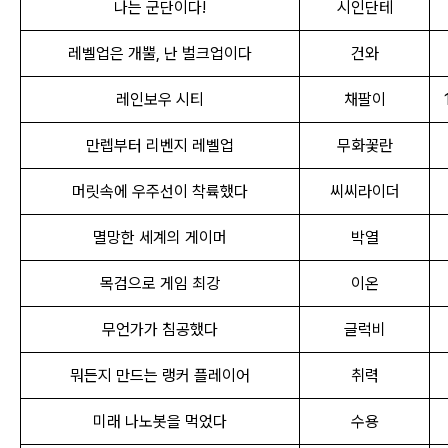
나는 군단이다!
시인단테
레벨업은 개뿔, 난 벌크업이다
건와
레인보우 시티
채팔이
만렙부터 리벤지 레벨업
무화꽃란
머릿속에 우주선이 착륙했다
씨씨라이더
멸망한 세계의 게이머
박열
목검으로 게임 최강
이온
무언가가 침공했다
글럭비
뭐든지 만드는 랭커 플레이어
취력
미래 나노봇을 먹었다
수용