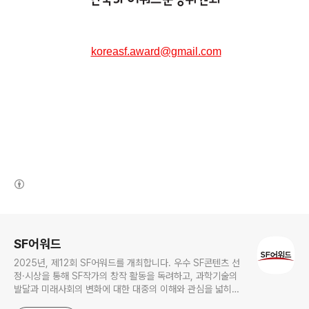
koreasf.award@gmail.com
(새창열림)
로그 정보
SF어워드
2025년, 제12회 SF어워드를 개최합니다. 우수 SF콘텐츠 선
정·시상을 통해 SF작가의 창작 활동을 독려하고, 과학기술의
발달과 미래사회의 변화에 대한 대중의 이해와 관심을 넓히기
위한 국내 최대 규모의 SF어워드가 2014년 부터 이어져 올해