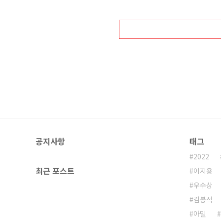
데이터 처리와 고성능 컴퓨팅 능력으
리합니다. 가열되는 온난화의 세계에
공지사항
태그
2022
최근 포스트
이지용
우수상
김봉석
아밀