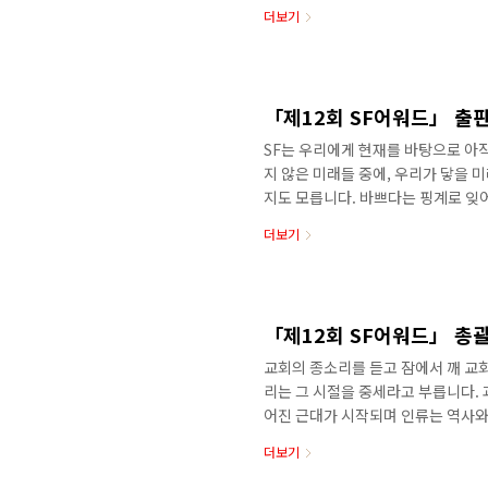
다. 하물며 좋은 SF를 고르는 기준?
더보기
다. 웹소설은 판타지, SF, 미스터
집어삼키고 제멋대로 가공하는 데 아주
인지 아니면 단순히 SF의 요소를 차
는 기준과 좋은 웹소설을 고르는 ..
「제12회 SF어워드」 출
SF는 우리에게 현재를 바탕으로 아직
지 않은 미래들 중에, 우리가 닿을 
지도 모릅니다. 바쁘다는 핑계로 잊
는 변명으로 치워버린 것들이 우리에
더보기
2025년은 ‘픽션은 현실을 이기기 
고 생각합니다. 우리는 현실이 무엇
있습니다. SF는, 오지 않은 미래를
한 장르입니다. 만화는 또 어떤가요. 
「제12회 SF어워드」 총
교회의 종소리를 듣고 잠에서 깨 교
리는 그 시절을 중세라고 부릅니다.
어진 근대가 시작되며 인류는 역사와
우리는 이러한 ‘역사감’ 또는 ‘시대
더보기
다. 하루가 다르게 발전하는 인공지능
인지 되묻는 질문이 되어 인류 앞에 