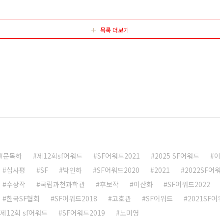
로 소모되는 에너지와 수천만 톤에 달하는 탄소 배출이 자
서 우리는 올 여름 우리를 괴롭혔던..
목록 더보기
문목하
제12회sf어워드
SF어워드2021
2025 SF어워드
심사평
SF
박인하
SF어워드2020
2021
2022SF어
수상작
국립과천과학관
후보작
이산화
SF어워드2022
한국SF협회
SF어워드2018
고호관
SF어워드
2021SF
제12회 sf어워드
SF어워드2019
노미영