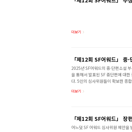
「제12회 SF어워드」 수
더보기
「제12회 SF어워드」 중
2025년 SF어워드의 중·단편소설 
을 통해서 발표된 SF 중단편에 대
다. 5인의 심사위원들이 확보한 종합
의 작품들을 추천한 뒤, 다시 심사기
더보기
하였습니다. 본심에서도 꽤 많은 작
의견을 공유하고 논의를 거듭하여 최
상으로 최종심을 진행하였습니다. 
들은 크게 두 가지 입니다. ① SF로
「제12회 SF어워드」 장
어느덧 SF 어워드 심사위원 제안을 