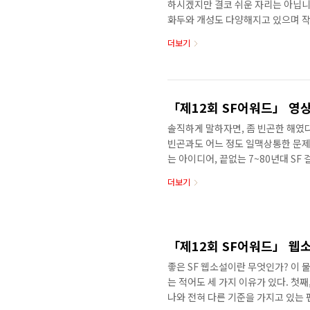
하시겠지만 결코 쉬운 자리는 아닙니
화두와 개성도 다양해지고 있으며 작
그럼에도 불구하고 SF 어워드 심사를
더보기
릿하고 행복하기 때문입니다. 한 명
동료 작가로서 창작자들의 곳간을 엿
심에서 치러지는 심사위원들간의 치열
나도 즐겁습니다. 장편소설은 단편소
「제12회 SF어워드」 영
솔직하게 말하자면, 좀 빈곤한 해였다
빈곤과도 어느 정도 일맥상통한 문제
는 아이디어, 끝없는 7~80년대 S
와도 연관이 있을 것이다. 소설 부
더보기
반해 영상 부문은 매해 비슷한 현실과
점 어려워진다. 올해는 그래도 두 
서 심사의 고통을 상쇄시켰다. 장은
다. 끝없이 주거비가 치솟는 서울에
「제12회 SF어워드」 웹
좋은 SF 웹소설이란 무엇인가? 이 
는 적어도 세 가지 이유가 있다. 첫째
나와 전혀 다른 기준을 가지고 있는 