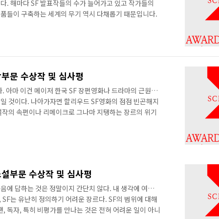
다. 해마다 SF 발표작들의 수가 늘어가고 있고 작가들의
품들이 구축하는 세계의 무기 역시 다채롭기 때문입니다.
 매년 덥썩 덥썩 수락하고 있는 가장 큰 이유는 그것이 짜
의 독자로서 경이로운 세계를 펼쳐보이는 작품에 감탄하고,
볼 수 있는 순간의 연속입니다. 그리고 무엇보다 예심과 본
한 난상 토론과 반박, 장르에 대한 의견 재정립 등이 너무
설과 무엇이 다를까요. 아주 쉬운 답에서..
상부문 수상작 및 심사평
. 아마 이건 메이저 한국 SF 장편영화나 드라마의 근원적
일 것이다. 나아가자면 할리우드 SF영화의 점점 빈곤해지
F 걸작의 속편이나 리메이크로 그나마 지탱하는 장르의 위기
문이 어떻게든 새로운 아이디어와 서사를 찾아내고 있는 데
 부딪힌다. 장르를 가지고 놀 줄 아는 영상을 만나는 게 점
편의 독립장편이 이 장르의 한국적 변용의 가능성을 보여주면
호 단편 소설 를 원작으로 한 세입자는 만장일치의 수작이
서 살아간다는 것이 보통의 사람들에..
소설부문 수상작 및 심사평
물음에 답하는 것은 정말이지 간단치 않다. 내 생각에 여기에
, SF는 유난히 정의하기 어려운 장르다. SF의 범위에 대해
팬, 독자, 특히 비평가를 만나는 것은 전혀 어려운 일이 아니