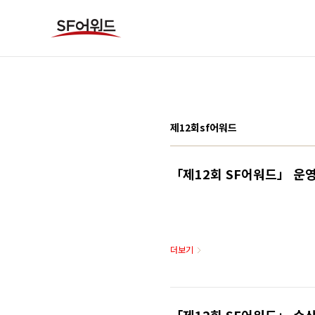
본문 바로가기
제12회sf어워드
「제12회 SF어워드」 운
더보기