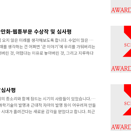
 말할 것도 없다. 둘째, 웹소설의 유난한 장르적 식욕 때문이
리, 로맨스, 나아가 포르노그래피에 이르기까지 무수한 장르를
 적극적이다. 이러한 상황 속에서는, 이 작품이 좋은 SF
용한 작품인지 분간하는 것이 어렵다. 셋째, 좋은 SF를 고르
판만화·웹툰부문 수상작 및 심사평
 오지 않은 미래를 생각해보도록 합니다. 수없이 많은 오
미래를 생각하는 건 어쩌면 ‘큰 이야기’에 우리를 가둬버리는
어버린 것, 어렵다는 이유로 놓아버린 것, 그리고 지루하다
게 어떤 의미인지를 되새겨보는 작업이기도 합니다. 올해,
어렵다’는 오래된 명제를 우리의 삶으로 체험해본 시기였다
인지 이해하기 위해 아주 많은 노력이 필요한 시대에 살고
 이야기해 우리에게 현실을 이해하는 노력을 덜어주는 희한
만화는 글과 그림을 통해 ..
괄심사평
회의 종소리와 함께 잠드는 시기의 사람들이 있었습니다. 우
 과학기술의 발명과 근대적 자아의 발명 등이 어우러져 만들
 시대가 흘러간다는 새로운 감각을 얻었다고 합니다. 최근
감’을 다른 차원에서 강하게 느끼는 시대를 살고 있는 듯합니
 기술은 단순한 챗봇을 뛰어넘어 기술, 문화, 예술가 무엇
놓여 있습니다. 그러나 이러한 문화 예술의 이면엔 대규모