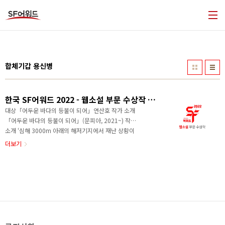
본문 바로가기
합체기갑 용신병
한국 SF어워드 2022 - 웹소설 부문 수상작 및 심사평
대상「어두운 바다의 등불이 되어」연산호 작가 소개
「어두운 바다의 등불이 되어」(문피아, 2021~) 작품
소개 ‘심해 3000m 아래의 해저기지에서 재난 상황이
닥쳤을 때 주인 없는 애완 고양이와 뱀을 발견할 경우,
더보기
의식을 잃은 아이를 발견할 경우, 처음 보는 사람이 갇혔
다고 도와 달라고 할 경우, 당신을 도와준 사람이 다쳤을
경우, 술 먹고 잠든 사람들을 발견했을 경우, 당신이 혐
오하는 사람과 만났을 경우, 당신 은 어떻게 행동할 것인
가.’ 3000m 아래 해저기지에 치과의사로 입사한 지 닷
새 만에 물이 새기 시작한다. 각종 사고와 재난이 벌어지
는 깊은 바닷속, 등불 같은 한 사람의 이야기. 작가의 말
이런 좋은 상을 받게 되어 영광입니다. 「어두운 바다의