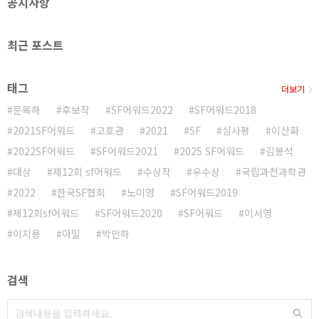
공지사항
등불이 되어」라는 작품은 선진국들이 부를 축..
최근 포스트
태그
더보기
문목하
후보작
SF어워드2022
SF어워드2018
2021SF어워드
고호관
2021
SF
심사평
이산화
2022SF어워드
SF어워드2021
2025 SF어워드
김봉석
대상
제12회 sf어워드
수상작
우수상
국립과천과학관
2022
한국SF협회
노미영
SF어워드2019
제12회sf어워드
SF어워드2020
SF어워드
이서영
이지용
아밀
박인하
검색