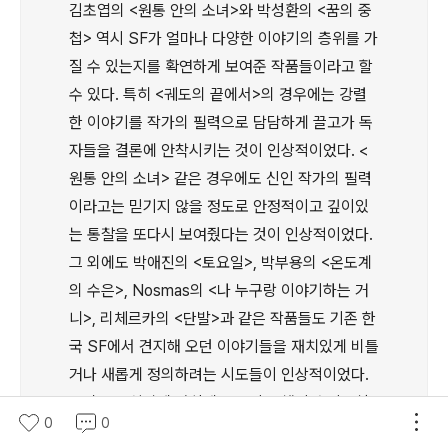
김초엽의 <원통 안의 소녀>와 박성환의 <꿈의 중
첩> 역시 SF가 얼마나 다양한 이야기의 층위를 가
질 수 있는지를 확연하게 보여준 작품들이라고 할
수 있다. 특히 <궤도의 끝에서>의 경우에는 강렬
한 이야기를 작가의 필력으로 담담하게 끌고가 독
자들을 결론에 안착시키는 것이 인상적이었다. <
원통 안의 소녀> 같은 경우에도 신인 작가의 필력
이라고는 믿기지 않을 정도로 안정적이고 깊이있
는 통찰을 또다시 보여줬다는 것이 인상적이었다.
그 외에도 박애진의 <토요일>, 박부용의 <온도계
의 수은>, Nosmas의 <나 누구랑 이야기하는 거
니>, 리체르카의 <단발>과 같은 작품들도 기존 한
국 SF에서 견지해 오던 이야기들을 재치있게 비틀
거나 새롭게 정의하려는 시도들이 인상적이었다.
그리고 본심작에 아쉽게 오르지 못했지만 김동식
0
0
작가가 보여준 다채롭고 새로운 상상력의 영역들