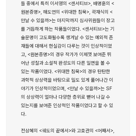
들 중에서 특히 이서영의 <센서티브>, 배명훈의 <
원본증명>, 해도연의 <위대한 침묵>, 곽재식의 <
만날 수 있을까>는 마지막까지 심사위원들이 장고
를 거듭하게 하는 작품들이었다. <센서티브>는 기
술문명이 고도화될수록 생겨날 수 있는 예외적 존
재들에 대해서 현실감이 다루는 것이 인상적이었
고, <원본증명>의 경우 작가가 이제껏 보여준 뛰
어난 성찰과 소설적 완성도의 다른 일면을 볼 수
있는 작품이었다. <위대한 침묵>의 경우 탄탄한
과학적 상상력을 바탕으로 밀도 있게 풀어나간 이
야기가 인상적이었으며, <만날 수 있을까>는 SF
의 상상력이 얼마나 다양한 층위로 뻗어 나갈 수
있는지를 보여준 인상적인 작품이었다고 할 수 있
다.
전삼혜의 <궤도의 끝에서>와 고호관의 <어째서>,