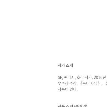
작가 소개
SF,
판타지
,
호러 작가
. 2016
년
우수상 수상
.
《
늑대 사냥
》
,
작품이 있다
.
작품 소개 (줄거리)