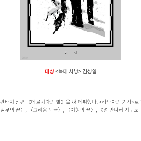
대상
<늑대 사냥> 김성일
 판타지 장편
《
메르시아의 별
》
을 써 데뷔했다
. <
라만차의 기사
>
로
〈
임무의 끝
〉
,
〈
그리움의 끝
〉
,
〈
여행의 끝
〉
,
《
널 만나러 지구로