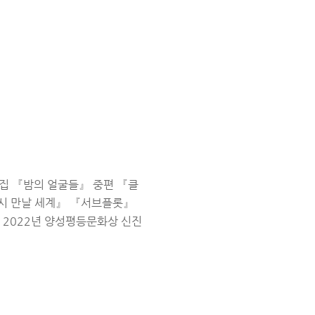
집 『밤의 얼굴들』 중편 『클
다시 만날 세계』 『서브플롯』
, 2022년 양성평등문화상 신진