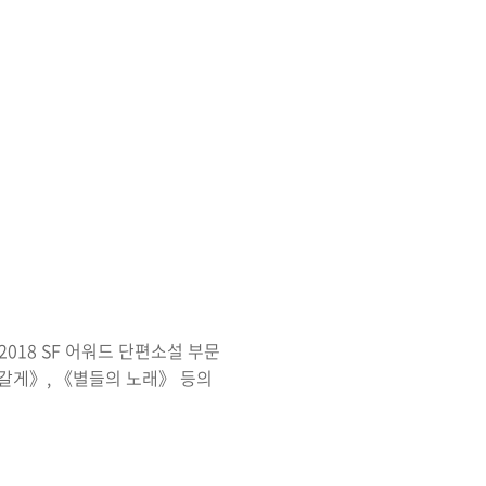
2018 SF
어워드 단편소설 부문
 갈게
》
,
《
별들의 노래
》
등의