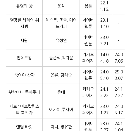
22.1
유령의 창
운석
봄툰
-
1.16.
멸망한 세계의 취
웨스트, 조돌, 마이
네이버
23.1
-
사병
드커피
웹툰
1.10
네이버
23.0
뼈왕
유성연
-
웹툰
3.21
카카오
14.0
24.0
언데드킹
윤준식,백지운
페이지
4.18
7.06
네이버
24.0
25.0
죽여야 산다
은류, 김태순
웹툰
5.10
3.07
카카오
24.1
24.1
부탁이니 죽어주라
은태
페이지
2.22
2.22
제로 : 아포칼립스
카카오
23.0
24.0
이가이,루시아
의 회귀자
페이지
1.27
5.17
네이버
23.0
24.1
랜덤 타겟
이니, 정유한
웹툰
3.27
1.04