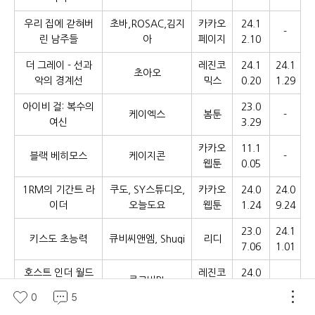
우리 집에 갇혀버
초바,ROSAC,김지
카카오
24.1
-
린 남주들
아
페이지
2.10
더 그레이 - 선과
레진코
24.1
24.1
초아오
악의 경계선
믹스
0.20
1.29
아이비 걸: 복수의
23.0
케이엑스
봄툰
-
여신
3.29
카카오
11.1
블랙 베히모스
케이지콘
-
웹툰
0.05
1RM의 기간트 라
쿠도, SY스튜디오,
카카오
24.0
24.0
이더
오늘도요
웹툰
1.24
9.24
23.0
24.1
키스도 초능력
큐비씨앤엠, Shuqi
리디
7.06
1.01
호스트 인더 월드
레진코
24.0
클로버BL
-
[개정판]
믹스
7.14
0
5
카카오
23.0