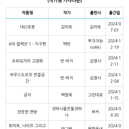
(작가명 가나다순)
작품명
작가
출판사
출간일
2024-0
대신로봇
김마토
김마토
7-01
부크크(b
2024-1
A의 컬렉션 1 - 지구편
맥반
ookk)
2-19
2024-1
슈뢰딩거의 고양희
반-바지
김영사
2-11
하우스도르프 연결공
2024-1
반-바지
김영사
간
2-04
2024-1
공각
백영욱
그린대로
1-15
셋하나둘은둘셋하
2024-0
찬란한 연방
부커
나
4-30
토마토, 나이프 그리고
2024-0