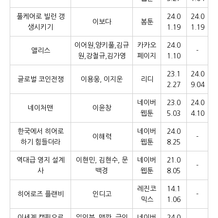
풀케어로 빌런 갱
24.0
24.0
이보다
봄툰
생시키기
1.19
1.19
이어원,양키풀,김규
카카오
24.0
앨리스
-
원,강철규,김가영
페이지
1.10
23.1
24.0
글로벌 코인전쟁
이용웅, 이지운
리디
2.27
9.04
네이버
23.0
24.0
네이처맨
이윤창
웹툰
5.03
4.10
한국에서 히어로
네이버
24.0
이해력
-
하기 힘들더라
웹툰
8.25
역대급 영지 설계
이현민, 김현수, 문
네이버
21.0
-
사
백경
웹툰
8.05
레진코
14.1
히어로즈 플랜비
인디고
-
믹스
1.06
이세계 캠핑으로
일인분, 맹깐, 금의
네이버
24.0