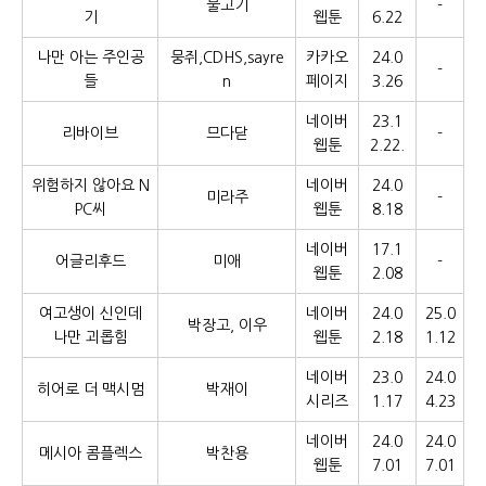
물고기
-
기
웹툰
6.22
나만 아는 주인공
뭉쥐,CDHS,sayre
카카오
24.0
-
들
n
페이지
3.26
네이버
23.1
리바이브
므다닫
-
웹툰
2.22.
위험하지 않아요 N
네이버
24.0
미라주
-
PC씨
웹툰
8.18
네이버
17.1
어글리후드
미애
-
웹툰
2.08
여고생이 신인데
네이버
24.0
25.0
박장고, 이우
나만 괴롭힘
웹툰
2.18
1.12
네이버
23.0
24.0
히어로 더 맥시멈
박재이
시리즈
1.17
4.23
네이버
24.0
24.0
메시아 콤플렉스
박찬용
웹툰
7.01
7.01