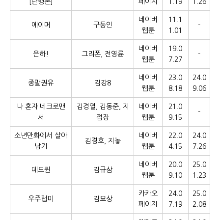
[단행본]
페이지
1.19
1.26
네이버
11.1
에이머
구동인
-
웹툰
1.01
네이버
19.0
은하!
그리폰, 전영륜
-
웹툰
7.27
네이버
23.0
24.0
종말권유
김강8
웹툰
8.18
9.06
나 혼자 네크로맨
김경열, 김동준, 지
네이버
21.0
-
서
점장
웹툰
9.15
소년만화에서 살아
네이버
22.0
24.0
김경호, 지놓
남기
웹툰
4.15
7.26
네이버
20.0
25.0
데드퀸
김규삼
웹툰
9.10
1.23
카카오
24.0
25.0
우주럽미
김묘상
페이지
7.19
2.08