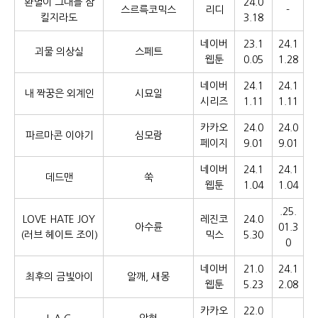
환멸이 그대를 삼
24.0
스르륵코믹스
리디
-
킬지라도
3.18
네이버
23.1
24.1
괴물 의상실
스페트
웹툰
0.05
1.28
네이버
24.1
24.1
내 짝꿍은 외계인
시묘일
시리즈
1.11
1.11
카카오
24.0
24.0
파르마콘 이야기
심모람
페이지
9.01
9.01
네이버
24.1
24.1
데드맨
쑥
웹툰
1.04
1.04
.25.
LOVE HATE JOY
레진코
24.0
아수륜
01.3
(러브 헤이트 조이)
믹스
5.30
0
네이버
21.0
24.1
최후의 금빛아이
알깨, 새몽
웹툰
5.23
2.08
카카오
22.0