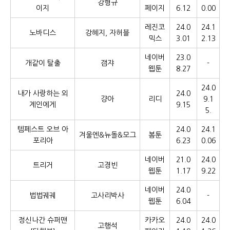
강형규
이지
페이지
6.12
0.00
레진코
24.0
24.1
노바디스
강혜지, 자허블
믹스
3.01
2.13
네이버
23.0
개같이 탈출
갬쟈
-
웹툰
8.27
24.0
내가 사랑하는 외
24.0
걍아
리디
9.1
계인에게
9.15
5.
템페스트 오브 아
24.0
24.1
겨울엔&뉴돌&모그
봄툰
포리아
6.23
0.06
네이버
21.0
24.0
트리거
고경빈
웹툰
1.17
9.22
네이버
24.0
법법궤궤
고사리박사
-
웹툰
6.04
정신나간 슈퍼맨
카카오
24.0
24.0
고행석