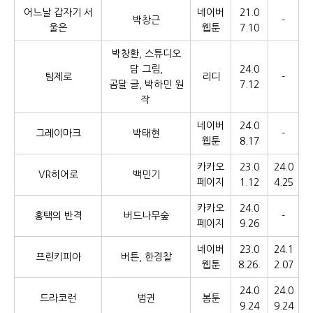
어느날 갑자기 서
네이버
21.0
박창근
-
울은
웹툰
7.10
박창환, 스튜디오
담 그림,
24.0
팀제로
리디
-
곰달 글, 박하민 원
7.12
작
네이버
24.0
그레이마크
박태현
-
웹툰
8.17
카카오
23.0
24.0
VR히어로
백민기
페이지
1.12
4.25
카카오
24.0
홍택의 반격
버드나무숲
-
페이지
9.26
네이버
23.0
24.1
프린키피아
버튼, 한경찰
웹툰
8.26.
2.07
24.0
24.0
드라코런
범귄
봄툰
9.24
9.24