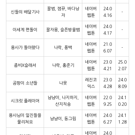
꿀범, 잼뀨, 바다낭
네이버
24.0
신들의 배달기사
-
자
웹툰
4.16
네이버
24.0
이세계 편돌이
꿀자몽, 슬픈방울뱀
-
웹툰
4.17
네이버
21.0
용사가 돌아왔다
나락, 풍백
-
웹툰
6.07
네이버
23.0
25.0
좀비X슬래셔
나락, 홍준기
웹툰
4.21
2.07
레진코
23.0
24.0
곰팡이 소년들
나뭇
믹스
4.28
8.09
냠냠이, 나지하지,
네이버
22.0
24.1
시크릿 플레이어
산지직송
웹툰
9.25
0.20
용사님이 일진들을
네이버
24.0
24.1
냠냠이, 동그림
물리쳐요
웹툰
6.27
1.28
네이버
24.0