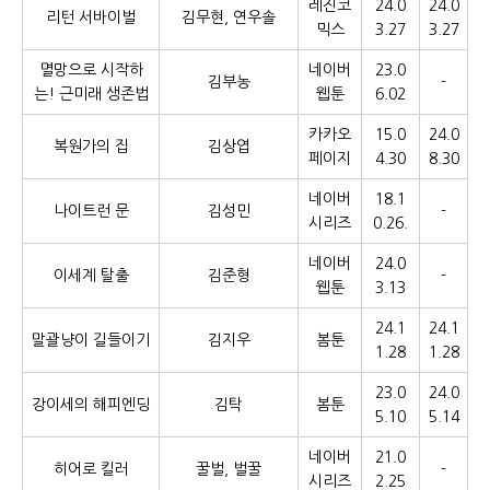
레진코
24.0
24.0
리턴 서바이벌
김무현, 연우솔
믹스
3.27
3.27
멸망으로 시작하
네이버
23.0
김부농
-
는! 근미래 생존법
웹툰
6.02
카카오
15.0
24.0
복원가의 집
김상엽
페이지
4.30
8.30
네이버
18.1
나이트런 문
김성민
-
시리즈
0.26.
네이버
24.0
이세계 탈출
김준형
-
웹툰
3.13
24.1
24.1
말괄냥이 길들이기
김지우
봄툰
1.28
1.28
23.0
24.0
강이세의 해피엔딩
김탁
봄툰
5.10
5.14
네이버
21.0
히어로 킬러
꿀벌, 벌꿀
-
시리즈
2.25