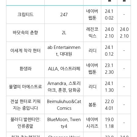
네이버
24.1
크립티드
247
-
웹툰
0.02
레진코
24.0
24.0
바닷속의 춘향
2L
믹스
2.10
2.10
ab Entertainmen
24.1
이세계 착각 헌터
리디
-
t, 대대원
0.12
네이버
23.1
환생좌
ALLA, 아스트라페
-
웹툰
2.30
Arnandra, 스토리
24.1
불멸의 마에스트로
리디
-
아크, 훈경, 담화공
1.30
전설 헌터로 키워
Beimuliuhuo&Cat
22.0
봄툰
-
지는 중입니다
Comics
4.01
블러디 발렌타인:
BlueMoon, Twen
네이버
19.0
-
인류종말
ty4
시리즈
1.18