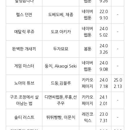
힐링합니다
웹툰
9.26
네이버
22.0
헬스 던전
도베도베, 채종
-
웹툰
9.10
네이버
24.0
메탈릭 루쥬
도쿄 아키카
-
웹툰
5.02
24.0
완벽한 개새끼
두자묘묘
봄툰
-
3.26
네이버
24.0
게임 마스터
둥치, Akaogi Seki
-
웹툰
9.08
카카오
24.0
25.0
노아의 튜브
드둥,김블루
페이지
7.18
2.13
구조 조정에서 살
디앤씨웹툰,루홍,선
카카오
24.1
-
아남는 법
주우
페이지
2.01
레진코
23.0
솔티 러스트
뛰뛰빵빵, 이문치
-
믹스
7.31