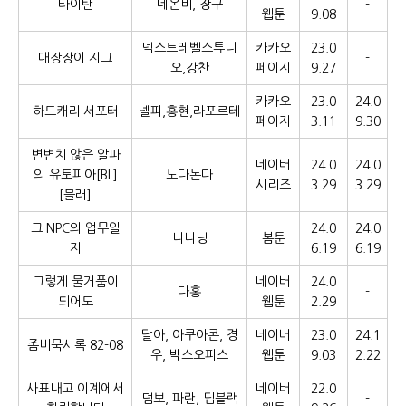
타이탄
네온비, 장구
-
웹툰
9.08
넥스트레벨스튜디
카카오
23.0
대장장이 지그
-
오,강찬
페이지
9.27
카카오
23.0
24.0
하드캐리 서포터
넬피,홍현,라포르테
페이지
3.11
9.30
변변치 않은 알파
네이버
24.0
24.0
의 유토피아[BL]
노다논다
시리즈
3.29
3.29
[블러]
그 NPC의 업무일
24.0
24.0
니니닝
봄툰
지
6.19
6.19
그렇게 물거품이
네이버
24.0
다홍
-
되어도
웹툰
2.29
달아, 아쿠아콘, 경
네이버
23.0
24.1
좀비묵시록 82-08
우, 박스오피스
웹툰
9.03
2.22
사표내고 이계에서
네이버
22.0
덤보, 파란, 딥블랙
-