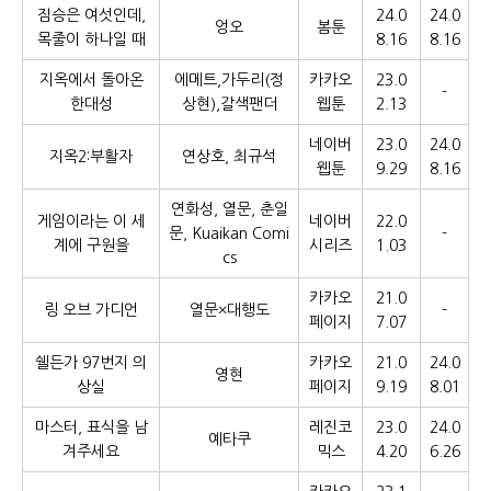
짐승은 여섯인데,
24.0
24.0
엉오
봄툰
목줄이 하나일 때
8.16
8.16
지옥에서 돌아온
에메트,가두리(정
카카오
23.0
-
한대성
상현),갈색팬더
웹툰
2.13
네이버
23.0
24.0
지옥2:부활자
연상호, 최규석
웹툰
9.29
8.16
연화성, 열문, 춘일
게임이라는 이 세
네이버
22.0
문, Kuaikan Comi
-
계에 구원을
시리즈
1.03
cs
카카오
21.0
링 오브 가디언
열문×대행도
-
페이지
7.07
쉘든가 97번지 의
카카오
21.0
24.0
영현
상실
페이지
9.19
8.01
마스터, 표식을 남
레진코
23.0
24.0
예타쿠
겨주세요
믹스
4.20
6.26