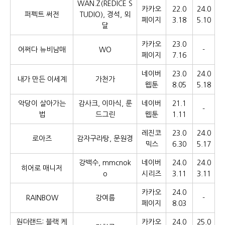
WAN.Z(REDICE S
카카오
22.0
24.0
퍼펙트 써전
TUDIO), 경석, 뫼
페이지
3.18
5.10
달
카카오
23.0
어쩌다 뉴비남매
WO
-
페이지
7.16
네이버
23.0
24.0
내가 만든 이세계
가천가
웹툰
8.05
5.18
악당이 살아가는
감사크, 이마식, 룬
네이버
21.1
-
법
드그린
웹툰
1.11
레진코
23.0
24.0
로아즈
감자구라탕, 문원경
믹스
6.30
5.17
강백수, mmcnok
네이버
24.0
24.0
히어로 매니저
o
시리즈
3.11
3.11
카카오
24.0
RAINBOW
강여름
-
페이지
8.03
원더랜드: 블랙 케
카카오
24.0
25.0