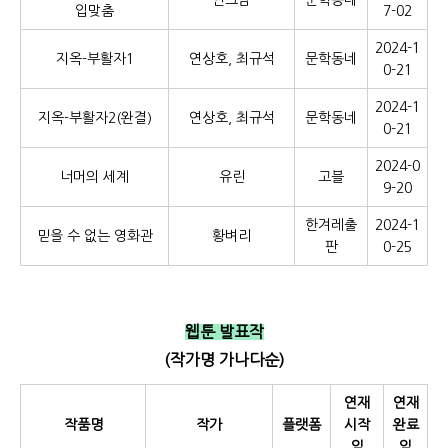
안그람
문학동네
입맞춤
7-02
2024-1
지옥-부활자1
연상호, 최규석
문학동네
0-21
2024-1
지옥-부활자2(완결)
연상호, 최규석
문학동네
0-21
2024-0
너머의 세계
유린
고블
9-20
한겨레출
2024-1
믿을 수 없는 영화관
황벼리
판
0-25
웹툰 발표작
(작가명 가나다순)
연재
연재
작품명
작가
플랫폼
시작
완료
일
일