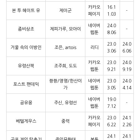
카카오
16.1
본 투 헤이트 유
제이군
-
페이지
1.03
네이버
24.0
좀비상조
제피가루, 모아이
-
웹툰
8.06
23.0
24.0
거울 속의 이방인
조은, artois
리디
3.06
6.06
카카오
23.0
24.0
유령산책
조주희, 도도
웹툰
9.21
9.19
좡좡/영명/한산이
네이버
23.0
24.0
포스트 팬데믹
가
웹툰
3.05
4.14
네이버
19.0
공유몽
주신, 유령선
-
웹툰
7.12
카카오
23.0
24.1
베텔게우스
중력
페이지
6.22
2.26
24.1
24.1
공포 게임 탈출기
중임무황태
봄툰