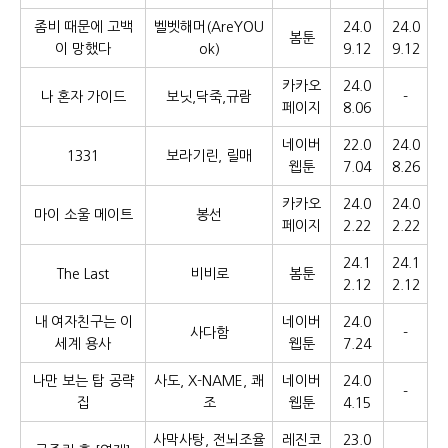
좀비 때문에 고백
벨벳해머(AreYOU
24.0
24.0
봄툰
이 망했다
ok)
9.12
9.12
카카오
24.0
나 혼자 가이드
보닛,닥죽,규람
-
페이지
8.06
네이버
22.0
24.0
1331
보라기린, 릴매
웹툰
7.04
8.26
카카오
24.0
24.0
마이 소울 메이트
봉선
페이지
2.22
2.22
24.1
24.1
The Last
비비로
봄툰
2.12
2.12
내 여자친구는 이
네이버
24.0
사다함
-
세계 용사
웹툰
7.24
나만 보는 탑 공략
사도, X-NAME, 쾌
네이버
24.0
-
집
조
웹툰
4.15
사막사탕, 전뇌조율
레진코
23.0