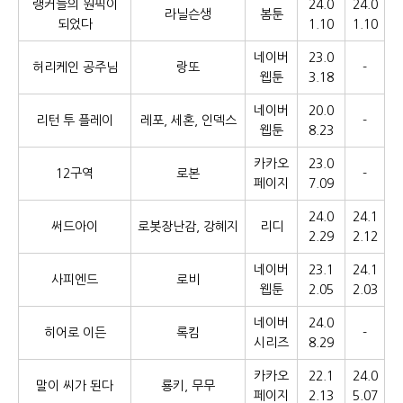
랭커들의 원픽이
24.0
24.0
라닐슨생
봄툰
되었다
1.10
1.10
네이버
23.0
허리케인 공주님
랑또
-
웹툰
3.18
네이버
20.0
리턴 투 플레이
레포, 세혼, 인덱스
-
웹툰
8.23
카카오
23.0
12구역
로본
-
페이지
7.09
24.0
24.1
써드아이
로봇장난감, 강혜지
리디
2.29
2.12
네이버
23.1
24.1
사피엔드
로비
웹툰
2.05
2.03
네이버
24.0
히어로 이든
록킴
-
시리즈
8.29
카카오
22.1
24.0
말이 씨가 된다
룡키, 무무
페이지
2.13
5.07