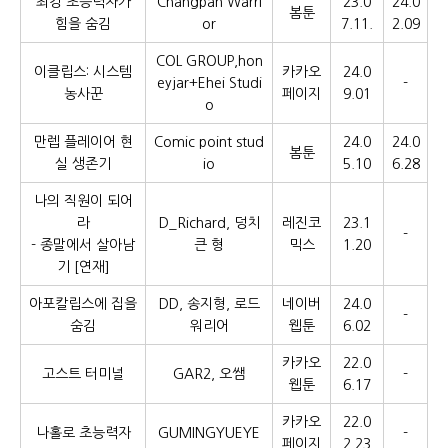
최강 초능력자가
Changpan Warri
23.0
24.0
봄툰
힘을 숨김
or
7.11.
2.09
COL GROUP,hon
이클립스: 시스템
카카오
24.0
eyjar+Ehei Studi
-
농사꾼
페이지
9.01
o
만렙 플레이어 현
Comic point stud
24.0
24.0
봄툰
실 생존기
io
5.10
6.28
나의 직원이 되어
라
D_Richard, 덩치
레진코
23.1
-
- 종말에서 살아남
큰 형
믹스
1.20
기 [연재]
아포칼립스에 집을
DD, 송지형, 로드
네이버
24.0
-
숨김
워리어
웹툰
6.02
카카오
22.0
고스트 터미널
GAR2, 오쌤
-
웹툰
6.17
카카오
22.0
나홀로 초능력자
GUMINGYUEYE
-
페이지
2.23