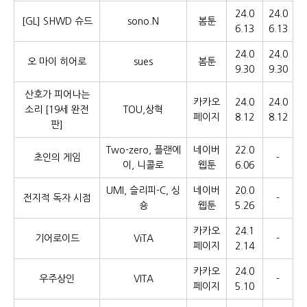
24.0
24.0
[GL] SHWD 슈드
sono.N
봄툰
6.13
6.13
24.0
24.0
오 마이 히어로
sues
봄툰
9.30
9.30
산호가 피어나는
카카오
24.0
24.0
소리 [19세 완전
TOU,상혁
페이지
8.12
8.12
판]
Two-zero, 플랜에
네이버
22.0
초인의 게임
-
이, 니콜로
웹툰
6.06
UMI, 슬리피-C, 싱
네이버
20.0
전지적 독자 시점
-
숑
웹툰
5.26
카카오
24.1
기어로이드
ViTA
-
페이지
2.14
카카오
24.0
우주상인
VITA
-
페이지
5.10