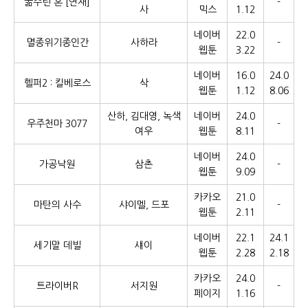
굶주린 혼 [연재]
-
사
믹스
1.12
네이버
22.0
멸종위기종인간
사하라
-
웹툰
3.22
네이버
16.0
24.0
헬퍼2 : 킬베로스
삭
웹툰
1.12
8.06
산하, 김대영, 녹색
네이버
24.0
우주천마 3077
-
여우
웹툰
8.11
네이버
24.0
가공낙원
삼촌
-
웹툰
9.09
카카오
21.0
마탄의 사수
샤이멜, 드포
-
웹툰
2.11
네이버
22.1
24.1
세기말 데빌
섀이
웹툰
2.28
2.18
카카오
24.0
트라이버R
서지원
-
페이지
1.16