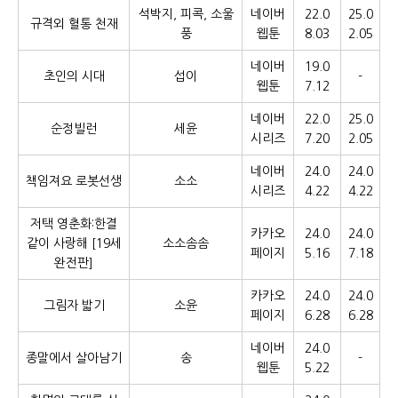
석박지, 피콕, 소울
네이버
22.0
25.0
규격외 혈통 천재
풍
웹툰
8.03
2.05
네이버
19.0
초인의 시대
섭이
-
웹툰
7.12
네이버
22.0
25.0
순정빌런
세윤
시리즈
7.20
2.05
네이버
24.0
24.0
책임져요 로봇선생
소소
시리즈
4.22
4.22
저택 영춘화:한결
카카오
24.0
24.0
같이 사랑해 [19세
소소솜솜
페이지
5.16
7.18
완전판]
카카오
24.0
24.0
그림자 밟기
소윤
페이지
6.28
6.28
네이버
24.0
종말에서 살아남기
송
-
웹툰
5.22