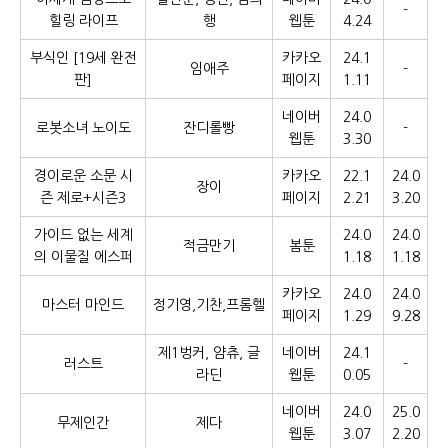
-
힐링 라이프
행
웹툰
4.24
부식인 [19세 완전
카카오
24.1
임애주
-
판]
페이지
1.11
네이버
24.0
로봇소녀 노이도
잔디롤빵
-
웹툰
3.30
경이로운 소문 시
카카오
22.1
24.0
장이
즌 제로+시즌3
페이지
2.21
3.20
가이드 없는 세계
24.0
24.0
적금만기
봄툰
의 이물질 에스퍼
1.18
1.18
카카오
24.0
24.0
마스터 마인드
정기영,기찬,프롬헬
페이지
1.29
9.28
제1벙커, 얌츄, 글
네이버
24.1
러스트
-
라딘
웹툰
0.05
네이버
24.0
25.0
무제인간
제다
웹툰
3.07
2.20