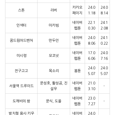
카카오
24.0
24.0
스톤
리버
페이지
1.18
8.14
네이버
22.1
24.1
인섹터
마카빔
웹툰
0.30
2.08
네이버
24.0
24.1
꿈드림어드벤처
만두인
웹툰
8.06
0.22
네이버
17.0
24.0
미시령
모코넛
웹툰
6.06
7.16
24.0
24.0
전구고고
목소리
봄툰
5.07
5.07
문성호, 활성곰, 진
네이버
21.0
서울역 드루이드
-
설우
웹툰
3.10
네이버
23.0
도깨비의 밤
문식, 도올
-
웹툰
7.27
방치형 용사 키우
네이버
24.0