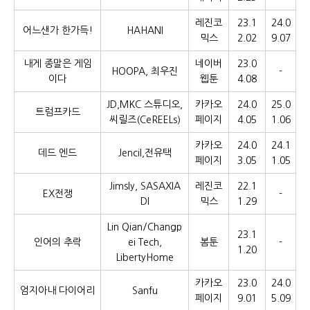
레진코
23.1
24.0
어느샌가 한가득!
HAHANI
믹스
2.02
9.07
내게 종말은 게임
네이버
23.0
HOOPA, 최우진
-
이다
웹툰
4.08
JD,MKC 스튜디오,
카카오
24.0
25.0
트럼프카드
씨릴즈(CeREELs)
페이지
4.05
1.06
카카오
24.0
24.1
데드 엔드
Jencil,전유택
페이지
3.05
1.05
Jimsly, SASAXIA
레진코
22.1
EX전쟁
-
DI
믹스
1.29
Lin Qian/Changp
23.1
인어의 추락
ei Tech,
봄툰
-
1.20
LibertyHome
카카오
23.0
24.0
엄지아내 다이어리
Sanfu
페이지
9.01
5.09