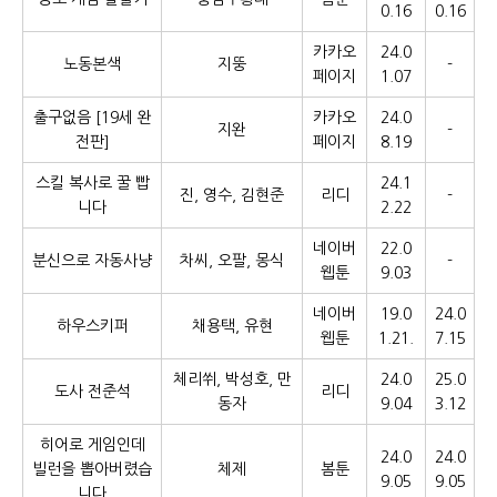
0.16
0.16
카카오
24.0
노동본색
지뚱
-
페이지
1.07
출구없음 [19세 완
카카오
24.0
지완
-
전판]
페이지
8.19
스킬 복사로 꿀 빱
24.1
진, 영수, 김현준
리디
-
니다
2.22
네이버
22.0
분신으로 자동사냥
차씨, 오팔, 몽식
-
웹툰
9.03
네이버
19.0
24.0
하우스키퍼
채용택, 유현
웹툰
1.21.
7.15
체리쒸, 박성호, 만
24.0
25.0
도사 전준석
리디
동자
9.04
3.12
히어로 게임인데
24.0
24.0
빌런을 뽑아버렸습
체제
봄툰
9.05
9.05
니다