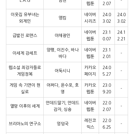
L.A.G
암현
-
웹툰
2.07
이웃집 유부녀는
네이버
24.0
24.0
앵킴
외계인
시리즈
3.02
3.02
네이버
23.1
24.1
급발진 로맨스
야채광인
웹툰
0.07
2.21
양평, 이진수, 바나
네이버
23.1
이세계 강셰프
-
바다
웹툰
2.01
웹소설 최강자들로
카카오
24.0
어둑시니
-
게임정복
페이지
5.27
게임 속 기연이 현
어쩌다, 윤수포, 호
카카오
23.0
-
실로
영
웹툰
9.20
언데드딸기, 언데드
네이버
22.0
멸망 이후의 세계
-
감자, 싱숑
웹툰
2.07
레진코
22.0
브리아노의 연구소
엉덩국
-
믹스
6.25