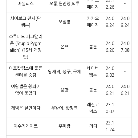
카카오
23.1
머실리스
오롱,원진영,외투
-
페이지
2.26
사이보그 전사[단
카카오
24.0
24.0
오일룡
행본]
페이지
9.24
9.24
스투피드 피그말리
온 (Stupid Pygm
24.0
24.0
온브
봄툰
alion) (15세 개정
6.20
7.08
판)
아포칼립스에 물류
네이버
24.0
왕재덕, 성구, 구채
-
센터를 숨김
웹툰
9.02
여왕벌은 왕좌에
24.0
24.0
용향
봄툰
앉아 웃었다
6.21
6.21
레진코
23.1
게임은 살인이다
우왕이, 핫핑크
-
믹스
0.07
23.1
아수라게이트
우파람
리디
-
1.24