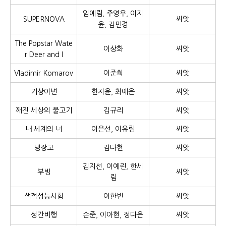
임예림, 주영우, 이지
SUPERNOVA
씨앗
윤, 김민경
The Popstar Wate
이상화
씨앗
r Deer and I
Vladimir Komarov
이준희
씨앗
기상이변
한지윤, 최예은
씨앗
깨진 세상의 물고기
김규리
씨앗
내 세계의 너
이은선, 이유림
씨앗
냉장고
김다현
씨앗
김지선, 이예린, 한세
부빙
씨앗
림
색적성능시험
이한빈
씨앗
성간비행
손준, 이아현, 정다은
씨앗