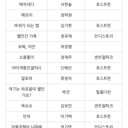
매직대디
서한솔
포스트핀
메모리
장하원
바위가 되는 법
김가현
포스트핀
별안간 가족
정유재
인디스토리
보혜, 미안
허정행
소용돌이
장재우
센트럴파크
아마개똥인갤럭시
신혜선
포스트핀
알로하
류정석
포스트핀
여기는 외로움의 별인
박건
필름다빈
가요?
옥슈슈
김보민
센트럴파크
인어
이기백
포스트핀
자율주행이 너무해
정기연
인디스토리