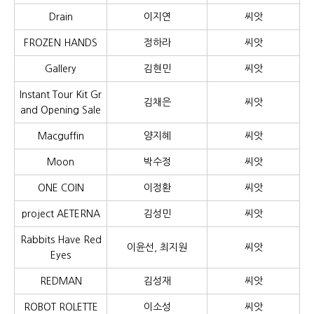
Drain
이지연
씨앗
FROZEN HANDS
정하라
씨앗
Gallery
김현민
씨앗
Instant Tour Kit Gr
김채은
씨앗
and Opening Sale
Macguffin
양지혜
씨앗
Moon
박수정
씨앗
ONE COIN
이정환
씨앗
project AETERNA
김성민
씨앗
Rabbits Have Red
이윤선, 최지원
씨앗
Eyes
REDMAN
김성재
씨앗
ROBOT ROLETTE
이소성
씨앗