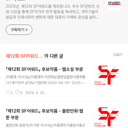
2025년, 제12회 SF어워드를 개최합니다. 우수 SF콘텐츠 선
정·시상을 통해 SF작가의 창작 활동을 독려하고, 과학기술의
발달과 미래사회의 변화에 대한 대중의 이해와 관심을 넓히기
위한 국내 최대 규모의 SF어워드가 2014년 부터 이어져 올해
로 12회를 맞이하였습니다.
구독하기
더보기
제12회 SF어워드 (2025)
의 다른 글
「제12회 SF어워드」 후보작품 - 웹소설 부문
글 내용
(작품명 가나다순)작품명작가연재일/출판일출판사플랫폼
121세기에서 살아남기컵라면.2024-04-09~2025-0
2-27문피아문피아1919재벌강림기이면지2023-10-2
2
5
2025. 5. 30.
0~2024-06-17뿔문피아A.I.로 역대급 창업신화이하루
비2024.10.22~2025.04.15JC미디어네이버AI 경찰이
닥터2024.12.03~2025.04.16KW북스카카페AI 나노
「제12회 SF어워드」 후보작품 - 출판만화·웹
봇으로 농사를 딸깍따상2024-02-26~2025-02-19
문피아문피아AI 천재 배우젤리핸드2023.12.12.~2024.
툰 부문
글 내용
05.07에이시스미디어네이버AI 천재배우젤리핸드2023.
출판만화 발표작(작가명 가나다순)작품명작가출판사출간