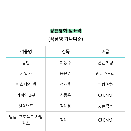
장편영화 발표작
(작품명 가나다순)
작품명
감독
배급
둠벙
이동주
콘텐츠윙
세입자
윤은경
인디스토리
에스퍼의 빛
정재훈
워킹아하
외계인 2부
최동훈
CJ ENM
원더랜드
김태용
넷플릭스
탈출: 프로젝트 사일
김태곤
CJ ENM
런스