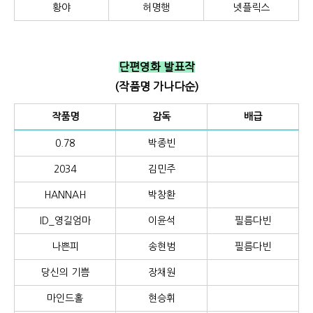
황야
허명행
넷플릭스
단편영화 발표작
(작품명 가나다순)
작품명
감독
배급
0.78
박종빈
2034
김민주
HANNAH
박창환
ID_영길엄마
이윤석
필름다빈
나쁜피
송현범
필름다빈
당신의 기쁨
장채원
마인드홀
현승휘