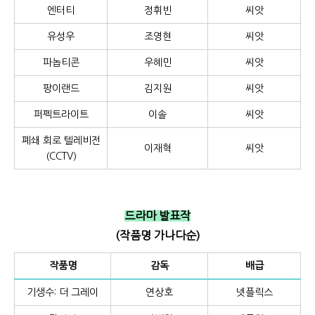
엔터티
정휘빈
씨앗
유성우
조영현
씨앗
파놉티콘
우혜민
씨앗
팡이랜드
김지원
씨앗
퍼펙트라이트
이솔
씨앗
폐쇄 회로 텔레비전
이재혁
씨앗
(CCTV)
드라마 발표작
(작품명 가나다순)
작품명
감독
배급
기생수: 더 그레이
연상호
넷플릭스