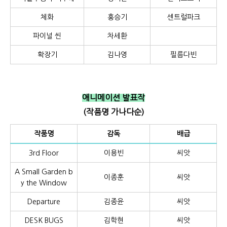
체화
홍승기
센트럴파크
파이널 씬
차세환
확장기
김나영
필름다빈
애니메이션 발표작
(작품명 가나다순)
작품명
감독
배급
3rd Floor
이용빈
씨앗
A Small Garden b
이종훈
씨앗
y the Window
Departure
김종윤
씨앗
DESK BUGS
김학현
씨앗