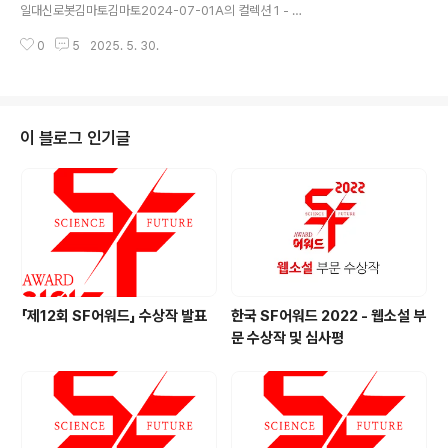
12.12~2024.05.07에이시스미디어카카페EX급 재능으
일대신로봇김마토김마토2024-07-01A의 컬렉션 1 - 지
로 기계신(Deus ex machina)범미르2024-02-09~2
구편맥반부크크(bookk)2024-12-19슈뢰딩거의 고양
025-01-02JC미디어문피아F급 헌터가 우주전함을 키
0
5
2025. 5. 30.
희반-바지김영사2024-12-11하우스도르프 연결공간반-
움이..
바지김영사2024-12-04공각백영욱그린대로2024-11-
15찬란한 연방셋하나둘은둘셋하나부커2024-04-30토
마토, 나이프 그리고 입맞춤안그람문학동네2024-07-0
2지옥-부활자1연상호, 최규석문학동네2024-10-21지
이 블로그 인기글
옥-부활자2(완결)연상호, 최규석문학동네2024-10-21
너머의 세계유린고블2024-09-20믿을 수 없는 영화관
황벼리한겨레출판2024-10-25 웹툰 발표작(작가명 가
나다순) 작품명작가플랫폼연재시작일연재완료일크립티드
247네이버웹툰24.10.02-바닷속의 춘향2L레진코..
「제12회 SF어워드」 수상작 발표
한국 SF어워드 2022 - 웹소설 부
문 수상작 및 심사평