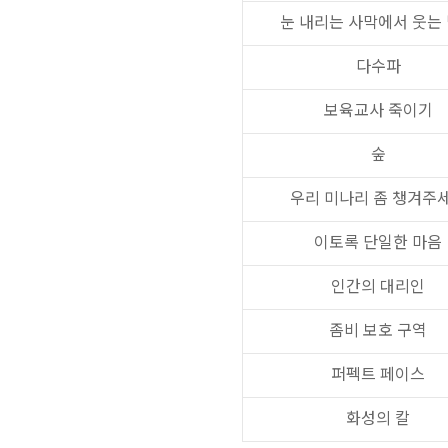
눈 내리는 사막에서 웃는
다수파
보육교사 죽이기
숲
우리 미나리 좀 챙겨주
이토록 단일한 마음
인간의 대리인
좀비 보호 구역
퍼펙트 페이스
화성의 칼