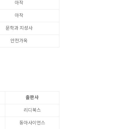
아작
아작
문학과 지성사
안전가옥
출판사
리디북스
동아사이언스