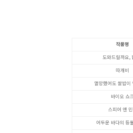
작품명
도와드릴까요, 
따개비
멸망했어도 쌀밥이 
바이오 쇼
스피어 앤 
어두운 바다의 등