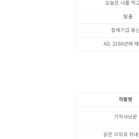
오늘은 너를 먹
탈출
합체기갑 용
AD. 2160년에
작품명
기억사냥꾼
닭은 의외로 위