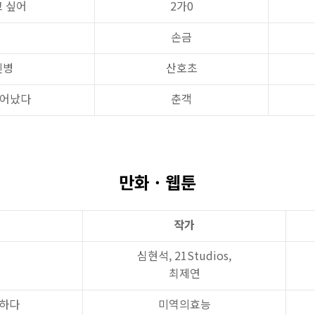
고 싶어
2가0
손금
신병
산호초
 깨어났다
춘객
만화 · 웹툰
작가
심현석, 21Studios,
최제연
대하다
미역의효능