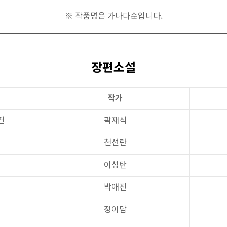
※ 작품명은 가나다순입니다.
장편소설
작가
건
곽재식
천선란
이성탄
박애진
정이담