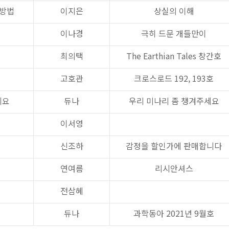
 방법
이지은
상실의 이해
이나경
극히 드문 개들만이
최의택
The Earthian Tales 창간호
고호관
크로스로드 192, 193호
세요
듀나
우리 미나리 좀 챙겨주세요
이서영
신조하
감정을 할인가에 판매합니다
연여름
리시안셔스
전삼혜
듀나
과학동아 2021년 9월호