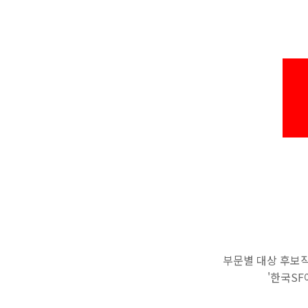
부문별 대상 후보작 세 작
'한국
실