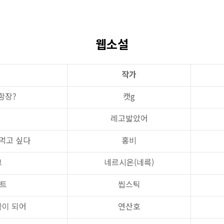
웹소설
작가
함장?
캣g
레고밟았어
먹고 싶다
홍비
크
네르시온(네륵)
민트
씹스틱
불이 되어
연산호