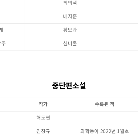
최의택
배지훈
계
황모과
방주
심너울
중단편소설
작가
수록된 책
해도연
김창규
과학동아 2022년 1월호