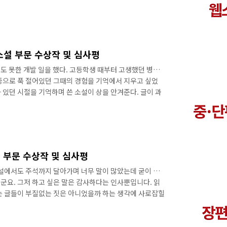
고, 일어날 리 없는 일이라 생각해서 놀랍기도 하고, 무엇
 이 SF어워드 최종 심사작품 중 하나라는 이야기를 들었을
었습니다. 큰 주제 중 하나를 모순으로 잡았던 글이어서 수
. 그래도 결국, 기뻤습니다. 제가 이런 상을 받아도 되는지
 테고, 모자란 부분도 많을..
편소설 부문 수상작 및 심사평
도 못한 개발 일을 했다. 고등학생 때부터 고생했던 병적인
증으로 푹 절어있던 그때의 경험을 기억에서 지우고 싶었
차 있던 시절을 기억하며 쓴 소설이 상을 안겨준다. 글이 과
주었다고 믿는다. 노력을 멈추지 않고, 꾸준히 독자들의 기
끝내는 데 필요한 점프의 횟수》 심사평 중에서 SF 팬들이
원 모두 공감했다. - 김효진 미시적인 동시대성과 규모 큰
'로서 특유의 풍미가 일품이었다. - 이지연 마법과 구분되지
한국을 배경으로 이런 ..
설 부문 수상작 및 심사평
소설에서도 주석까지 달아가며 너무 말이 많았는데 굳이 길게
군요. 그저 하고 싶은 말은 감사하다는 인사뿐입니다. 읽
는 글들이 부질없는 짓은 아니었을까 하는 생각에 사로잡힐
해주신 것으로 믿고 더 열심히 쓰겠습니다. 《우로보로스》
도 나무랄 데 없이 높은 완성도에 도달한 이 작품을 접하면
되었습니다. - 박성환 치밀한 과학적 고증, 상상력과 주제