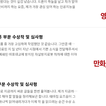
왔다는 것이 실감 났습니다. 드론이 하늘을 날고 차가 알아
비까지 하는 요즘, 제가 가장 관심 있어 하는 인공지능을
인공지능이란 고민하고 판단하는 존재인가, 아님 결국 프로
 뿐인가? 인공 지능이 바라보는 세상은 우리의 시선과 많이
수 있을까? 바둑을 보며 시작된 생각들이 결국 라는 단편영
브》 심사평 중에서 코미디와 아포칼립스물을 제대로 엮어
해 볼만한 설정과 아이디어가 영화적 재미..
웹툰 부문 수상작 및 심사평
품 중 가장 고심하며 작업했던 것 같습니다. 그만큼 애착과
종료된 지 일 년이 지난 시점에서 기쁜 소식을 전달해주셔서
, 폐쇄된 마포대교에 방치된 자살방지로봇 차차에 대한 이야
다리는 폐쇄되었지만 차차는 그곳에서 더 중요한 것들을 연
게 아닐까 짐작해봅니다. 연재하는 동안 윤필 작가님의 콘티
씁쓸하고 아프지만 끝내 따뜻해지는 그 느낌을 전달하고자 애
어서는 종이와 연필을 끝까지 고집했습니다. SF지만 종이
다고 믿었기 떄문입니다. SF어워드..
 부문 수상작 및 심사평
로 지금까지 써온 글들을 한번 훑어봅니다. 제가 지금까지
 해야 할 말들을 정리해보곤 합니다. 때마침 요즈음이 그
하나씩 읽어내려가다가 이제 막 을 읽으려는 순간 수상 소