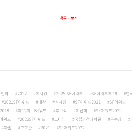
 제련된 문장 등 여러 요소가 훌륭하게 조화를 이루고 있다.
력 있게 펼친 작품이다. 이야기..
목록 더보기
박인하
2022
이서영
2025 SF어워드
SF어워드2019
한
2021SF어워드
대상
심사평
SF어워드2021
SF어워드
2018
제12회 sf어워드
후보작
이산화
SF어워드2020
f어워드
2022SF어워드
노미영
국립과천과학관
우수상
아밀
고호관
2021
SF어워드2022