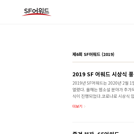
본문 바로가기
제6회 SF어워드 (2019)
2019 SF 어워드 시상식 
2019년 SF어워드는 2020년 2월
열렸다. 올해는 웹소설 분야가 추가되어
식이 진행되었다.코로나로 시상식 
어 진행되었다.시상식 운영은 SF 협
더보기
이 현장 운영, 사진을 홍석찬, 사회
컴퓨터 조작을 맡았다.우선 최호권 
대리는 “과천과학관을 만든 다음 해에
로 돌아온 기분이라 좋다. 금년에 과