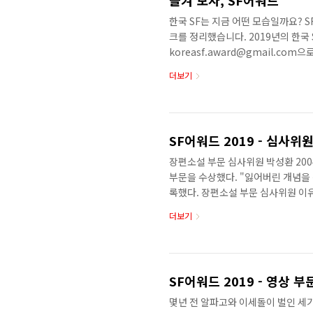
즐겨 보자, SF어워드
한국 SF는 지금 어떤 모습일까요? S
크를 정리했습니다. 2019년의 한국 
koreasf.award@gmail.co
부문 대상 임성순 《우로보로스》 교보
더보기
문 우수상 문목하 《돌이킬 수 있는》
부문 우수상 박문영 《지상의 여자들》
설 부문 본심 진출작 듀나 《민트의 
소설 부문 본심 진출작 정보라 《붉은 
SF어워드 2019 - 심사위
장편소설 부문 심사위원 박성환 200
부문을 수상했다. "잃어버린 개념을 
록했다. 장편소설 부문 심사위원 이
‘나는 아직 개화하지 않은 이과 체
더보기
다는 과학이 열어주는 가능성과 인문학
기자로 사회생활을 시작해 웹/앱 서
공부 모임을 하다가 책으로 본 걸 
다. 당시 한국 실정에는 SF적 사고
SF어워드 2019 - 영상 
몇년 전 알파고와 이세돌이 벌인 세