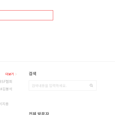
검색
더보기
국SF협회
김봉석
이지용
전체 방문자