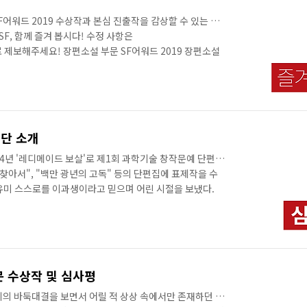
F어워드 2019 수상작과 본심 진출작을 감상할 수 있는 링
SF, 함께 즐겨 봅시다! 수정 사항은
m으로 제보해주세요! 장편소설 부문 SF어워드 2019 장편소설
 알라딘 예스24 인터파크 SF어워드 2019 장편소설 부
 교보 알라딘 예스24 인터파크 SF어워드 2019 장편소설
 교보 알라딘 예스24 인터파크 SF어워드 2019 장편소
세계》 교보 알라딘 예스24 인터파크 SF어워드 2019 장편
칼》 교보 알라딘 ..
원단 소개
4년 '레디메이드 보살'로 제1회 과학기술 창작문예 단편
찾아서", "백만 광년의 고독" 등의 단편집에 표제작을 수
유미 스스로를 이과생이라고 믿으며 어린 시절을 보냈다.
질이다’는 자기최면의 힘으로 카이스트에 진학했지만 전공보
적 영감의 교집합인 SF에 빠져 지낸 시간이 더 길었다.
비스 기획자로 정체성을 굳혔다. 친구들과 철학과 경제학
직접 테스트해보자는 취지로 협동조합 롤링다이스를 설립했
실험이었던 ‘협동조합’을 현실에 적용해보는..
부문 수상작 및 심사평
기의 바둑대결을 보면서 어릴 적 상상 속에서만 존재하던 미