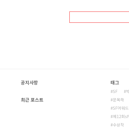
의식, 짜임새 있는 서사와 품위 있게
- 이유미 과학적 근거와 추론을 설득
공지사항
태그
SF
최근 포스트
문목하
SF어워드
제12회s
수상작