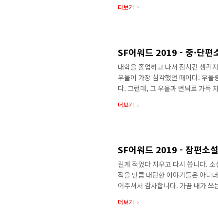
식을 알게 되었습니다. 얄궂은 우연이
더보기
보다 감사하다는 생각이 들었습니다.
때, 저는 강릉 현덕사라는 사찰에 있
상 소식을 듣는 장소도 꽤 얄궂더군요
는 잘 모르겠습니다. 아마 많이 부족할
SF어워드 2019 - 중·단
대학을 졸업하고 나서 잠시간 생각지
우울이 가장 심각했던 때이다. 우울
다. 그런데, 그 우울과 번뇌로 가득 
거와 화해할 수 있는 계기를 제공해 
더보기
억 속에 남아 있고 싶다. 《세상을 
가장 좋아할 작품이라는 점에 심사위
SF 테마를 한데 버무린 '판교 소설
않는 과학이 손안의 도구인 동시대의 
SF어워드 2019 - 장편소
길게 적었다 지우고 다시 씁니다. 
적을 만큼 대단한 이야기들은 아니더
어주셔서 감사합니다. 가끔 내가 쓰
때가 있습니다. 그건 아니라 격려 
더보기
심사평 중에서 장르 안쪽의 기준으로
서 그간의 편협한 시각을 되돌아보게 