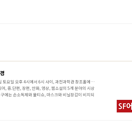
풍경
 1일 토요일 오후 4시에서 6시 사이, 과천과학관 창조홀에서
, 중.단편, 장편, 만화, 영상, 웹소설의 5개 분야의 시상
입구에는 손소독제와 물티슈, 마스크와 비닐장갑이 비치되
회의 도움으로 진행되었다. 박상준, 전홍식, 고호관, 이지용
를 이서영 작가가 맡아 진행했다. 마침 방문한 김백상 작가가
과천과학관장 직무대리의 인사가 있었다.최호권 관장 직무
 SF축제를 기획하여 2017년까지 진행했다. 다시 고향으
천과학관에서 축제와 ..