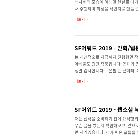
래사회의 모습이 어느덧 현실로 다가
서 주행하며 화성을 식민지로 만들 준
주제 삼아 상상을 펼쳐 봤습니다. 
더보기
그램 된 대로 명령을 따르는 기계일
다를까? 애정을 느끼고, 애정을 줄 
화로 재탄생하게 되었습니다. 《이
낸 수작 - 김봉석 단편영화에서 시도
SF어워드 2019 - 만화/
는 개인적으로 지금까지 진행했던 작
아쉬움도 컸던 작품입니다. 연재가 
정말 감사합니다. - 윤필 는 근미래
기입니다. 도시와 도시를 연결하는 
더보기
결하고자 스스로 다리가 되려고 한 
를 받을 때마다 자주 울었습니다. 
썼던 기억이 납니다. 작화 방식에 있
에 그은 연필선이 작품의 결과 닿아있
SF어워드 2019 - 웹소설
저는 신작을 준비하기 전에 요식행위
무슨 글을 썼는지 확인해보고, 앞으로
런 시기였습니다. 제가 써온 글들을 