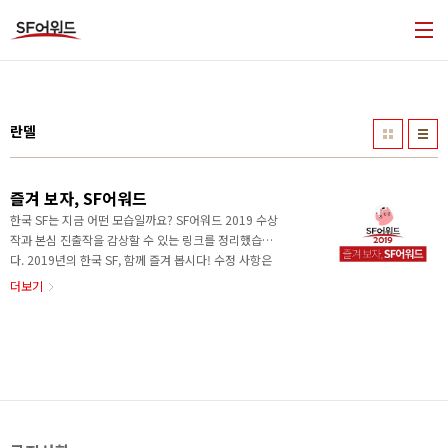
본문 바로가기
란델
즐겨 보자, SF어워드
한국 SF는 지금 어떤 모습일까요? SF어워드 2019 수상
작과 본심 진출작을 감상할 수 있는 링크를 정리했습니
다. 2019년의 한국 SF, 함께 즐겨 봅시다! 수정 사항은
koreasf.award@gmail.com으로 제보해주세요! 장편
더보기
소설 부문 SF어워드 2019 장편소설 부문 대상 임성순
《우로보로스》 교보 알라딘 예스24 인터파크 SF어워
드 2019 장편소설 부문 우수상 문목하 《돌이킬 수 있
는》 교보 알라딘 예스24 인터파크 SF어워드 2019 장
편소설 부문 우수상 박문영 《지상의 여자들》 교보 알
라딘 예스24 인터파크 SF어워드 2019 장편소설 부문
본심 진출작 듀나 《민트의 세계》 교보 알라딘 예스24
인터파크 SF어워드 2019 장편소설 부문 본심 진출작