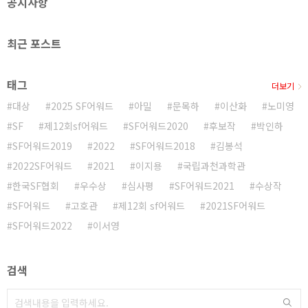
공지사항
정보라 《붉은 칼》 교보 알라딘 ..
최근 포스트
태그
더보기
대상
2025 SF어워드
아밀
문목하
이산화
노미영
SF
제12회sf어워드
SF어워드2020
후보작
박인하
SF어워드2019
2022
SF어워드2018
김봉석
2022SF어워드
2021
이지용
국립과천과학관
한국SF협회
우수상
심사평
SF어워드2021
수상작
SF어워드
고호관
제12회 sf어워드
2021SF어워드
SF어워드2022
이서영
검색