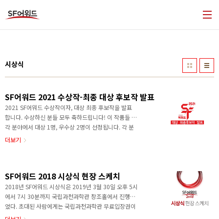
본문 바로가기
시상식
SF어워드 2021 수상작-최종 대상 후보작 발표
2021 SF어워드 수상작이자, 대상 최종 후보작을 발표
합니다. 수상하신 분들 모두 축하드립니다! 이 작품들 중
각 분야에서 대상 1명, 우수상 2명이 선정됩니다. 각 분
야 대상은 2021년 11월 13일 (토) 오후 2시, 과천과학
더보기
관 시상식 현장에서 온.오프 동시에 발표됩니다. ※ 작품
명 가나다순입니다. 장편소설 작품명 작가 출판사 두 번
째 달 : 기록보관소 운행 일지 최이수 에디토리얼 영원의
SF어워드 2018 시상식 현장 스케치
요람 Havoc KW북스 평형추 듀나 알마 중 · 단편소설
작품명 작가 책 출판사/플랫폼 리시안셔스 연여름 - 브
2018년 SF어워드 시상식은 2019년 3월 30일 오후 5시
릿G 연고, 늦게라도 만납시다 황모과 밤의 얼굴들 허블
에서 7시 30분까지 국립과천과학관 창조홀에서 진행되
지신사의 훈김 이서영 기기인 도로 아작 웹소설 작품명
었다. 초대된 사람에게는 국립과천과학관 무료입장권이
작가 플랫폼 출판사 덴타 클로니클 다카엔 리디북스/
제공되어 일찍 온 사람들은 과학관 내부를 먼저 둘러보기
더보기