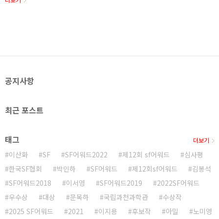
Yes24/ 알라딘외 미열 저승 최후의 ..
도 했다. 시상식장에는 후원자 이름이 가득 쓰여 있는 현
수막이 걸려 있었고, 5시부터 음식과 음료수가 제공되어
일찍 온 사람들이 여기저기서 식사를 하는 풍경을 볼 수
있었다. 이서영 작가의 사회로 시상식 시작을 알리고, 운
영위원이자 박상준 한국SF협회 회장의 인사말이 있었다.
이어서 송경아 심사위원장의 총평이 있었다. “작년에 비
해 작품의 숫자가 늘고 그 수준이 아주 높아졌다”는 말과
함께, “단지 여전히 소수자를 다룬 작품이 더 있었으면 좋
공지사항
겠다”는 총평이 있었다. “다양한 장르의 작품이..
최근 포스트
태그
더보기
이산화
SF
SF어워드2022
제12회 sf어워드
심사평
한국SF협회
박인하
SF어워드
제12회sf어워드
김봉석
SF어워드2018
이서영
SF어워드2019
2022SF어워드
우수상
대상
문목하
국립과천과학관
수상작
2025 SF어워드
2021
이지용
후보작
아밀
노미영