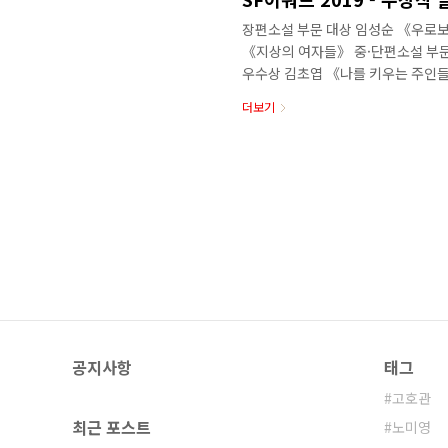
장편소설 부문 대상 임성순 《우로보
《지상의 여자들》 중·단편소설 부문
우수상 김초엽 《나를 키우는 주인
우수상 고호관 《아직은 끝이 아니야
더보기
수상 임이도 《나 혼자 천재 DNA》
문 대상 윤필/재수 《다리 위 차차
울리는》 영상 부문 대상 신대용 《
시즌 1》 ※ 수상작에 대한 자세한 내
공지사항
태그
고호관
최근 포스트
노미영