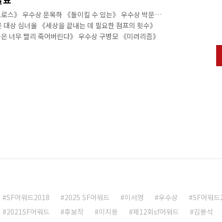
로스》 우수상 문목하 《돌이킬 수 있는》 우수상 박문영
 대상 심너울 《세상을 끝내는 데 필요한 점프의 횟수》
들은 너무 빨리 죽어버린다》 우수상 구병모 《미러리즘》
》 웹소설 부문 대상 글쟁이S 《사상 최강의 보안관》 우
 우수상 클로엘(CLOEL) 《내 안드로이드》 만화/웹툰 부
》 우수상 정지훈 《모기전쟁》 우수상 천계영 《좋아하면
이브》 우수상 김일현 《지옥문》 우수상 김성훈 《킹덤
용은 다음 링크에서 확인하세요. [SF어워드 2..
SF어워드2018
2025 SF어워드
이서영
우수상
SF어워드2
2021SF어워드
후보작
이지용
제12회sf어워드
김봉석