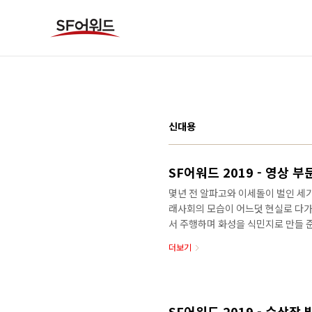
본문 바로가기
신대용
SF어워드 2019 - 영상 
몇년 전 알파고와 이세돌이 벌인 세
래사회의 모습이 어느덧 현실로 다가
서 주행하며 화성을 식민지로 만들 준
주제 삼아 상상을 펼쳐 봤습니다. 
더보기
그램 된 대로 명령을 따르는 기계일
다를까? 애정을 느끼고, 애정을 줄 
화로 재탄생하게 되었습니다. 《이
낸 수작 - 김봉석 단편영화에서 시도
SF어워드 2019 - 수상작 