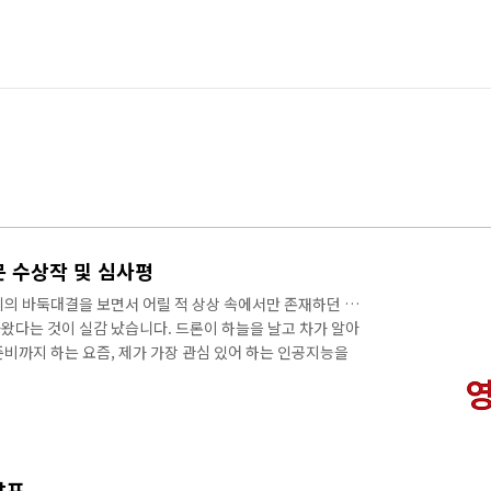
부문 수상작 및 심사평
기의 바둑대결을 보면서 어릴 적 상상 속에서만 존재하던 미
왔다는 것이 실감 났습니다. 드론이 하늘을 날고 차가 알아
비까지 하는 요즘, 제가 가장 관심 있어 하는 인공지능을
인공지능이란 고민하고 판단하는 존재인가, 아님 결국 프로
 뿐인가? 인공 지능이 바라보는 세상은 우리의 시선과 많이
수 있을까? 바둑을 보며 시작된 생각들이 결국 라는 단편영
브》 심사평 중에서 코미디와 아포칼립스물을 제대로 엮어
해 볼만한 설정과 아이디어가 영화적 재미..
발표