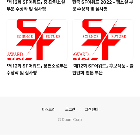
「제12회 SF어워드」 중·단편소설
한국 SF어워드 2022 - 웹소설 부
부문 수상작 및 심사평
문 수상작 및 심사평
「제12회 SF어워드」 장편소설부문
「제12회 SF어워드」 후보작품 - 출
수상작 및 심사평
판만화·웹툰 부문
의안내
티스토리
로그인
고객센터
© Daum Corp.