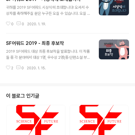
글 내용
귀하를 2019 SF어워드 시상식에 초대합니다! 오셔서 수
상자를 축하해주실 분은 누구든 오실 수 있습니다. 오실 분
은 koreasf.award@gmail.com으로 연락주시거나 아
0
0
2020. 1. 19.
래의 구글폼을 입력해주세요. [SF어워드 시상식 참가 신청
하기] 입력하신 정보는 인원파악과 명찰제작에 이용됩니
다. 행사준비를 위해 가능한 1월 27일 밤 12시까지 신청해
SF어워드 2019 - 최종 후보작
주세요. 일시 2020년 2월 1일(토) 오후 4시 ~ 6시 장소
글 내용
국립과천과학관 창조홀 식순 개회사 한국SF협회장 인사 S
2019 SF어워드 대상 최종 후보작을 발표합니다. 이 작품
F어워드 운영위원장 발표 심사위원장 총평 시상 5-1. 영상
들 중 각 분야에서 대상 1명, 우수상 2명(중·단편소설 부문
부문 심사평과 시상 이브 (신대용) | 지옥문 (김일현) | 킹덤
3명)이 선정됩니다. 각 분야 대상은 2020년 2월 1일 시상
시즌 1 (김성훈) 5-2. 만화/웹툰 부문 심사평과 시상 다리
2
0
2020. 1. 15.
식 현장에서 발표됩니다. 장편소설 작품명 작가 출판사 돌
위 차차 (윤필, 재수) | 모기전쟁 (정지훈) |..
이킬 수 있는 문목하 아작 우로보로스 임성순 민음사 지상
의 여자들 박문영 그래비티북스 중·단편소설 작품명 작가
출판사/플랫폼 수록된 곳 나를 키우는 주인들은 너무 빨리
죽어버린다 김초엽 현대문학 월간 현대문학 2018 9월호
이 블로그 인기글
미러리즘 구병모 문학동네 단 하나의 문장 세상을 끝내는
데 필요한 점프의 횟수 심너울 안전가옥 대멸종 아직은 끝
이 아니야 고호관 아작 2018 환상문학웹진 거울 대표 중
단편선 ※ 김초엽 작가의 '나를 키우는 주인들은 너무 빨리
죽어버린다'는 이후 ..