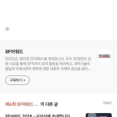
(새창열림)
로그 정보
SF어워드
2025년, 제12회 SF어워드를 개최합니다. 우수 SF콘텐츠 선
정·시상을 통해 SF작가의 창작 활동을 독려하고, 과학기술의
발달과 미래사회의 변화에 대한 대중의 이해와 관심을 넓히기
위한 국내 최대 규모의 SF어워드가 2014년 부터 이어져 올해
로 12회를 맞이하였습니다.
구독하기
더보기
제6회 SF어워드 (2019)
의 다른 글
SF어워드 2019 - 시상식에 초대합니다