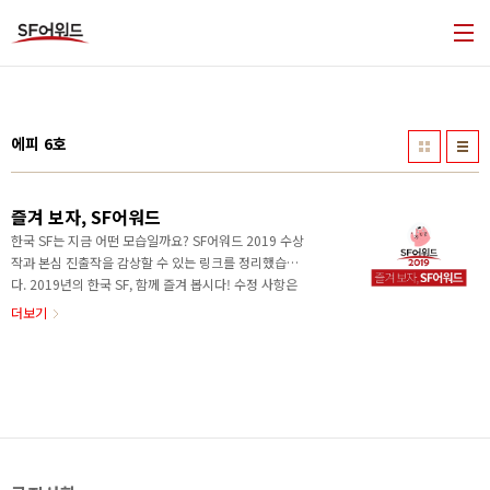
본문 바로가기
에피 6호
즐겨 보자, SF어워드
한국 SF는 지금 어떤 모습일까요? SF어워드 2019 수상
작과 본심 진출작을 감상할 수 있는 링크를 정리했습니
다. 2019년의 한국 SF, 함께 즐겨 봅시다! 수정 사항은
koreasf.award@gmail.com으로 제보해주세요! 장편
더보기
소설 부문 SF어워드 2019 장편소설 부문 대상 임성순
《우로보로스》 교보 알라딘 예스24 인터파크 SF어워
드 2019 장편소설 부문 우수상 문목하 《돌이킬 수 있
는》 교보 알라딘 예스24 인터파크 SF어워드 2019 장
편소설 부문 우수상 박문영 《지상의 여자들》 교보 알
라딘 예스24 인터파크 SF어워드 2019 장편소설 부문
본심 진출작 듀나 《민트의 세계》 교보 알라딘 예스24
인터파크 SF어워드 2019 장편소설 부문 본심 진출작