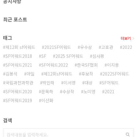
공지사항
정보라 《붉은 칼》 교보 알라딘 ..
최근 포스트
태그
더보기
제12회 sf어워드
2021SF어워드
우수상
고호관
2022
SF어워드2018
SF
2025 SF어워드
심사평
SF어워드2021
SF어워드2022
한국SF협회
이지용
김봉석
아밀
제12회sf어워드
후보작
2022SF어워드
국립과천과학관
박인하
이서영
대상
SF어워드
SF어워드2020
문목하
수상작
노미영
2021
SF어워드2019
이산화
검색