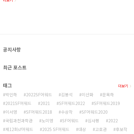
키우기(2020)/ 내 아이들이 우주에 들끓는다(2020) ..
웹소설 부문 대상 [피자 타이거 스파게티 드래곤] 흉적우
수상 [거대 인공지능 키우기] FromZ우수상 [함장에서
제독까지] Havoc 만화웹툰 부문 대상 [왓치가이] 마사토
끼/ASURA우수상 [3cm 헌터] 돌연변이우수상 [카야] 신
일숙 영상 부문 대상 [불면증 소년] 이연지 (각본 류용재,
김환채)우수상 [나홀로 그대] 이상엽우수상 [실로암] 강
구민
공지사항
최근 포스트
태그
더보기
박인하
2022SF어워드
김봉석
이산화
문목하
2021SF어워드
2021
SF어워드2022
SF어워드2019
이서영
SF어워드2018
수상작
SF어워드2020
국립과천과학관
노미영
SF어워드
심사평
2022
제12회sf어워드
2025 SF어워드
대상
고호관
후보작