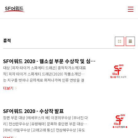
본문 바로가기
흉적
SF어워드 2020 - 웹소설 부문 수상작 및 심사평
대상 [피자 타이거 스파게티 드래곤] 흉적작가소개[대표
작] 피자 타이거 스파게티 드래곤(2020) 작품소개인류
는 지구를 벗어나 은하계로 퍼져나가며 인류 연방을 결
성했다. 주인공 빈우는 자신을 클론으로 알고 있으며 동
더보기
료 클론들과 함께 개척행성의 폭동을 진압하기 위해 출
동한다. 하지만 인간을 공격할 수 없는 클론들은 알 수
없는 이유로 개척민들을 공격하게 되고, 사건 후 빈우는
SF어워드 2020 - 수상작 발표
자신의 정체가 인간, 그것도 인류 연방군의 정보국 장교
임을 알게 된다. 그리고 이 일에서부터 시작해 그는 인류
장편 부문 대상 [테세우스의 배] 이경희우수상 [무너진 다
의 미래가 걸린 대사건의 소용돌이 속으로 말려 들어가
리] 천선란우수상 [유령해마] 문목하 중단편 부문 대상
게 되는데. 우수상 [거대 인공지능 키우기] FromZ작가
[라비] 아밀우수상 [고래고래 통신] 전삼혜우수상 [유도
소개[대표작] 괴수세계의 용병(2020)/ 거대 인공지능
선] 이서영우수상 [잃어버린 삼각김밥을 찾아서] 이산화
더보기