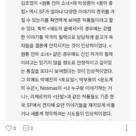
김초엽의 <원통 안의 소녀>와 박성환의 <꿈의 중
첩> 역시 SF가 얼마나 다양한 이야기의 층위를 가
질 수 있는지를 확연하게 보여준 작품들이라고 할
수 있다. 특히 <궤도의 끝에서>의 경우에는 강렬
한 이야기를 작가의 필력으로 담담하게 끌고가 독
자들을 결론에 안착시키는 것이 인상적이었다. <
원통 안의 소녀> 같은 경우에도 신인 작가의 필력
이라고는 믿기지 않을 정도로 안정적이고 깊이있
는 통찰을 또다시 보여줬다는 것이 인상적이었다.
그 외에도 박애진의 <토요일>, 박부용의 <온도계
의 수은>, Nosmas의 <나 누구랑 이야기하는 거
니>, 리체르카의 <단발>과 같은 작품들도 기존 한
국 SF에서 견지해 오던 이야기들을 재치있게 비틀
거나 새롭게 정의하려는 시도들이 인상적이었다.
그리고 본심작에 아쉽게 오르지 못했지만 김동식
0
0
작가가 보여준 다채롭고 새로운 상상력의 영역들