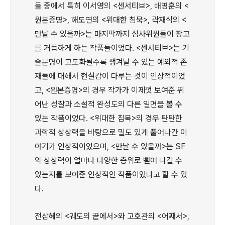
들 중에서 특히 이서영의 <센서티브>, 배명훈의 <
원본증명>, 해도연의 <위대한 침묵>, 곽재식의 <
만날 수 있을까>는 마지막까지 심사위원들이 장고
를 거듭하게 하는 작품들이었다. <센서티브>는 기
술문명이 고도화될수록 생겨날 수 있는 예외적 존
재들에 대해서 현실감이 다루는 것이 인상적이었
고, <원본증명>의 경우 작가가 이제껏 보여준 뛰
어난 성찰과 소설적 완성도의 다른 일면을 볼 수
있는 작품이었다. <위대한 침묵>의 경우 탄탄한
과학적 상상력을 바탕으로 밀도 있게 풀어나간 이
야기가 인상적이었으며, <만날 수 있을까>는 SF
의 상상력이 얼마나 다양한 층위로 뻗어 나갈 수
있는지를 보여준 인상적인 작품이었다고 할 수 있
다.
전삼혜의 <궤도의 끝에서>와 고호관의 <어째서>,