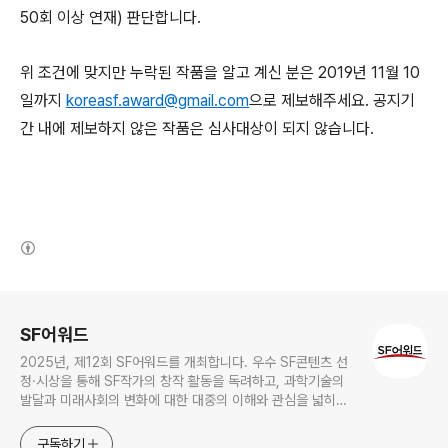
50회 이상 연재) 판단합니다.
위 조건에 맞지만 누락된 작품을 알고 계신 분은 2019년 11월 10
일까지
koreasf.award@gmail.com
으로 제보해주세요. 공지기
간 내에 제보하지 않은 작품은 심사대상이 되지 않습니다.
(새창열림)
로그 정보
SF어워드
2025년, 제12회 SF어워드를 개최합니다. 우수 SF콘텐츠 선
정·시상을 통해 SF작가의 창작 활동을 독려하고, 과학기술의
발달과 미래사회의 변화에 대한 대중의 이해와 관심을 넓히기
위한 국내 최대 규모의 SF어워드가 2014년 부터 이어져 올해
로 12회를 맞이하였습니다.
구독하기