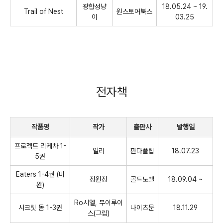
광합성냥
18.05.24 ~ 19.
Trail of Nest
원스토어북스
이
03.25
전자책
작품명
작가
출판사
발행일
프로젝트 리케차 1-
일리
판다플립
18.07.23
5권
Eaters 1-4권 (미
정원정
골드노벨
18.09.04 ~
완)
Ro시엘, 무이루이
시크릿 돔 1-3권
나이츠문
18.11.29
스(그림)