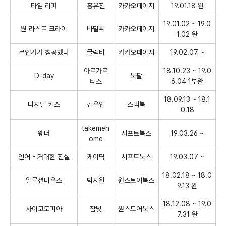
타임 리퍼
홍유진
카카오페이지
19.01.18 완
19.01.02 ~ 19.0
원 라스트 크라이
바밀씨
카카오페이지
1.02 완
무언가가 침공했다
글럭비
카카오페이지
19.02.07 ~
아르가르
18.10.23 ~ 19.0
D-day
북팔
티스
6.04 1부완
18.09.13 ~ 18.1
디지털 키스
김우인
스낵북
0.18
takemeh
웨더
시프트북스
19.03.26 ~
ome
인어 - 거대한 진실
케이딕
시프트북스
19.03.07 ~
18.02.18 ~ 18.0
일루션마우스
박지원
원스토어북스
9.13 완
18.12.08 ~ 19.0
사이코토피아
잠빛
원스토어북스
7.31 완