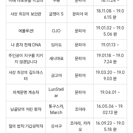
미래 나노봇을 먹었다
수용
문피아
18.11.24 ~
18.11.08 ~ 19.0
사상 최강의 보안관
글쟁이 S
문피아 외
6.15 완
19.01.02 ~ 19.0
에볼루션!
OJO
문피아
5.06 완
나 혼자 천재 DNA
임이도
문피아
19.01.13 ~
주인공이 지구를 지키
19.01.18 ~ 19.0
새늬마로
문피아
지 않겠답니다
7.24 완
사상 최강의 길드마스
19.03.20 ~ 19.0
금고아
문피아
터
9.03 완
LunStell
외계문명 계승자
문피아
19.04.01 ~
ar
퉁구스카,
16.05.06 ~ 19.
납골당의 어린 왕자
조아라
March
02.13 완
조아라, 카카
16.09.23 ~ 19.0
철의 법칙:기갑공학자
강서구
오
5.18 완