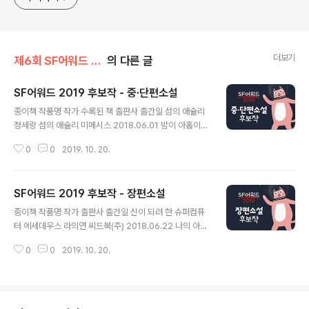
더보기
제6회 SF어워드 (2019)
의 다른 글
SF어워드 2019 후보작 - 중·단편소설
글 내용
종이책 작품명 작가 수록된 책 출판사 출간일 섬의 애슐리
정세랑 섬의 애슐리 미메시스 2018.06.01 밤이 아홉이라
도 전석순 밤이 아홉이라도 미메시스 2018.07.01 부활 전
0
0
2019. 10. 20.
건우 그것들 에오스 2018.07.17 미로 김이환 〃 〃 〃 노
스트로모호 증후군 한차연 〃 〃 〃 아이 정해연 〃 〃 〃
백혈(white blood) 임태운 〃 〃 〃 28일 전 인기영 〃
SF어워드 2019 후보작 - 장편소설
〃 〃 Z:War-검은 새벽 정명섭 〃 〃 〃 위그드라실의 여
글 내용
신들 해도연 위대한 침묵 그래비티북스 2018.08.01 따뜻
종이책 작품명 작가 출판사 출간일 신이 되려 한 슈퍼컴퓨
한 세상을 위해 해도연 〃 〃 〃 근방에 히어로가 너무 많
터 에세데우스 라의연 씨드북(주) 2018.06.22 나의 아로
사오니 임태운 근방에 히어로가 너무 많사오니 황금가지 2
니아 공화국 김대현 다산책방 2018.06.25 실리콘 디코디
018.08.30 저격수와 감적수의 관계 이수현 〃 〃 〃 웨
0
0
2019. 10. 20.
드 이대실 한림원 2018.06.30 기억거래소 김상균 알렙 2
이큰 구병모 〃 〃 〃 영웅도전 곽재식 〃 〃..
018.07.30 고시원 기담 전건우 캐비닛 2018.08.13 핑스
이유리 비룡소 2018.09.03 우로보로스 임성순 민음사 2
018.09.14 비블리온 문지혁 위즈덤하우스 2018.09.21
전자소녀 파란날, 지유 비단숲 2018.10.08 민트의 세계