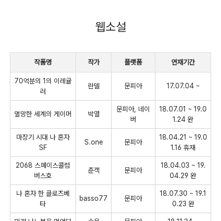
웹소설
작품명
작가
플랫폼
연재기간
70억분의 1의 이레귤
란델
문피아
17.07.04 ~
러
문피아, 네이
18.07.01 ~ 19.0
멸망한 세계의 게이머
박열
버
1.24 완
마장기 시대 나 혼자
18.04.21 ~ 19.0
S.one
문피아
SF
1.16 휴재
2068 스페이스콜럼
18.04.03 ~ 19.
춘객
문피아
버스호
04.29 완
나 혼자 한 클로즈베
18.07.30 ~ 19.1
basso77
문피아
타
0.23 완