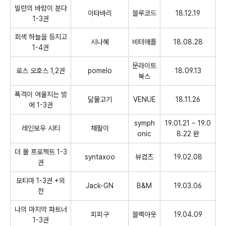
빌런의 바람이 분다
이타바리
블루코드
18.12.19
1-3권
회색 하늘을 등지고
시나혜
비터애플
18.08.28
1-4권
문라이트
로스 오호스 1,2권
pomelo
18.09.13
북스
폭격이 여울지는 밤
달물고기
VENUE
18.11.26
에 1-3권
symph
19.01.21 ~ 19.0
레인보우 시티
채팔이
onic
8.22 완
더 몰 프로젝트 1-3
syntaxoo
뷰컴즈
19.02.08
권
모티마 1-3권 +외
Jack-GN
B&M
19.03.06
전
나의 마지막 파트너
피피구
블랙아웃
19.04.09
1-3권