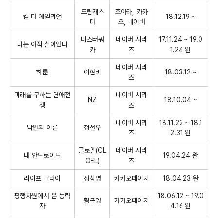
드림캐스
조아라, 카카
킬 더 에일리언
18.12.19 ~
터
오, 네이버
미스터쿼
네이버 시리
17.11.24 ~ 19.0
나는 아직 살아있다
카
즈
1.24 완
네이버 시리
하룬
이현비
18.03.12 ~
즈
미래를 구하는 연애전
네이버 시리
NZ
18.10.04 ~
쟁
즈
네이버 시리
18.11.22 ~ 18.1
낙원의 이론
정선우
즈
2.31 완
클로엘(CL
네이버 시리
내 안드로이드
19.04.24 완
OEL)
즈
라이프 크라이
성상영
카카오페이지
18.04.23 완
평행차원에서 온 능력
18.06.12 ~ 19.0
황규영
카카오페이지
자
4.16 완