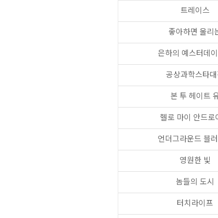
트레이스
좋아하면 울리
은하의 예스터데
공상과학스타대
본 투 헤이트 
헬로 마이 안드로
언더그라운드 블
영원한 빛
놈들의 도시
터치라이프