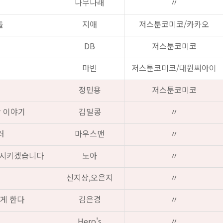
나무나래
〃
돌
지애
저스툰코미코/카카오
DB
저스툰코미코
마빈
저스툰코미코/대원씨아이
정민용
저스툰코미코
간 이야기
김밀콩
〃
러
마우스맨
〃
망시키겠습니다
노아
〃
신지상,오은지
〃
게 한다
김은경
〃
Hero's
〃