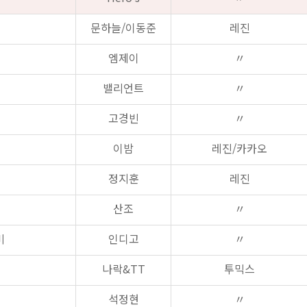
문하늘/이동준
레진
엠제이
〃
밸리언트
〃
고경빈
〃
이밤
레진/카카오
정지훈
레진
산조
〃
비
인디고
〃
나락&TT
투믹스
석정현
〃