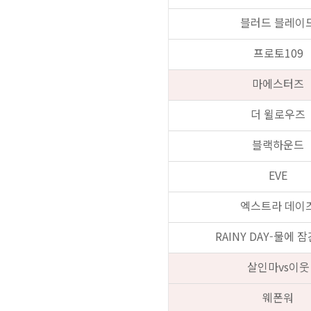
블러드 블레이
프로토109
마에스터즈
더 윌로우즈
블랙하운드
EVE
엑스트라 데이
RAINY DAY-물에 
살인마vs이웃
웨폰워