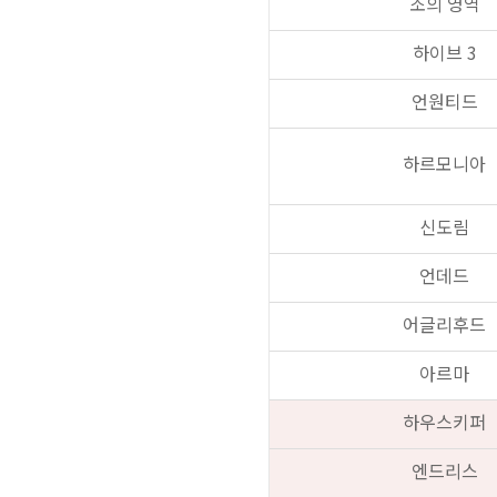
조의 영역
하이브 3
언원티드
하르모니아
신도림
언데드
어글리후드
아르마
하우스키퍼
엔드리스