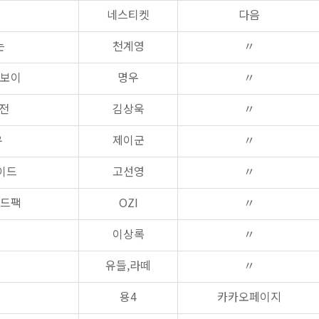
네스티켓
다음
는
천계영
〃
이보이
명우
〃
전
김상욱
〃
유
제이군
〃
이드
고선영
〃
러드팩
OZI
〃
이상록
〃
유들,라떼
〃
용4
카카오페이지