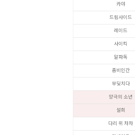
카야
드림사이드
레이드
사이킥
알파독
좀비인간
부딪치다
양극의 소년
설희
다리 위 차차