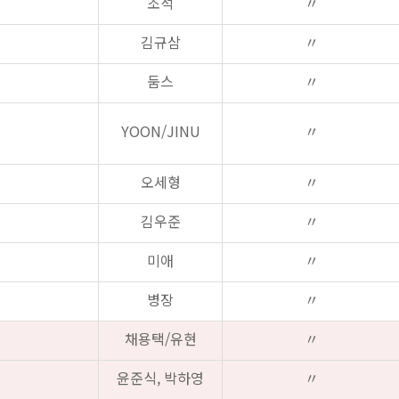
조석
〃
김규삼
〃
둠스
〃
YOON/JINU
〃
오세형
〃
김우준
〃
미애
〃
병장
〃
채용택/유현
〃
윤준식, 박하영
〃