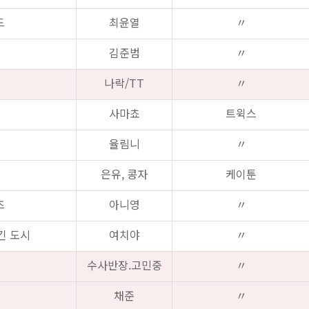
드
최윤열
〃
김준범
〃
나락/TT
〃
사마쵸
트윅스
율림니
〃
은유, 콩자
케이툰
즈
아니영
〃
잠긴 도시
여치야
〃
수사반장.고민중
〃
채준
〃