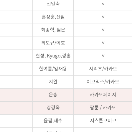
신일숙
〃
홍정훈,신월
〃
최종혁, 월운
〃
최보규/이호
〃
칠성, Kyugo,경홍
〃
한여름/임재용
시리즈/카카오
지완
이코믹스/카카오
은송
카카오페이지
강경옥
팝툰 / 카카오
윤필,재수
저스툰코미코