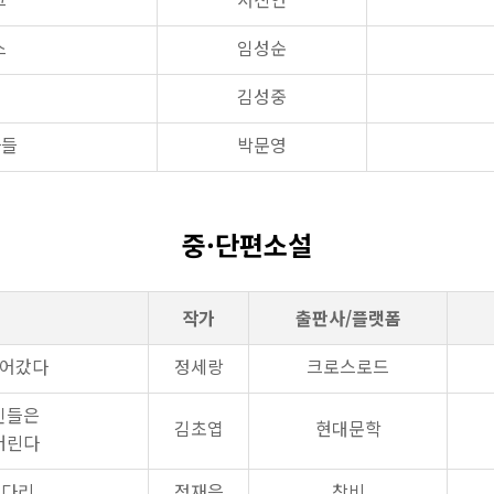
스
임성순
김성중
자들
박문영
중·단편소설
작가
출판사/플랫폼
걸어갔다
정세랑
크로스로드
인들은
김초엽
현대문학
버린다
 다리
정재은
창비