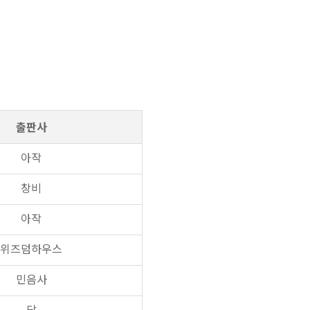
출판사
아작
창비
아작
위즈덤하우스
민음사
답