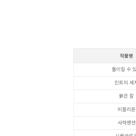
작품명
돌이킬 수 
민트의 세
붉은 칼
비블리온
사하맨션
시뮬라르