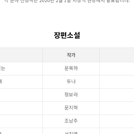
각 분야 선정작은 2020년 2월 1일 시상식 현장에서 발표됩니다.
장편소설
작가
있는
문목하
계
듀나
정보라
문지혁
조남주
크
서진연