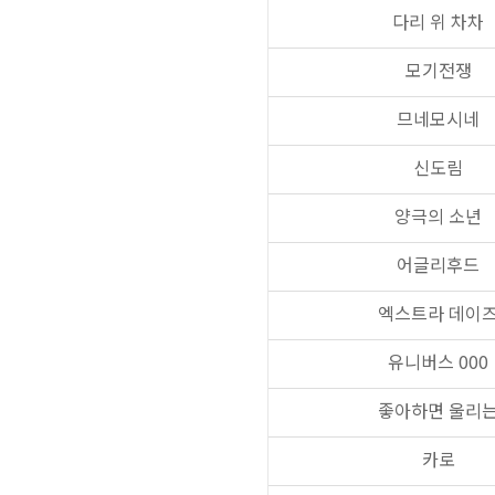
다리 위 차차
모기전쟁
므네모시네
신도림
양극의 소년
어글리후드
엑스트라 데이
유니버스 000
좋아하면 울리
카로