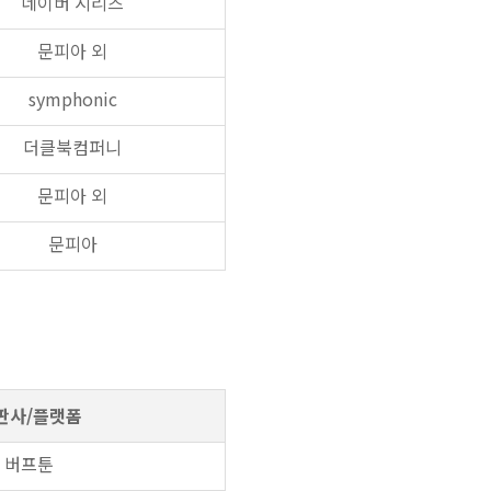
네이버 시리즈
문피아 외
symphonic
더클북컴퍼니
문피아 외
문피아
판사/플랫폼
버프툰