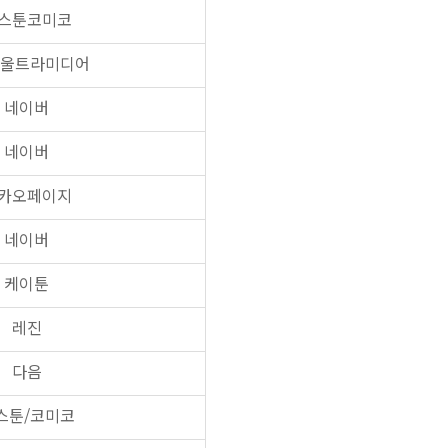
스툰코미코
/울트라미디어
네이버
네이버
카오페이지
네이버
케이툰
레진
다음
스툰/코미코