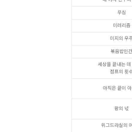
무심
미러리즘
미지의 우
볶음밥인
세상을 끝내는 데
점프의 횟
아직은 끝이 
왕의 넋
위그드라실의 