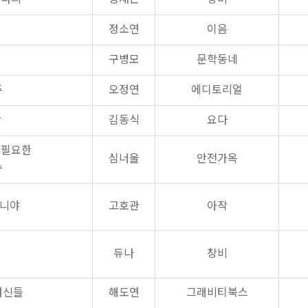
정소연
이음
구병모
문학동네
주
오정연
에디토리얼
간
김동식
요다
 필요한
심너울
안전가옥
수
아니야
고호관
아작
듀나
창비
여신들
해도연
그래비티북스