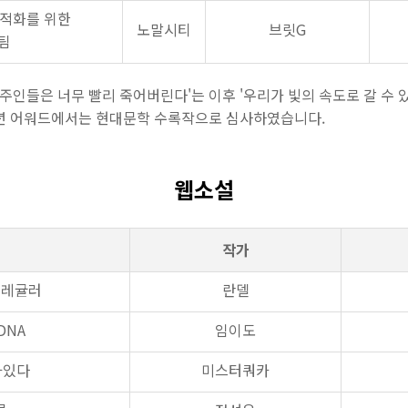
최적화를 위한
노말시티
브릿G
팀
 주인들은 너무 빨리 죽어버린다'는 이후 '우리가 빛의 속도로 갈 수 
9년 어워드에서는 현대문학 수록작으로 심사하였습니다.
웹소설
작가
이레귤러
란델
DNA
임이도
아있다
미스터쿼카