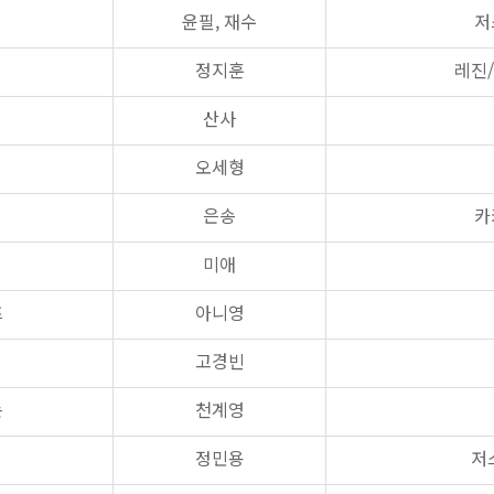
윤필, 재수
저
정지훈
레진
산사
오세형
은송
카
미애
즈
아니영
고경빈
는
천계영
정민용
저