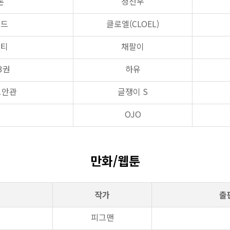
론
정선우
이드
클로엘(CLOEL)
시티
채팔이
3권
하유
보안관
글쟁이 S
!
OJO
만화/웹툰
작가
출
피그맨