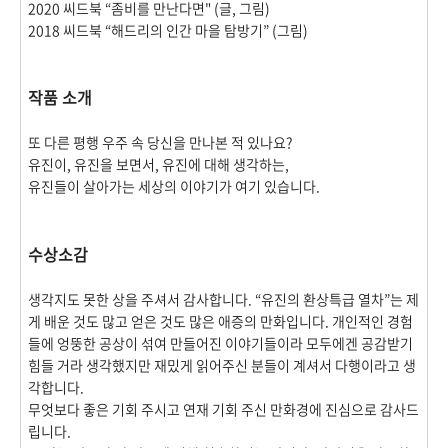
2020 씨드북 “좀비를 만난다면" (글, 그림)
2018 씨드북 “해드리의 인간 마을 탐방기” (그림)
작품 소개
또 다른 평행 우주 속 당신을 만나본 적 있나요?
유진이, 유진을 보면서, 유진에 대해 생각하는,
유진들이 살아가는 세상의 이야기가 여기 있습니다.
수상소감
생각지도 못한 상을 주셔서 감사합니다. “유진의 환상특급 열차”는 제
게 배운 것도 많고 얻은 것도 많은 애증의 만화입니다. 개인적인 경험
들에 엉뚱한 공상이 섞여 만들어진 이야기들이라 모두에겐 공감받기
힘들 거라 생각했지만 재밌게 읽어주신 분들이 계셔서 다행이라고 생
각합니다.
무엇보다 좋은 기회 주시고 연재 기회 주신 만화경에 진심으로 감사드
립니다.