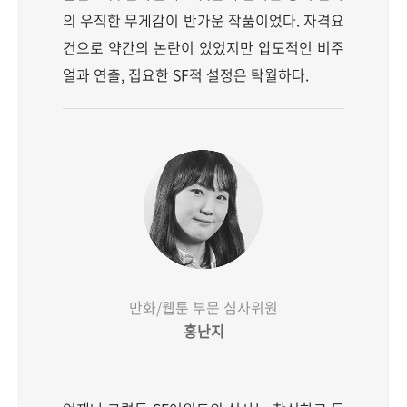
의 우직한 무게감이 반가운 작품이었다. 자격요
건으로 약간의 논란이 있었지만 압도적인 비주
얼과 연출, 집요한 SF적 설정은 탁월하다.
만화/웹툰
부문 심사위원
홍난지