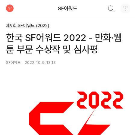
검색하기
SF어워드
티스토리
제9회 SF어워드 (2022)
한국 SF어워드 2022 - 만화·웹
툰 부문 수상작 및 심사평
SF어워드
2022. 10. 5. 18:13