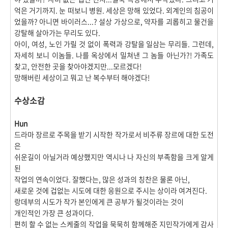
억은 거기까지. 눈 떠보니 병원. 세상은 망해 있었다. 외계인의 침공이
었을까? 아니면 바이러스...? 설상 가상으로, 약자를 괴롭히고 물건을
강탈해 살아가는 무리도 있다.
아이, 여성, 노인 가릴 것 없이 폭력과 강탈을 일삼는 무리들. 그런데,
자세히 보니 이놈들. 나를 옥상에서 밀쳐낸 그 놈들 아닌가?! 가족도
찾고, 안전한 곳을 찾아야겠지만...모르겠다!
망해버린 세상이고 뭐고 난 복수부터 해야겠다!
수상소감
Hun
드라마 장르로 주목을 받기 시작한 작가로서 비주류 장르에 대한 도전
은
쉬운길이 아닐거라 예상했지만 역시나 나 자신의 부족함을 크게 알게
된
작업의 연속이었다. 잘했다는, 많은 성과의 칭찬은 물론 아닌,
새로운 것에 겁없는 시도에 대한 응원으로 주시는 상이라 여겨진다.
랑데부의 시도가 작가 본인에게 큰 공부가 될것이라는 것이
개인적인 가장 큰 성과이다.
편히 할 수 없는 스케줄의 작업을 묵묵히 함께해준 지민작가에게 감사