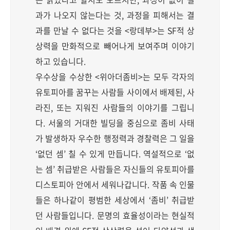
과가 나오지 않는다는 것, 과정을 피해서는 결
과를 만날 수 없다는 것을 <랑데부>는 SF적 상
상력을 만화적으로 빼어나게 보여주며 이야기
하고 있습니다.
우수상을 수상한 <위아더좀비>는 모두 각자의
유토피아를 꿈꾸는 사람들 사이에서 배제된, 사
라진, 또는 지워진 사람들의 이야기를 그립니
다. 서울의 거대한 빌딩을 중심으로 좀비 사태
가 발생하자 우수한 행정력과 경찰력은 그 일을
‘없던 셈’ 칠 수 있게 만듭니다. 역설적으로 ‘없
는 셈’ 취급받은 사람들은 자신들의 유토피아를
디스토피아 안에서 세워나갑니다. 작품 속 인물
들은 하나같이 평범한 세상에서 ‘좀비’ 취급받
던 사람들입니다. 문명의 효율성이라는 현실적