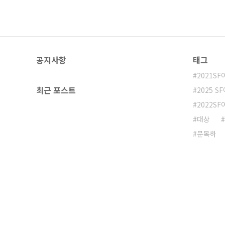
공지사항
태그
2021S
최근 포스트
2025 S
2022S
대상
문목하