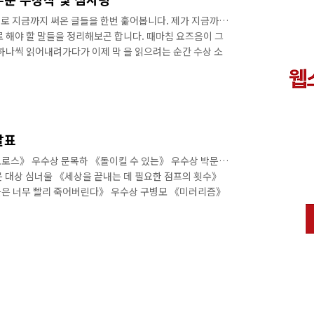
로 지금까지 써온 글들을 한번 훑어봅니다. 제가 지금까지
 해야 할 말들을 정리해보곤 합니다. 때마침 요즈음이 그
하나씩 읽어내려가다가 이제 막 을 읽으려는 순간 수상 소
고, 일어날 리 없는 일이라 생각해서 놀랍기도 하고, 무엇
 이 SF어워드 최종 심사작품 중 하나라는 이야기를 들었을
었습니다. 큰 주제 중 하나를 모순으로 잡았던 글이어서 수
. 그래도 결국, 기뻤습니다. 제가 이런 상을 받아도 되는지
 테고, 모자란 부분도 많을..
발표
로스》 우수상 문목하 《돌이킬 수 있는》 우수상 박문영
 대상 심너울 《세상을 끝내는 데 필요한 점프의 횟수》
들은 너무 빨리 죽어버린다》 우수상 구병모 《미러리즘》
》 웹소설 부문 대상 글쟁이S 《사상 최강의 보안관》 우
 우수상 클로엘(CLOEL) 《내 안드로이드》 만화/웹툰 부
》 우수상 정지훈 《모기전쟁》 우수상 천계영 《좋아하면
이브》 우수상 김일현 《지옥문》 우수상 김성훈 《킹덤
용은 다음 링크에서 확인하세요. [SF어워드 2..