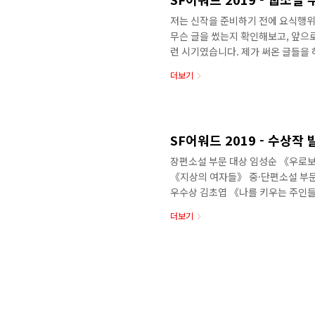
저는 신작을 준비하기 전에 요식행위
무슨 글을 썼는지 확인해보고, 앞으로
런 시기였습니다. 제가 써온 글들을 
식을 알게 되었습니다. 얄궂은 우연이
더보기
보다 감사하다는 생각이 들었습니다.
때, 저는 강릉 현덕사라는 사찰에 있
상 소식을 듣는 장소도 꽤 얄궂더군요
는 잘 모르겠습니다. 아마 많이 부족할
SF어워드 2019 - 수상작 
장편소설 부문 대상 임성순 《우로보
《지상의 여자들》 중·단편소설 부문
우수상 김초엽 《나를 키우는 주인
우수상 고호관 《아직은 끝이 아니야
더보기
수상 임이도 《나 혼자 천재 DNA》
문 대상 윤필/재수 《다리 위 차차
울리는》 영상 부문 대상 신대용 《
시즌 1》 ※ 수상작에 대한 자세한 내