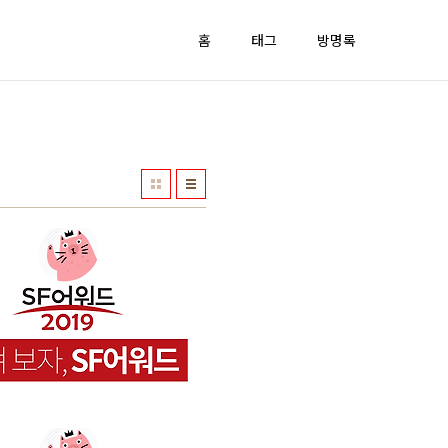
홈
태그
방명록