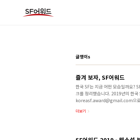
본문 바로가기
글쟁이s
즐겨 보자, SF어워드
한국 SF는 지금 어떤 모습일까요? S
크를 정리했습니다. 2019년의 한국 
koreasf.award@gmail.co
부문 대상 임성순 《우로보로스》 교보
더보기
문 우수상 문목하 《돌이킬 수 있는》
부문 우수상 박문영 《지상의 여자들》
설 부문 본심 진출작 듀나 《민트의 
소설 부문 본심 진출작 정보라 《붉은 
SF어워드 2019 - 웹소설