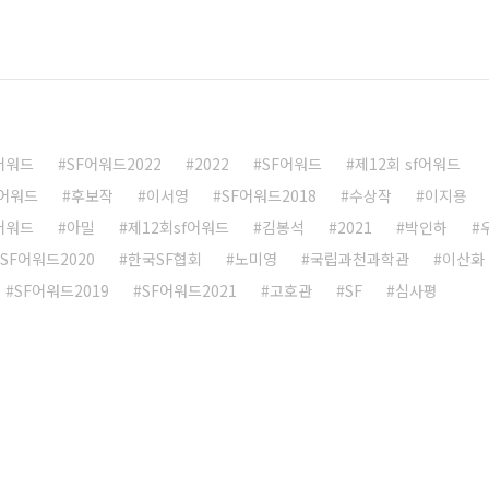
F어워드
SF어워드2022
2022
SF어워드
제12회 sf어워드
F어워드
후보작
이서영
SF어워드2018
수상작
이지용
F어워드
아밀
제12회sf어워드
김봉석
2021
박인하
SF어워드2020
한국SF협회
노미영
국립과천과학관
이산화
SF어워드2019
SF어워드2021
고호관
SF
심사평