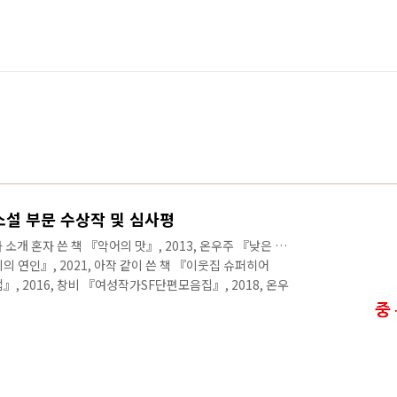
편소설 부문 수상작 및 심사평
소개 혼자 쓴 책 『악어의 맛』, 2013, 온우주 『낮은 곳
미의 연인』, 2021, 아작 같이 쓴 책 『이웃집 슈퍼히어
』, 2016, 창비 『여성작가SF단편모음집』, 2018, 온우
 아작 『기기인 도로』, 2021, 아작 『인어의 걸음마』,
『기기인 도로』는 5명의 작가가 ‘도로’라는 한 명의 증기
크 세계관을 기반으로 하고 있습니다. 「지신사의 훈김」
니다. 이름과 기억을 잃은 도로는 홍인한에 의해 ‘덕로’라는
.