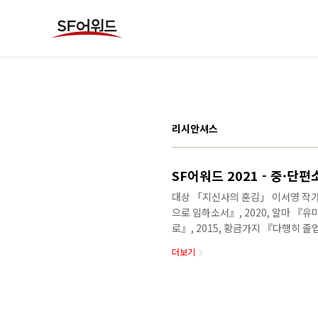
본문 바로가기
리시안셔스
SF어워드 2021 - 중·단
대상 「지신사의 훈김​」 이서영 작가 
으로 임하소서』, 2020, 알마 『유
로』, 2015, 황금가지 『다행히 졸업
주 『아직은 끝이 아니야』, 2019,
더보기
2021, 서해문집 작품 소개 작품집 
인간을 중심으로 만든 조선조 스팀펑
은 ‘도로’가 영조대의 궁궐에 등장합
이름을 받고, 세손 산의 설서로서 새.