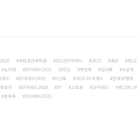
2020
국립과천과학관
2022SF어워드
2022
대상
제12
노미영
SF어워드2021
2021
박인하
심사평
수상작
F어워드
SF어워드2019
이산화
2025 SF어워드
한국SF협회
후보작
SF어워드2018
SF
고호관
SF어워드
제12회 s
문목하
SF어워드2022