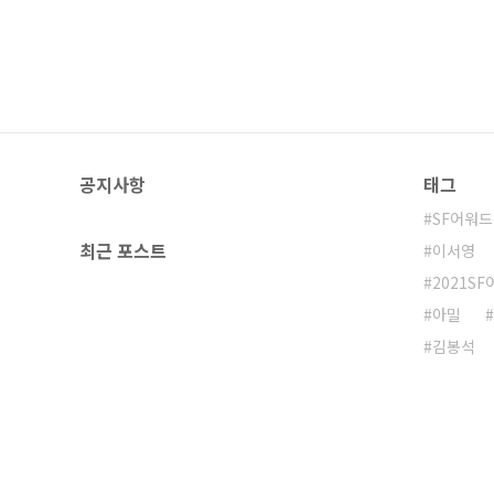
공지사항
태그
SF어워드
최근 포스트
이서영
2021S
아밀
김봉석