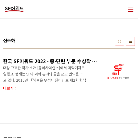
본문 바로가기
신조하
한국 SF어워드 2022 - 중·단편 부문 수상작 및 심사평
대상 고호관 작가 소개 [동아사이언스]에서 과학기자로
일했고, 현재는 SF와 과학 분야의 글을 쓰고 번역을 하
고 있다. 2015년 「하늘은 무섭지 않아」로 제2회 한낙
원과학소설상을, 2019년 「아직은 끝이 아니야」로 제
더보기
6회 한국SF어워드 중단편 부문 우수상을 받았다. 작품
소개 전쟁을 피해 도망친 탈영병 몇 명이 잠시 보급을 위
해 들른 행성에서 독특한 생태계를 마주한다. 그곳에서
그들은 그토록 싫어하던 상황에 다시 말려든다. 수상소
감 으레 그렇겠지만, 전혀 예상하지 못했던 뜻밖의 결과
라 당황스러우면서도 기쁩니다. 비록 부지런하게 활동
은 못하고 있지만, 제가 하는 일이 한국 SF의 다양성과
질을 높이는 데 조금이나마 도움이 되기를 바라며, 앞으