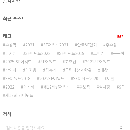
공지사항
로 더욱 정진하겠습니다. 우수상 이서영 작가 소개 이서
영은 환..
최근 포스트
태그
더보기
수상작
2021
SF어워드2021
한국SF협회
우수상
이서영
SF어워드2022
SF어워드2019
노미영
문목하
2025 SF어워드
SF어워드
고호관
2021SF어워드
박인하
이지용
김봉석
국립과천과학관
대상
SF어워드2018
2022SF어워드
SF어워드2020
아밀
2022
이산화
제12회sf어워드
후보작
심사평
SF
제12회 sf어워드
검색