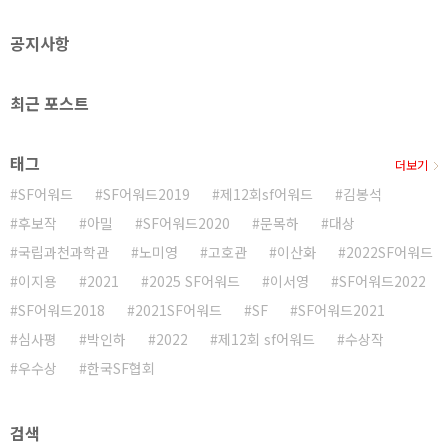
다. 장편소설 부문 심사위원 고호관 동아사이언스에서 과
학 기자로 일했다. 번역서로 '아서 클라크 단편 전집', '닥
공지사항
터 블러드머니', '카운트 제로', ..
최근 포스트
태그
더보기
SF어워드
SF어워드2019
제12회sf어워드
김봉석
후보작
아밀
SF어워드2020
문목하
대상
국립과천과학관
노미영
고호관
이산화
2022SF어워드
이지용
2021
2025 SF어워드
이서영
SF어워드2022
SF어워드2018
2021SF어워드
SF
SF어워드2021
심사평
박인하
2022
제12회 sf어워드
수상작
우수상
한국SF협회
검색