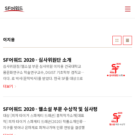
본문 바로가기
이지용
SF어워드 2020 - 심사위원단 소개
심사위원장/웹소설 부문 심사위원 이지용 건국대학교
몸문화연구소 학술연구교수, DGIST 기초학부 겸직교수
이다. 로 박사(문학박사)를 받았다. 한국 SF를 대상으로
한 연구와 비평 활동을 하고 있고, 대학에서 SF와 장르
더보기
문학, 콘텐츠 관련 강의를 하고 있다. 한국SF협회 학술
분야 상임이사, 장르문학비평팀 텍스트릿 SF 비평 담당,
대안인문학 공동체 인문학협동조합 조합원. 저서로 , , ,
SF어워드 2020 - 웹소설 부문 수상작 및 심사평
등이 있다. 2017년, 2018년 SF어워드 중·단편소설 부
문 심사위원, 2019년 SF어워드 웹소설 부문 심사위원,
대상 [피자 타이거 스파게티 드래곤] 흉적작가소개[대표
제4회 한국과학문학상 심사위원을 역임했다. 장편소설
작] 피자 타이거 스파게티 드래곤(2020) 작품소개인류는
부문 심사위원장 이유미 스스로를 이과생이라고 믿으며
지구를 벗어나 은하계로 퍼져나가며 인류 연방을 결성했
어린 시절을 보냈다. ‘나는 아직 개화하지 않은 이과 체
다. 주인공 빈우는 자신을 클론으로 알고 있으며 동료 클