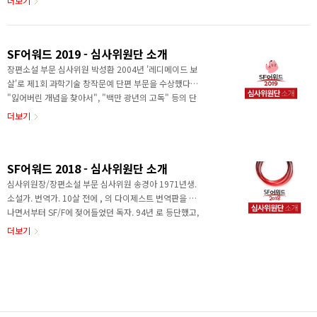
더보기
질이다’는 자기최면의 힘으로 카이스트에 진학..
론들과 함께 개척행성의 폭동을 진압하기 위해 출동한다.
하지만 인간을 공격할 수 없는 클론들은 알 수 없는 이유
로 개척민들을 공격하게 되고, 사건 후 빈우는 자신의 정
SF어워드 2019 - 심사위원단 소개
체가 인간, 그것도 인류 연방군의 정보국 장교임을 알게
된다. 그리고 이 일에서부터 시작해 그는 인류의 미래가
장편소설 부문 심사위원 박성환 2004년 '레디메이드 보
걸린 대사건의 소용돌이 속으로 말려 들어가게 되는데.
살'로 제1회 과학기술 창작문예 단편 부문을 수상했다.
우수상 [거대 인공지능 키우기] FromZ작가소개[대표작]
"잃어버린 개념을 찾아서", "백만 광년의 고독" 등의 단
괴수세계의 용병(2020)/ 거대 인공지능 키우기(2020)/
편집에 표제작을 수록했다. 장편소설 부문 심사위원 이
더보기
내 아이들이 우주에 들끓는다(2020) ..
유미 스스로를 이과생이라고 믿으며 어린 시절을 보냈
다. ‘나는 아직 개화하지 않은 이과 체질이다’는 자기최
면의 힘으로 카이스트에 진학했지만 전공보다는 과학이
SF어워드 2018 - 심사위원단 소개
열어주는 가능성과 인문학적 영감의 교집합인 SF에 빠
져 지낸 시간이 더 길었다. 기자로 사회생활을 시작해
심사위원장/장편소설 부문 심사위원 송경아 1971년생.
웹/앱 서비스 기획자로 정체성을 굳혔다. 친구들과 철학
소설가. 번역가. 10살 전에 , 의 다이제스트 번역판을 만
과 경제학 공부 모임을 하다가 책으로 본 걸 직접 테스트
나면서부터 SF/F에 젖어들었던 독자. 94년 로 등단했고,
해보자는 취지로 협동조합 롤링다이스를 설립했다. 당
같은 해 첫 소설집 《성교가 두 인간의 관계에 미치는 문
더보기
시 한국 실정에는 SF적 사고실험이었던 ‘협동조합’을 현
학적 영향에 대한 고찰 중 사례연구 부분인용》을 엮었
실에 적용해보는..
다. SF와 판타지의 경계를 넘나드는 소설을 쓰고 SF/판타
지/영 어덜트 소설 등의 번역에 주력했다. 2006년 박사
과정 수료 후 비정기적으로 문창과 강의를 맡아 SF와 장
르문학 강의를 했다. 청소년 소설로도 관심 범위를 넓혀
2013년 《누나가 사랑했든 내가 사랑했든》을 출간했