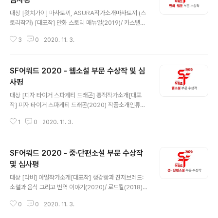
글 내용
F어워드 웹소설 부문 심사위원, 제4회 한국과학문학상 심
대상 [왓치가이] 마사토끼, ASURA작가소개마사토끼 (스
사위원을 역임했다. 장편소설 부문 심사위원장 이유미 스
토리작가) [대표작] 만화 스토리 매뉴얼(2019)/ 카스텔라
스로를 이과생이라고 믿으며 어린 시절을 보냈다. ‘나는 아
레시피(2017)/ 커피우유신화(2010) [수상] 2009년 제8
직 개화하지 않은 이과 체질이다’는 자기최면의 힘으로 카
3
0
2020. 11. 3.
회 독자만화대상 단편상/ 2008년 제7회독자만화대상 온
이스트에 진학..
라인만화상ASURA (그림작가) [대표작] 탐정메모리즈(2
017)/ 내 집사는 비정규직(2015) 작품소개시간의 왜곡을
SF어워드 2020 - 웹소설 부문 수상작 및 심
감지할 수 있는 소년 성운협은 시간을 멈출 수 있는 소녀 정
은하와의 만남으로 인해 시간능력의 본질과 그 능력의 소
사평
글 내용
유자들의 존재에 대해 파고들게 된다. 그러던 중 시간능력
대상 [피자 타이거 스파게티 드래곤] 흉적작가소개[대표
이 십수년 전에 일어난 어떤 사건과 깊숙이 연결되어 있다
작] 피자 타이거 스파게티 드래곤(2020) 작품소개인류는
는 사실을 알게 되는데... 우수상 [3cm 헌터] 돌연변이 (원
지구를 벗어나 은하계로 퍼져나가며 인류 연방을 결성했
작 제이로빈)작가소개[대표작] 3cm헌터(2020) 작품소
1
0
2020. 11. 3.
다. 주인공 빈우는 자신을 클론으로 알고 있으며 동료 클론
개어느..
들과 함께 개척행성의 폭동을 진압하기 위해 출동한다. 하
지만 인간을 공격할 수 없는 클론들은 알 수 없는 이유로 개
SF어워드 2020 - 중·단편소설 부문 수상작
척민들을 공격하게 되고, 사건 후 빈우는 자신의 정체가 인
간, 그것도 인류 연방군의 정보국 장교임을 알게 된다. 그리
및 심사평
글 내용
고 이 일에서부터 시작해 그는 인류의 미래가 걸린 대사건
대상 [라비] 아밀작가소개[대표작] 생강빵과 진저브레드:
의 소용돌이 속으로 말려 들어가게 되는데. 우수상 [거대
소설과 음식 그리고 번역 이야기(2020)/ 로드킬(2018)
인공지능 키우기] FromZ작가소개[대표작] 괴수세계의 용
[수상] 2018년 SF 어워드 중단편소설부문 우수상/ 2008
병(2020)/ 거대 인공지능 키우기(2020)/ 내 아이들이 우
0
0
2020. 11. 3.
년 고대 문화상/ 2002년 제10회 대산 청소년문학상 동상
주에 들끓는다(2020) ..
작품소개열대 지역의 한 소수 민족 사회를 배경으로, 주술