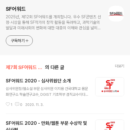
SF어워드
2025년, 제12회 SF어워드를 개최합니다. 우수 SF콘텐츠 선
정·시상을 통해 SF작가의 창작 활동을 독려하고, 과학기술의
발달과 미래사회의 변화에 대한 대중의 이해와 관심을 넓히기
위한 국내 최대 규모의 SF어워드가 2014년 부터 이어져 올해
로 12회를 맞이하였습니다.
구독하기
더보기
제7회 SF어워드 (2020)
의 다른 글
SF어워드 2020 - 심사위원단 소개
글 내용
심사위원장/웹소설 부문 심사위원 이지용 건국대학교 몸문
화연구소 학술연구교수, DGIST 기초학부 겸직교수이다.
로 박사(문학박사)를 받았다. 한국 SF를 대상으로 한 연구
1
0
2020. 11. 3.
와 비평 활동을 하고 있고, 대학에서 SF와 장르문학, 콘텐
츠 관련 강의를 하고 있다. 한국SF협회 학술분야 상임이사,
장르문학비평팀 텍스트릿 SF 비평 담당, 대안인문학 공동
SF어워드 2020 - 만화/웹툰 부문 수상작 및
체 인문학협동조합 조합원. 저서로 , , , 등이 있다. 2017년,
2018년 SF어워드 중·단편소설 부문 심사위원, 2019년 S
심사평