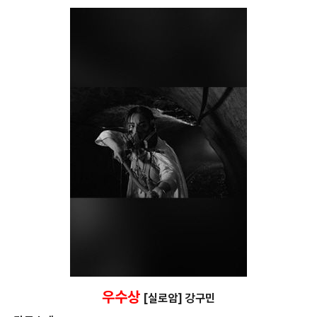
우수상
[실로암] 강구민