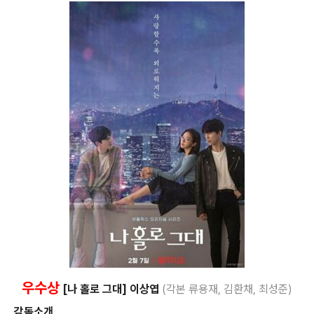
우수상
[나 홀로 그대] 이상엽
(각본 류
용재, 김환채, 최성준)
감독소개