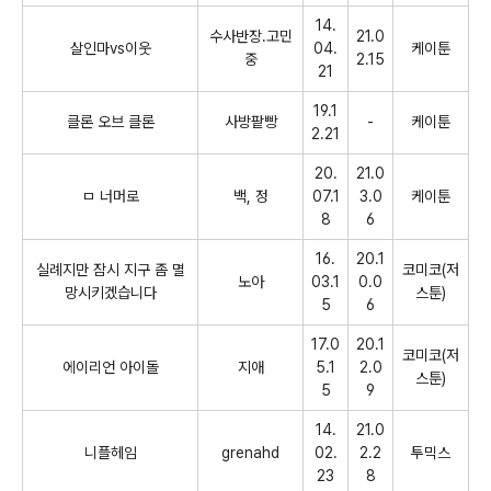
14.
수사반장
.
고민
21.0
살인마
vs
이웃
04.
케이툰
중
2.15
21
19.1
클론 오브 클론
사방팥빵
-
케이툰
2.21
20.
21.0
ㅁ
너머로
백
,
정
07.1
3.0
케이툰
8
6
16.
20.1
실례지만 잠시 지구 좀 멸
코미코
(
저
노아
03.1
0.0
망시키겠습니다
스툰
)
5
6
17.0
20.1
코미코
(
저
에이리언 아이돌
지애
5.1
2.0
스툰
)
5
9
14.
21.0
니플헤임
grenahd
02.
2.2
투믹스
23
8