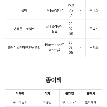
19.0
은하
그리폰
/
알타리
7.2
-
투믹스
7
20.
스타클라우드
,
맨해튼 프로젝트
02.
-
투믹스
판슈
05
20.
Bluemoon/T
블러디발렌타인
:
인류종말
03.
-
투믹스
wenty4
05
종이책
작품명
작가
출간일
출판사
퓨러파잉
F
최성민
20.08.24
만화세계