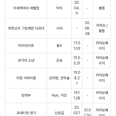
20.
이세계에서 레벨업
덕덕
04.
-
봄툰
11
20.
카카오 /
회장님의 그림체만 다르다
시아
-
08.
봄툰
08
17.0
카카오페
터치라이프
용
4
-
1.03
이지
19.0
카카오페
양극의 소년
은송
-
3.31
이지
19.0
카카오페
리턴 서바이벌
김무현
,
연우솔
8.2
-
이지
1
19.1
카카오페
랑데부
Hun,
지민
-
1.28
이지
20.
21.0
카카오페
코네티컷 영기
신유길
02.1
1.20
이지