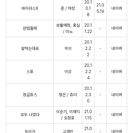
20.1
21.0
바이러스
X
준
/
하랑
0.1
네이버
5.16
8
성불예정
,
홍실
20.1
만렙돌파
-
네이버
/
미노
1.22
20.1
말하는대로
무브
2.2
-
네이버
2
20.1
스포
이강
2.2
-
네이버
4
20.1
정글쥬스
형은
/
쥬더
2.3
-
네이버
0
이순기
,
이재익
21.0
모두 너였다
-
네이버
/
오정호
1.15
21.0
트리거
고경빈
-
네이버