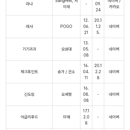
SangFeel,
서
네이버
/
라나
-
09.
이레
카카오
24
12.
20.1
레사
POGO
06.
1.2
네이버
21
5.
13.
기기괴괴
오성대
05.
-
네이버
08
16.
20.1
체크포인트
송가
/
은소
04.
2.2
네이버
11
8
16.
신도림
오세형
08.
-
네이버
08
17.1
어글리후드
미애
2.0
-
네이버
8