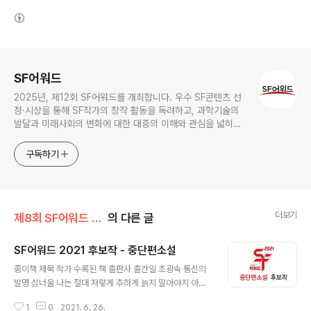
(새창열림)
로그 정보
SF어워드
2025년, 제12회 SF어워드를 개최합니다. 우수 SF콘텐츠 선
정·시상을 통해 SF작가의 창작 활동을 독려하고, 과학기술의
발달과 미래사회의 변화에 대한 대중의 이해와 관심을 넓히기
위한 국내 최대 규모의 SF어워드가 2014년 부터 이어져 올해
로 12회를 맞이하였습니다.
구독하기
더보기
제8회 SF어워드 (2021)
의 다른 글
SF어워드 2021 후보작 - 중단편소설
글 내용
종이책 제목 작가 수록된 책 출판사 출간일 초광속 통신의
발명 심너울 나는 절대 저렇게 추하게 늙지 말아야지 아작
20.06.01 SF 클럽의 우리 부회장님 " " " " 나는 절대 저
1
0
2021. 6. 26.
렇게 추하게 늙지 말아야지 " " " " 한 터럭만이라도 " " " "