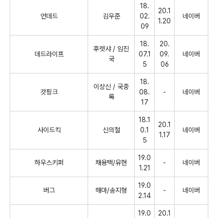
18.
20.1
언데드
김우준
02.
네이버
1.20
09
18.
20.
후렛샤
/
임진
데드라이프
07.1
09.
네이버
국
5
06
18.
이상신
/
국중
갓핑크
08.
-
네이버
록
17
18.1
20.1
사이드킥
신의철
0.1
네이버
1.17
5
19.0
하우스키퍼
채용택
/
유현
-
네이버
1.21
19.0
버그
해마
/
송지형
-
네이버
2.14
19.0
20.1