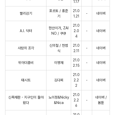
1.17
포르토
/
홍준
21.0
빨리감기
-
네이버
기
1.21
21.0
한산이가
, ZAI
A.I.
닥터
2.0
-
네이버
NO /
쿠큐
4
신의철
/
천범
21.0
사람의 조각
-
네이버
식
2.11
21.0
위아더좀비
이명재
-
네이버
2.15
21.0
태시트
김다찌
2.2
-
네이버
2
21.0
신족재판
-
지구인이 돌아
노이정
&Nicky
네이버
/
2.2
-
왔다
&Nica
봄툰
6
21.0