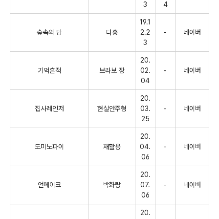
3
4
19.1
숲속의 담
다홍
2.2
-
네이버
3
20.
기억흔적
브라보 장
02.
-
네이버
04
20.
집사레인저
현실안주형
03.
-
네이버
25
20.
도미노파이
재활용
04.
-
네이버
06
20.
언메이크
박화랑
07.
-
네이버
06
20.