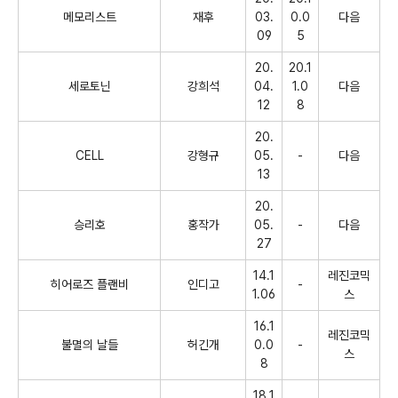
메모리스트
재후
03.
0.0
다음
09
5
20.
20.1
세로토닌
강희석
04.
1.0
다음
12
8
20.
CELL
강형규
05.
-
다음
13
20.
승리호
홍작가
05.
-
다음
27
14.1
레진코믹
히어로즈 플랜비
인디고
-
1.06
스
16.1
레진코믹
불멸의 날들
허긴개
0.0
-
스
8
18.1