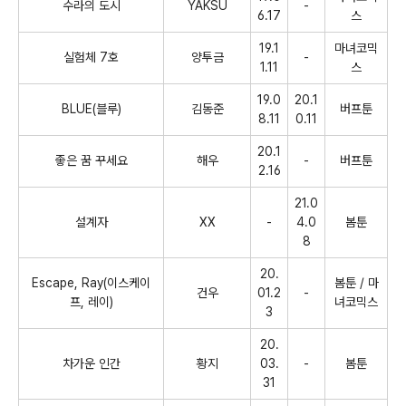
수라의 도시
YAKSU
-
6.17
스
19.1
마녀코믹
실험체
7
호
양투금
-
1.11
스
19.0
20.1
BLUE(
블루
)
김동준
버프툰
8.11
0.11
20.1
좋은 꿈 꾸세요
해우
-
버프툰
2.16
21.0
설계자
XX
-
4.0
봄툰
8
20.
Escape, Ray(
이스케이
봄툰
/ 마
건우
01.2
-
프
,
레이
)
녀코믹스
3
20.
차가운 인간
황지
03.
-
봄툰
31