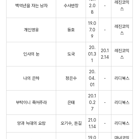
레진코믹
백억년을 자는 남자
수사반장
2.0
-
스
8
19.0
레진코믹
개인영웅
동호
7.0
-
스
9
20.
20.1
레진코믹
인사의 눈
도국
01.3
2.14
스
1
20.
나의 은하
정은수
04.
-
리디북스
01
20.1
부탁이니 죽어주라
은태
0.2
-
리디북스
7
21.0
양과 늑대의 요람
오기수
,
돈길
-
리디북스
1.14
19.0
마녀코믹