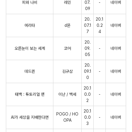
피와 나비
레민
07.
-
네이버
09
20.
20.1
에리타
d
몬
07.1
0.2
네이버
7
4
20.
오른눈이 보는 세계
코어
09.
-
네이버
05
20.
데드퀸
김규삼
09.1
-
네이버
0
20.1
태백
:
튜토리얼 맨
이난
/
백세
0.0
-
네이버
2
20.1
POGO / HO
AI
가 세상을 지배한다면
0.0
-
네이버
OPA
3