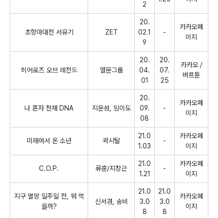
2
20.
카카오페
초항마대전 서유기
ZET
02.1
-
이지
9
20.
20.
카카오 /
히어로즈 오브 레전드
열문그룹
04.
07.
버프툰
01
25
20.
카카오페
나 혼자 천재
DNA
지운성
,
임이도
09.
-
이지
08
21.0
카카오페
미래에서 온 소년
곽시탈
-
1.03
이지
21.0
카카오페
C.O.P.
류훈
/
지창근
-
1.21
이지
21.0
21.0
지구 멸망 일주일 전
,
뭐 먹
카카오페
신서경
,
송비
3.0
3.0
을까
?
이지
8
8