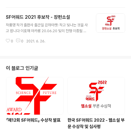
거인의 노래 " " " " 시간 위에 붙박인 그대에게 " " " " 연고,
늦게라도 만납시다 황모과 밤의 얼굴들 허블 20.06.10 당
SF어워드 2021 후보작 - 장편소설
신의 기억은 유령 " " " " 탱크맨 " " " " 니시와세다역 B층 "
글 내용
" " " 투명 러너 " " " " 스노우 정용준 시티 픽션 한겨레출판
작품명 작가 출판사 출간일 은하마켓: 작고 빛나는 것을 사
20.06.30 고요한 미래 임현 " " " 무한의 섬 정지돈 " " "
고 팝니다 이호재 마카롱 20.06.20 빛의 전쟁 이종필 비
캐빈 방정식 김초엽 " " " 대리자들 심너울 대스타 안전가옥
채 20.06.29 제9행성 1, 2 Daniel Lee 처음북스 20.0
20.07.01 x Cred/t 이경희..
0
0
2021. 6. 26.
7.10 그들이 세상을 지배할 때 정명섭, 산호(그림) 들녘 2
0.07.15 내일은 초인간 1, 2 김중혁 자이언트북스 20.07.1
7 포스트맨 1:수살우체국 고타래 그래비티북스 20.07.22
모두 고양이를 봤다 전윤호 그래비티북스 20.08.12 천 개
의 파랑 천선란 허블 20.08.19 엉망진창 우주선을 타고 김
이 블로그 인기글
이환 블랙홀 20.08.20 파멸로부터의 생존자들 이시형 그
래비티북스 20.09.22 화성탈출 1, 2 제레미 오 고즈넉이
엔티 20.10.15 스노볼 박소영 창비 20.10.23 버려진 우
주선의 시간 이..
「제12회 SF어워드」 수상작 발표
한국 SF어워드 2022 - 웹소설 부
문 수상작 및 심사평