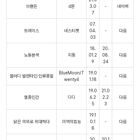
브랜든
d
몬
3.0
-
네이버
7
07.
트레이스
네스티켓
04.
-
다음
03
18.
20.
노동본색
지뚱
01.2
08.
다음
9
24
BlueMoon/T
19.0
블러디 발렌타인
:
인류종말
-
다음
wenty4
1.18
19.0
21.0
멸종인간
디디
6.2
2.2
다음
5
3
19.1
닭은 의외로 위대하다
미역의효능
0.1
-
다음
8
20.
20.1