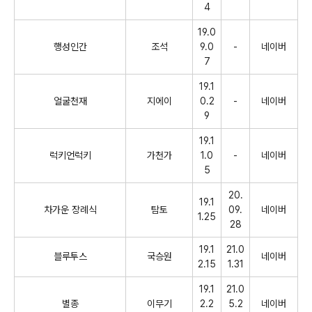
4
19.0
행성인간
조석
9.0
-
네이버
7
19.1
얼굴천재
지에이
0.2
-
네이버
9
19.1
럭키언럭키
가천가
1.0
-
네이버
5
20.
19.1
차가운 장례식
탐토
09.
네이버
1.25
28
19.1
21.0
블루투스
국승원
네이버
2.15
1.31
19.1
21.0
별종
이무기
2.2
5.2
네이버