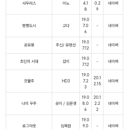
사우러스
이노
4.1
0.2
네이버
8
9
19.0
평행도시
고다
7.0
-
네이버
6
19.0
공유몽
주신
/
유령선
-
네이버
7.12
19.0
초인의 시대
섭이
-
네이버
7.12
19.0
20.1
갓물주
HD3
7.2
네이버
2.15
3
19.0
20.1
나의 우주
공이
/
김문경
8.0
2.2
네이버
6
2
19.0
로그아웃
임목원
9.0
-
네이버