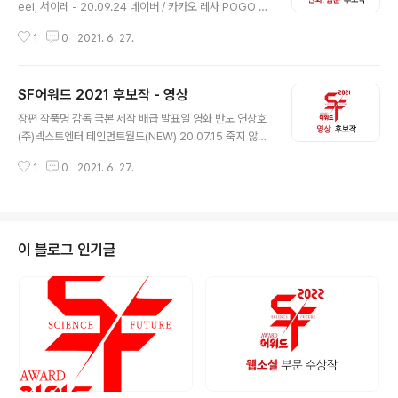
20.06.30 고요한 미래 임현 " " " 무한의 섬 정지돈 " " "
eel, 서이레 - 20.09.24 네이버 / 카카오 레사 POGO 1
캐빈 방정식 김초엽 " " " 대리자들 심너울 대스타 안전가옥
2.06.21 20.11.25. 네이버 기기괴괴 오성대 13.05.08 -
20.07.01 x Cred/t 이경희..
1
0
2021. 6. 27.
네이버 체크포인트 송가 / 은소 16.04.11 20.12.28 네이
버 신도림 오세형 16.08.08 - 네이버 어글리후드 미애 17.
12.08 - 네이버 언데드 김우준 18.02.09 20.11.20 네이
SF어워드 2021 후보작 - 영상
버 데드라이프 후렛샤 / 임진국 18.07.15 20.09.06 네이
글 내용
버 갓핑크 이상신 / 국중록 18.08.17 - 네이버 사이드킥 신
장편 작품명 감독 극본 제작 배급 발표일 영화 반도 연상호
의철 18.10.15 20.11.17 네이버 하우스키퍼 채용택/유현 1
(주)넥스트엔터 테인먼트월드(NEW) 20.07.15 죽지 않는
9.01.21 - 네이버 버그 해마/송지형 19.02.14 - 네이버 사
인간들의 밤 신정원 TCO(주)더콘텐츠온 20.09.29 피원
우러스 이노 19.04.18 ..
1
0
2021. 6. 27.
에이치(P1H): 새로운세계의시작 창 창, 허아름 (주)FNC스
토리, (주)창픽쳐스 롯데엔터테인먼트 20.10.08 이 안에
외계인이 있다 최은종 박세현 와이제이콘텐츠그룹, 조아필
름,파랑필름 스톰픽쳐스코리아, 와이드릴리즈 21.02.03
승리호 조성희 조성희, 모칸 영화사 비단길 넷플릭스 21.0
이 블로그 인기글
2.05 서복 이용주 이용주 STUDIO101, 티피에스컴퍼니,
CJ엔터테인먼트 CJ엔터테인먼트 21.04.15 드라마 보건
교사 안은영 이경미 이경미, 정세랑 오보이프로젝트 넷플
릭스 20.09.25 앨리스 백수찬 김규원,강철규, 김..