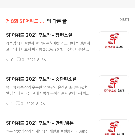
더보기
제8회 SF어워드 (2021)
의 다른 글
SF어워드 2021 후보작 - 장편소설
글 내용
작품명 작가 출판사 출간일 은하마켓: 작고 빛나는 것을 사
고 팝니다 이호재 마카롱 20.06.20 빛의 전쟁 이종필 비
채 20.06.29 제9행성 1, 2 Daniel Lee 처음북스 20.0
0
0
2021. 6. 26.
7.10 그들이 세상을 지배할 때 정명섭, 산호(그림) 들녘 2
0.07.15 내일은 초인간 1, 2 김중혁 자이언트북스 20.07.1
7 포스트맨 1:수살우체국 고타래 그래비티북스 20.07.22
SF어워드 2021 후보작 - 중단편소설
모두 고양이를 봤다 전윤호 그래비티북스 20.08.12 천 개
글 내용
의 파랑 천선란 허블 20.08.19 엉망진창 우주선을 타고 김
종이책 제목 작가 수록된 책 출판사 출간일 초광속 통신의
이환 블랙홀 20.08.20 파멸로부터의 생존자들 이시형 그
발명 심너울 나는 절대 저렇게 추하게 늙지 말아야지 아작
래비티북스 20.09.22 화성탈출 1, 2 제레미 오 고즈넉이
20.06.01 SF 클럽의 우리 부회장님 " " " " 나는 절대 저
엔티 20.10.15 스노볼 박소영 창비 20.10.23 버려진 우
1
0
2021. 6. 26.
렇게 추하게 늙지 말아야지 " " " " 한 터럭만이라도 " " " "
주선의 시간 이..
거인의 노래 " " " " 시간 위에 붙박인 그대에게 " " " " 연고,
늦게라도 만납시다 황모과 밤의 얼굴들 허블 20.06.10 당
SF어워드 2021 후보작 - 만화.웹툰
신의 기억은 유령 " " " " 탱크맨 " " " " 니시와세다역 B층 "
글 내용
" " " 투명 러너 " " " " 스노우 정용준 시티 픽션 한겨레출판
웹툰 작품명 작가 연재시작 연재완료 플랫폼 라나 SangF