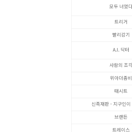
모두 너였
트리거
빨리감기
A.I.
닥터
사람의 조
위아더좀비
태시트
신족재판
-
지구인이 
브랜든
트레이스