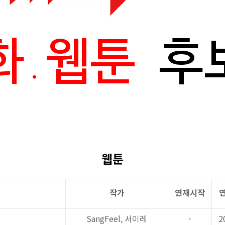
웹툰
작가
연재시작
SangFeel,
서이레
-
2