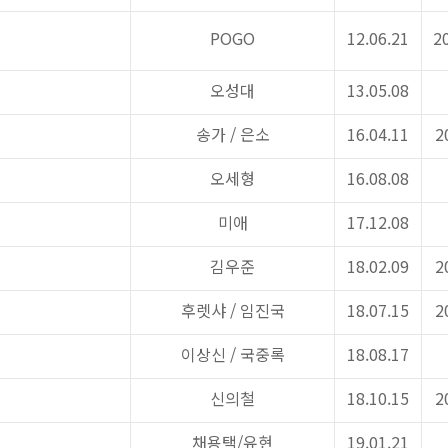
POGO
12.06.21
20
오성대
13.05.08
송가
/
은소
16.04.11
2
오세형
16.08.08
미애
17.12.08
김우준
18.02.09
2
후렛샤
/
임진국
18.07.15
2
이상신
/
국중록
18.08.17
신의철
18.10.15
2
채용택
/
유현
19.01.21