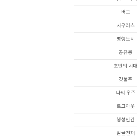
버그
사우러스
평행도시
공유몽
초인의 시
갓물주
나의 우주
로그아웃
행성인간
얼굴천재