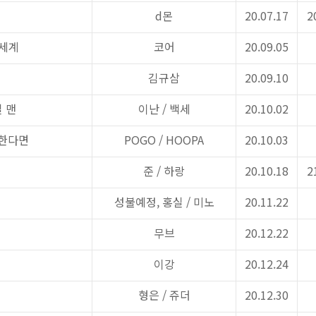
d
몬
20.07.17
2
 세계
코어
20.09.05
김규삼
20.09.10
 맨
이난
/
백세
20.10.02
배한다면
POGO / HOOPA
20.10.03
준
/
하랑
20.10.18
2
성불예정
,
홍실
/
미노
20.11.22
무브
20.12.22
이강
20.12.24
형은
/
쥬더
20.12.30