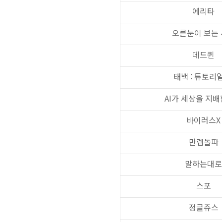
에리타
오른눈이 보는
데드퀸
태백
:
튜토리얼
AI
가 세상을 지
바이러스
X
만렙돌파
말하는대로
스포
정글쥬스