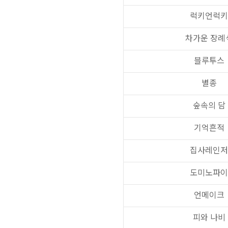
럭키언럭키
차가운 장례
블루투스
별종
숲속의 담
기억흔적
집사레인저
도미노파이
언메이크
피와 나비