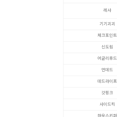
레사
기기괴괴
체크포인트
신도림
어글리후드
언데드
데드라이프
갓핑크
사이드킥
하우스키퍼