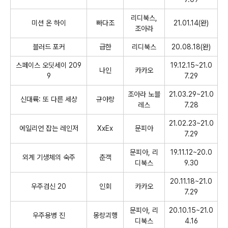
리디북스
,
미션 온 하이
빠다조
21.01.14(
완
)
조아라
블러드 포커
급한
리디북스
20.08.18(
완
)
스페이스 오딧세이
209
19.12.15~21.0
나인
카카오
9
7.29
조아라 노블
21.03.29~21.0
신대륙
:
또 다른 세상
규야랑
레스
7.28
21.02.23~21.0
에일리언 잡는 레인저
XxEx
문피아
7.29
문피아,
리
19.11.12~20.0
외계 기생체의 숙주
춘객
디북스
9.30
20.11.18~21.0
우주검신
20
인회
카카오
7.29
문피아
,
리
20.10.15~21.0
우주용병 진
몽랑괴행
디북스
4.16