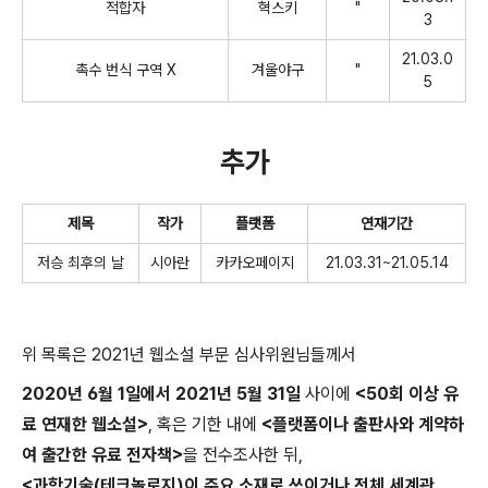
적합자
혁스키
"
3
21.03.0
촉수 번식 구역
X
겨울야구
"
5
추가
제목
작가
플랫폼
연재기간
저승 최후의 날
시아란
카카오페이지
21.03.31~21.05.14
위 목록은 2021년 웹소설 부문 심사위원님들께서
2020년 6월 1일에서 2021년 5월 31일
사이에
<50회 이상 유
료 연재한 웹소설>
, 혹은 기한 내에
<플랫폼이나 출판사와 계약하
여 출간한 유료 전자책>
을 전수조사한 뒤,
<과학기술(테크놀로지)이 주요 소재로 쓰이거나 전체 세계관