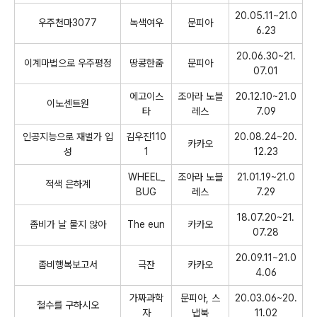
20.05.11~21.0
우주천마
3077
녹색여우
문피아
6.23
20.06.30~21.
이계마법으로 우주평정
땅콩한줌
문피아
07.01
에고이스
조아라 노블
20.12.10~21.0
이노센트원
타
레스
7.09
인공지능으로 재벌가 입
김우진
110
20.08.24~20.
카카오
성
1
12.23
WHEEL_
조아라 노블
21.01.19~21.0
적색 은하계
BUG
레스
7.29
18.07.20~21.
좀비가 날 물지 않아
The eun
카카오
07.28
20.09.11~21.0
좀비행복보고서
극잔
카카오
4.06
가짜과학
문피아
,
스
20.03.06~20.
철수를 구하시오
자
냅북
11.02