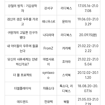
강철의 법칙
:
기갑공학
17.05.16~21.0
강서구
리디북스
자
7.08
검신의 검은 우주를 가르
19.06.03~21.0
레니우스
K
문피아
고
3.29
구원자의 고달픈 친구가
나다라마
리디북스
20.09.15(
완
)
됐다
내 아이들이 우주에 들끓
21.02.22~21.0
FromZ
카카페
는다
2.22
당신의 사후세계는 안녕
마법사로
21.02.22~21.0
조아라
하신가요
?
이
5.04
syntaxo
20.12.02~20.1
더 몰 프로젝트
스낵북
o
1.20
톡소다
,
리
18.08.20~20.
더블플레이어
자몽소다
디북스
07.16
21.05.03-21.0
데드엔드
전유택
북팔
7.29