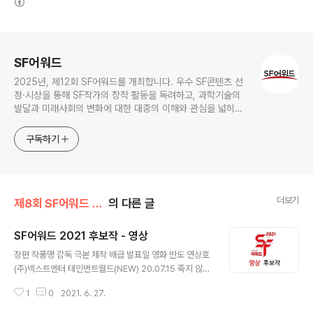
로그 정보
SF어워드
2025년, 제12회 SF어워드를 개최합니다. 우수 SF콘텐츠 선
정·시상을 통해 SF작가의 창작 활동을 독려하고, 과학기술의
발달과 미래사회의 변화에 대한 대중의 이해와 관심을 넓히기
위한 국내 최대 규모의 SF어워드가 2014년 부터 이어져 올해
로 12회를 맞이하였습니다.
구독하기
더보기
제8회 SF어워드 (2021)
의 다른 글
SF어워드 2021 후보작 - 영상
글 내용
장편 작품명 감독 극본 제작 배급 발표일 영화 반도 연상호
(주)넥스트엔터 테인먼트월드(NEW) 20.07.15 죽지 않는
인간들의 밤 신정원 TCO(주)더콘텐츠온 20.09.29 피원
1
0
2021. 6. 27.
에이치(P1H): 새로운세계의시작 창 창, 허아름 (주)FNC스
토리, (주)창픽쳐스 롯데엔터테인먼트 20.10.08 이 안에