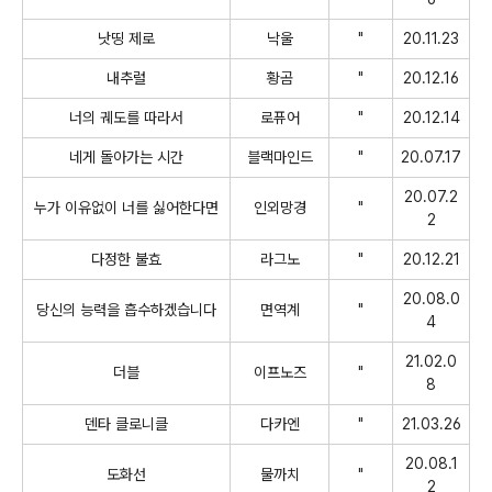
낫띵 제로
낙울
"
20.11.23
내추럴
황곰
"
20.12.16
너의 궤도를 따라서
로퓨어
"
20.12.14
네게 돌아가는 시간
블랙마인드
"
20.07.17
20.07.2
누가 이유없이 너를 싫어한다면
인외망경
"
2
다정한 불효
라그노
"
20.12.21
20.08.0
당신의 능력을 흡수하겠습니다
면역계
"
4
21.02.0
더블
이프노즈
"
8
덴타 클로니클
다카엔
"
21.03.26
20.08.1
도화선
물까치
"
2