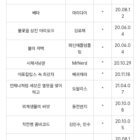
20.08.1
베타
마리다이
"
2
20.06.0
불꽃을 삼킨 아리오크
김로제
"
4
파인애플덤플
20.06.0
불의 저택
"
링
4
시체사냥꾼
MrNerd
"
20.10.29
아포칼립스 속 최강자
베르헤라
"
20.11.18
언제나처럼 세상은 멸망을 맞이
21.04.0
도발리스
"
하고
7
20.10.0
외계생물의 씨앗
동전반지
"
8
20.10.0
작전명 좀비코드
김민수
,
민수
"
5
20.08.1