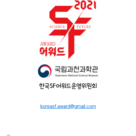
koreasf.award@gmail.com
(새창열림)