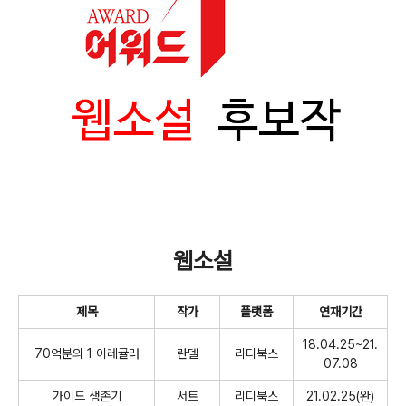
웹소설
제목
작가
플랫폼
연재기간
18.04.25~21.
70
억분의
1
이레귤러
란델
리디북스
07.08
가이드 생존기
서트
리디북스
21.02.25(
완
)