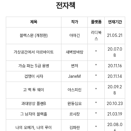
전자책
제목
작가
플랫폼
연재기간
리디북
블랙스완
(
개정판
)
아마긴
21.05.21
스
20.07.0
가상공간에서 아르바이트
새벽밤바람
"
8
가슴 파는
S
급 용병
변저
"
20.11.16
겁쟁이 사자
JaneM
"
20.11.14
20.09.2
고 백 투 웨이
아스피린
"
8
과대망상 플랜
B
완동십오
"
20.10.23
그 남자의 블랙홀
르사장
"
21.03.19
20.08.0
나의 오메가
,
나의 루이
김파란
"
6