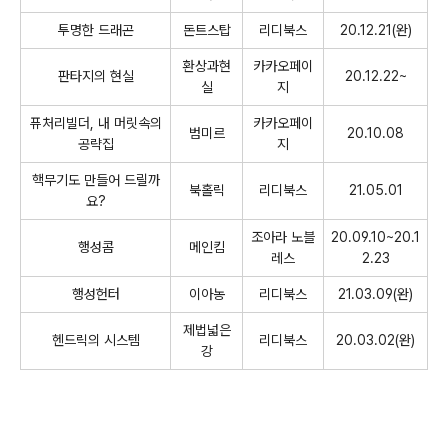
투명한 드래곤
돈트스탑
리디북스
20.12.21(
완
)
환상과현
카카오페이
판타지의 현실
20.12.22~
실
지
퓨처리빌더
,
내 머릿속의
카카오페이
범미르
20.10.08
공략집
지
핵무기도 만들어 드릴까
북홀릭
리디북스
21.05.01
요
?
조아라 노블
20.09.10~20.1
행성콤
메인킴
레스
2.23
행성헌터
이아농
리디북스
21.03.09(
완
)
제법넓은
헨드릭의 시스템
리디북스
20.03.02(
완
)
강