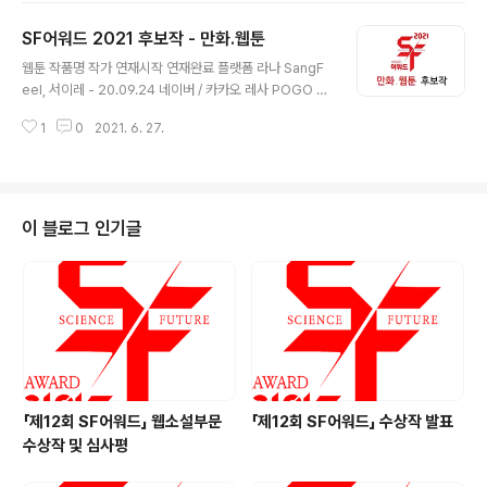
외계인이 있다 최은종 박세현 와이제이콘텐츠그룹, 조아필
SF어워드 2021 후보작 - 만화.웹툰
름,파랑필름 스톰픽쳐스코리아, 와이드릴리즈 21.02.03
글 내용
승리호 조성희 조성희, 모칸 영화사 비단길 넷플릭스 21.0
웹툰 작품명 작가 연재시작 연재완료 플랫폼 라나 SangF
2.05 서복 이용주 이용주 STUDIO101, 티피에스컴퍼니,
eel, 서이레 - 20.09.24 네이버 / 카카오 레사 POGO 1
CJ엔터테인먼트 CJ엔터테인먼트 21.04.15 드라마 보건
2.06.21 20.11.25. 네이버 기기괴괴 오성대 13.05.08 -
교사 안은영 이경미 이경미, 정세랑 오보이프로젝트 넷플
1
0
2021. 6. 27.
네이버 체크포인트 송가 / 은소 16.04.11 20.12.28 네이
릭스 20.09.25 앨리스 백수찬 김규원,강철규, 김..
버 신도림 오세형 16.08.08 - 네이버 어글리후드 미애 17.
12.08 - 네이버 언데드 김우준 18.02.09 20.11.20 네이
버 데드라이프 후렛샤 / 임진국 18.07.15 20.09.06 네이
버 갓핑크 이상신 / 국중록 18.08.17 - 네이버 사이드킥 신
이 블로그 인기글
의철 18.10.15 20.11.17 네이버 하우스키퍼 채용택/유현 1
9.01.21 - 네이버 버그 해마/송지형 19.02.14 - 네이버 사
우러스 이노 19.04.18 ..
「제12회 SF어워드」 웹소설부문
「제12회 SF어워드」 수상작 발표
수상작 및 심사평