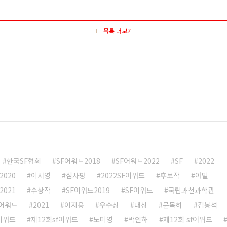
이버 TV 2017.7.24~ 2017.7.29 낙진 권혁준 ..
목록 더보기
한국SF협회
SF어워드2018
SF어워드2022
SF
2022
2020
이서영
심사평
2022SF어워드
후보작
아밀
2021
수상작
SF어워드2019
SF어워드
국립과천과학관
F어워드
2021
이지용
우수상
대상
문목하
김봉석
F어워드
제12회sf어워드
노미영
박인하
제12회 sf어워드