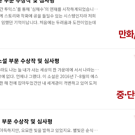
웹툰 부문 수상작 및 심사평
월간 투믹스’를 통해 ‘심해수’의 연재를 시작하게되었습니다.
게 스토리와 작화에 공을 들일수 있는 시스템인지라 저희
에 임했던 기억이납니다. 처음에는 두려움과 도전이었는데
어워드의 최종심사출품작으로 선정되었다는 소식을 듣게되니
는 것 같습니다. ‘심해수’는 운석 충돌 이후 해수면이 높
으로 하고있습니다. 먼 미래 수몰된 지구에서 심해수와 싸
매의 모습을 그리고 있습니다. 척박한 환경이지만 그래도 인
를 하고싶었습니다. 저희가 상상한 이 가상의 ..
편소설 부문 수상작 및 심사평
라도 나는 늘 내가 사는 세상의 한 가운데에 서서 나라는
 없다. 언제나 그랬다. 이 소설은 2016년 7~8월의 예스
 한 해 전에 잡아두었건만 내 세계관이 격변하고 있어 도저
다. 나는 거의 다 쓴 소설을 처음부터 다시 썼고, 절대적으
절대적인 몰이해성을 가진 인격에 이입하는 것으로 이해하고
라는 형식으로 박제하고자 했으니, 이 사실을 또한 여기에
람들이 스포일러를 지켜주려는 것과 별개로, 이 소설은 아
히는 것 같다. 쉬운 트..
설 부문 수상작 및 심사평
 아득하지만, 오묘한 빛을 발하고 있었지요. 별빛은 순식간