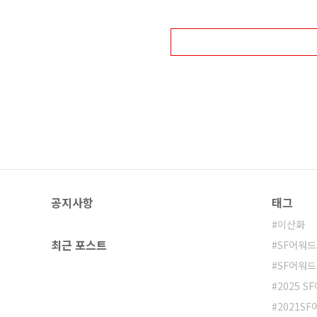
원 인디포럼 아이엠 황경성 브릿지 ENT 네
공지사항
태그
이산화
최근 포스트
SF어워드
SF어워드
2025 S
2021S