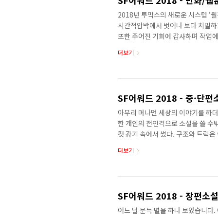
SF어워드 2018 - 만화/
2018년 투믹스의 새로운 시스템 ‘
시간적압박에서 벗어나 보다 치밀하
또한 주어진 기회에 감사하며 작업
1년여의 시간이 지나 이렇게 sf
더보기
두려움은 용기로 도전은 보람으로 바뀌
아지면서 육지가 사라진 미래를 배경
우며 생존해 나가는 보타와 리타 남
간다움을 놓치지않는 사람들의 이야기
SF어워드 2018 - 중·단
아무리 머나먼 세상의 이야기를 하더
한 개인의 전인격으로 소설을 쓸 수밖에
컷 광기 속에서 썼다. 구조와 트릭은
히 소설을 그대로 마무리지을 수 없었
더보기
로 이해할 수 없는 비합리를 더욱 
자 했다. 나는 당시의 광기를 소설이
기록하여 다시 남긴다. 단지 많은 사
무리 열심히 스포일러를 해도 트릭이 먹
SF어워드 2018 - 장편소
어느 날 문득 별을 하나 보았습니다.