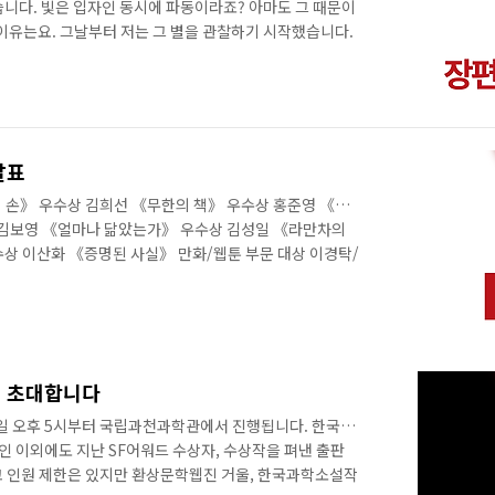
습니다. 빛은 입자인 동시에 파동이라죠? 아마도 그 때문이
 이유는요. 그날부터 저는 그 별을 관찰하기 시작했습니다.
온 빛의 스펙트럼 속에는 숱한 우여곡절이 스며 있었습니
지 않을 수 없었지요. 저는 그 별에 이라는 이름을 붙여주
자가 아니라 ‘발견’하는 자일지도 모릅니다. 을 쓰는 내내
무수히 많은 별처럼 무수히 많은 이야기가 존재하고 작가는
것이 아닐까 하고요. 어쩌면 제가..
발표
 손》 우수상 김희선 《무한의 책》 우수상 홍준영 《이
 김보영 《얼마나 닮았는가》 우수상 김성일 《라만차의
상 이산화 《증명된 사실》 만화/웹툰 부문 대상 이경탁/
종환 《에이디》 우수상 문지현 《꿈의 기업》 영상 부문
Job Training》 우수상 권혁준 《낙진》 우수상 봉준호
은 다음 링크에서 확인하세요. [SF어워드 2018] - SF
및 심사평 [SF어워드 2018] - SF어워드 2018 - 중·단편
2018] ..
식에 초대합니다
30일 오후 5시부터 국립과천과학관에서 진행됩니다. 한국SF
 이외에도 지난 SF어워드 수상자, 수상작을 펴낸 출판
리고 인원 제한은 있지만 환상문학웹진 거울, 한국과학소설작