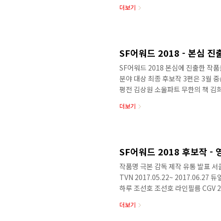
가연대, 한국SF협회 정회원을 초대
더보기
koreasf.award@gmail.c
서 SF어워드 대상이 발표됩니다. 
상식에서는 다과와 음료수를 제공할
공개됩니다. ※ SF어워드 시상식 상세
SF어워드 2018 - 본심 진
SF어워드 2018 본심에 진출한 작
분야 대상 최종 후보작 3편은 3월 
평전 김상원 소울파트 무한의 책 김
성 홍준영 멘토프레스 에셔의 손 김백
더보기
황금가지 중·단편소설 작품명 작가 
수 있을까 곽재식 그래비티북스 행
에겐 시간이 있으니까 라만차의 기사
편모음집 원통 안의 소녀 김초엽 이음
SF어워드 2018 후보작 - 
작품명 극본 감독 제작 유통 발표 서클
TVN 2017.05.22~ 2017.06.27
하루 조선호 조선호 라인필름 CGV 20
먼트 넷플릭스 2017.06.29 염력 
더보기
이드 정철민 카라멜 이엔티 부천판타스
트럴파크 불온한 검은피 박준석 대