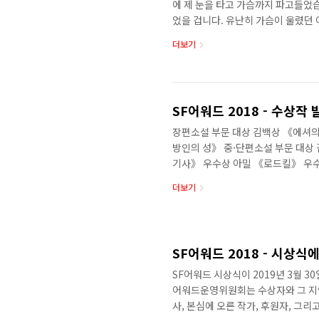
에 제 눈을 타고 가슴까지 파고들었
었을 겁니다. 유난히 가슴이 울렸던
아니나 다를까 우주를 가로질러 날아
더보기
다. 별빛이 속삭이는 이야기에 빠져들
었습니다. 작가는 이야기를 창조하는 
그런 생각이 들었습니다. 우주에는 
별을 발견하듯 이야기를 발견해 쓰는 
SF어워드 2018 - 수상작 
장편소설 부문 대상 김백상 《에셔의
방인의 성》 중·단편소설 부문 대상
기사》 우수상 아밀 《로드킬》 우수
노미영 《심해수》 대상 키티콘/김
더보기
대상 최수진 《오제이티: On the 
《옥자》 ※ 수상작에 대한 자세한 내용
어워드 2018 - 장편소설 부문 수상작 
소설 부문 수상작 및 심사평 [SF어워드 
SF어워드 2018 - 시상
SF어워드 시상식이 2019년 3월 
어워드운영위원회는 수상자와 그 지인
사, 본심에 오른 작가, 후원자, 그