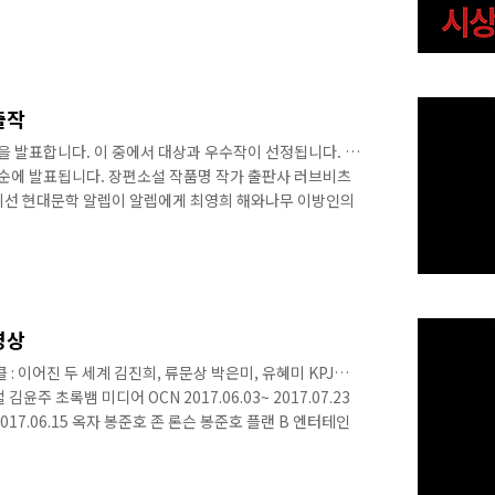
했습니다. 혹시 초대장을 못 받으신 분도
om로 연락주시고 오셔서 수상자를 축하해주세요! 시상식 현장에
수상자에게는 심사평과 함께 상장과 상패가 수여됩니다. 시
 예정입니다. 시상식 이후 수상작과 심사평이 온라인으로
 사항 - 장소 : 국립과천과학관 창조홀 - 일시..
출작
품을 발표합니다. 이 중에서 대상과 우수작이 선정됩니다. 각
중순에 발표됩니다. 장편소설 작품명 작가 출판사 러브비츠
희선 현대문학 알렙이 알렙에게 최영희 해와나무 이방인의
상 허블 저 이승의 선지자 김보영 아작 창백한 말 최민호
출판사/플랫폼 수록된 곳 어째서 고호관 크로스로드 만날
성대관람차 얼마나 닮았는가 김보영 한겨레출판 아직 우리
 김성일 브릿G 로드킬 아밀(김지현) 온우주 여성작가SF단
 과학잡지 에피 단발 리체르카 브릿G ..
영상
 : 이어진 두 세계 김진희, 류문상 박은미, 유혜미 KPJ
 듀얼 김윤주 초록뱀 미디어 OCN 2017.06.03~ 2017.07.23
17.06.15 옥자 봉준호 존 론슨 봉준호 플랜 B 엔터테인
연상호 연상호 넥스트 엔터테인먼트 2018.01.31 서바이벌 가
틱 영화제 2018.07.15 종말의 주행자 조현민 조현민 센
구단편영화제 로제타미션 최이다 인디포럼 물고기소년 정승