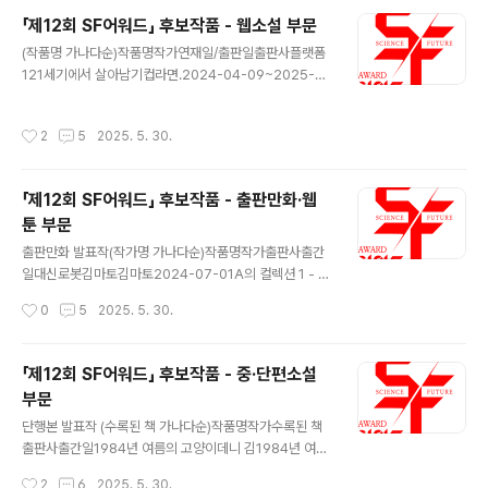
영길엄마이윤석필름다빈나쁜피송현범필름다빈당신의 기
「제12회 SF어워드」 후보작품 - 웹소설 부문
쁨장채원 마인드홀현승휘 매직대디서한솔포스트핀메
글 내용
모리장하원 바위가 되는 법김가현포스트핀별안간 가족
(작품명 가나다순)작품명작가연재일/출판일출판사플랫폼
정유재인디스토리보혜, 미안허정행 소용돌이장재우센트
121세기에서 살아남기컵라면.2024-04-09~2025-0
럴파크아마개똥인갤럭시신혜선포스트핀알로하류정석포
2-27문피아문피아1919재벌강림기이면지2023-10-2
스트핀여기는 외로움의 별인가요?박건필름다빈옥슈슈김
0~2024-06-17뿔문피아A.I.로 역대급 창업신화이하루
작성시간
2
5
2025. 5. 30.
보민센트럴파크인어이기백포스트핀자율주행이 너무해정
비2024.10.22~2025.04.15JC미디어네이버AI 경찰이
기연인디스토리체화홍승기센트럴파크파이널 씬차세환
닥터2024.12.03~2025.04.16KW북스카카페AI 나노
확장기김나영필름다빈 애니메이션 발표..
봇으로 농사를 딸깍따상2024-02-26~2025-02-19
「제12회 SF어워드」 후보작품 - 출판만화·웹
문피아문피아AI 천재 배우젤리핸드2023.12.12.~2024.
툰 부문
05.07에이시스미디어네이버AI 천재배우젤리핸드2023.
글 내용
12.12~2024.05.07에이시스미디어카카페EX급 재능으
출판만화 발표작(작가명 가나다순)작품명작가출판사출간
로 기계신(Deus ex machina)범미르2024-02-09~2
일대신로봇김마토김마토2024-07-01A의 컬렉션 1 - 지
025-01-02JC미디어문피아F급 헌터가 우주전함을 키
구편맥반부크크(bookk)2024-12-19슈뢰딩거의 고양
작성시간
0
5
2025. 5. 30.
움이..
희반-바지김영사2024-12-11하우스도르프 연결공간반-
바지김영사2024-12-04공각백영욱그린대로2024-11-
15찬란한 연방셋하나둘은둘셋하나부커2024-04-30토
「제12회 SF어워드」 후보작품 - 중·단편소설
마토, 나이프 그리고 입맞춤안그람문학동네2024-07-0
부문
2지옥-부활자1연상호, 최규석문학동네2024-10-21지
글 내용
옥-부활자2(완결)연상호, 최규석문학동네2024-10-21
단행본 발표작 (수록된 책 가나다순)작품명작가수록된 책
너머의 세계유린고블2024-09-20믿을 수 없는 영화관
출판사출간일1984년 여름의 고양이데니 김1984년 여름
황벼리한겨레출판2024-10-25 웹툰 발표작(작가명 가
의 고양이스토리2024년 12월기억 거래상데니 김1984
작성시간
2
6
2025. 5. 30.