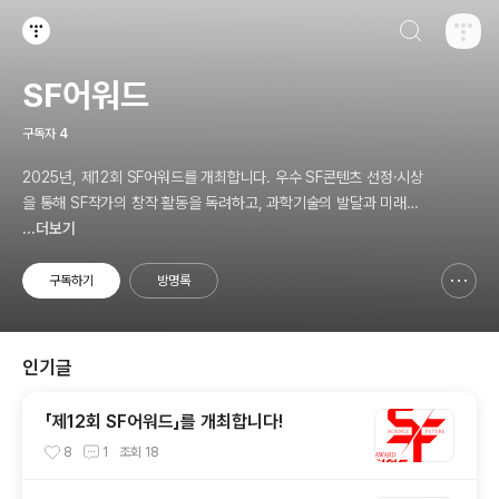
검색하기
티스토리
SF어워드
구독자
4
2025년, 제12회 SF어워드를 개최합니다. 우수 SF콘텐츠 선정·시상
을 통해 SF작가의 창작 활동을 독려하고, 과학기술의 발달과 미래사
회의 변화에 대한 대중의 이해와 관심을 넓히기 위한 국내 최대 규모
...더보기
의 SF어워드가 2014년 부터 이어져 올해로 12회를 맞이하였습니다.
구독하기
방명록
신고하기 레이어
열기
인기글
「제12회 SF어워드」를 개최합니다!
8
1
조회
18