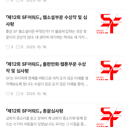
0
0
2025. 10. 18.
한 의견 재정립 등이 너무나도 즐겁습니다. 장편소설은 단
점점 빈곤해지는 아이디어, 끝없는 7~80년대 SF 걸작의
편소설과 무엇이 다를까요. 아주 쉬운 답에서..
속편이나 리메이크로 그나마 지탱하는 장르의 위기와도 연
관이 있을 것이다. 소설 부문이 어떻게든 새로운 아이디어
「제12회 SF어워드」 웹소설부문 수상작 및 심
와 서사를 찾아내고 있는 데 반해 영상 부문은 매해 비슷한
사평
현실과 부딪힌다. 장르를 가지고 놀 줄 아는 영상을 만나는
글 내용
게 점점 어려워진다. 올해는 그래도 두 편의 독립장편이 이
좋은 SF 웹소설이란 무엇인가? 이 물음에 답하는 것은 정
장르의 한국적 변용의 가능성을 보여주면서 심사의 고통을
말이지 간단치 않다. 내 생각에 여기에는 적어도 세 가지 이
상쇄시켰다. 장은호 단편 소설 를 원작으로 한 세입자는 만
유가 있다. 첫째, SF는 유난히 정의하기 어려운 장르다. SF
작성시간
3
0
2025. 10. 18.
장일치의 수작이다. 끝없이 주거비가 치솟는 서울에서 살
의 범위에 대해 나와 전혀 다른 기준을 가지고 있는 팬, 독
아간다는 것이 보통의 사람들에..
자, 특히 비평가를 만나는 것은 전혀 어려운 일이 아니다.
하물며 좋은 SF를 고르는 기준? 말할 것도 없다. 둘째, 웹
「제12회 SF어워드」 출판만화·웹툰부문 수상
소설의 유난한 장르적 식욕 때문이다. 웹소설은 판타지, S
작 및 심사평
F, 미스터리, 로맨스, 나아가 포르노그래피에 이르기까지
글 내용
무수한 장르를 집어삼키고 제멋대로 가공하는 데 아주 적
SF는 우리에게 현재를 바탕으로 아직 오지 않은 미래를 생
극적이다. 이러한 상황 속에서는, 이 작품이 좋은 SF인지
각해보도록 합니다. 수없이 많은 오지 않은 미래들 중에, 우
아니면 단순히 SF의 요소를 차용한 작품인지 분간하는 것
리가 닿을 미래를 생각하는 건 어쩌면 ‘큰 이야기’에 우리를
작성시간
0
0
2025. 10. 18.
이 어렵다. 셋째, 좋은 SF를 고르는 기준과 좋은 웹소설을
가둬버리는지도 모릅니다. 바쁘다는 핑계로 잊어버린 것,
고르는 ..
어렵다는 이유로 놓아버린 것, 그리고 지루하다는 변명으
로 치워버린 것들이 우리에게 어떤 의미인지를 되새겨보는
「제12회 SF어워드」 총괄심사평
작업이기도 합니다. 올해, 2025년은 ‘픽션은 현실을 이기
글 내용
교회의 종소리를 듣고 잠에서 깨 교회의 종소리와 함께 잠
기 어렵다’는 오래된 명제를 우리의 삶으로 체험해본 시기
드는 시기의 사람들이 있었습니다. 우리는 그 시절을 중세
였다고 생각합니다. 우리는 현실이 무엇인지 이해하기 위
라고 부릅니다. 과학기술의 발명과 근대적 자아의 발명 등
해 아주 많은 노력이 필요한 시대에 살고 있습니다. SF는,