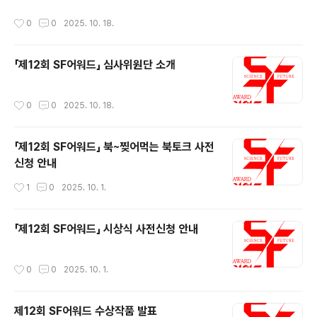
이 어우러져 만들어진 근대가 시작되며 인류는 역사와 시
오지 않은 미래를 이야기해 우리에게 현실을 이해하는 노
작성시간
0
0
2025. 10. 18.
대가 흘러간다는 새로운 감각을 얻었다고 합니다. 최근 우
력을 덜어주는 희한한 장르입니다. 만화는 또 어떤가요. 만
리는 이러한 ‘역사감’ 또는 ‘시대감’을 다른 차원에서 강하
화는 글과 그림을 통해 ..
게 느끼는 시대를 살고 있는 듯합니다. 하루가 다르게 발전
「제12회 SF어워드」 심사위원단 소개
하는 인공지능 기술은 단순한 챗봇을 뛰어넘어 기술, 문화,
예술가 무엇인지 되묻는 질문이 되어 인류 앞에 놓여 있습
니다. 그러나 이러한 문화 예술의 이면엔 대규모 데이터 처
작성시간
0
0
2025. 10. 18.
리와 고성능 컴퓨팅 능력으로 소모되는 에너지와 수천만
톤에 달하는 탄소 배출이 자리합니다. 가열되는 온난화의
세계에서 우리는 올 여름 우리를 괴롭혔던..
「제12회 SF어워드」 북~찢어먹는 북토크 사전
신청 안내
작성시간
1
0
2025. 10. 1.
「제12회 SF어워드」 시상식 사전신청 안내
작성시간
0
0
2025. 10. 1.
제12회 SF어워드 수상작품 발표