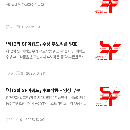
글 내용
*작품명은 가나다순입니다.
작성시간
2
0
2025. 10. 1.
「제12회 SF어워드」 수상 후보작품 발표
글 내용
제12회 SF어워드 수상 후보작품 발표 제12회 SF어워드
수상 후보작품을 발표합니다!후보작들 중 각 부문별로 '대
상 1점, 우수상 2점'이 선정됩니다. 영예의 대상 수상작은
2025년 10월 18일(토) 국립과천과학관 유튜브 채널에서
작성시간
6
3
2025. 8. 29.
생중계됩니다. 어느 작품이 수상의 영광을 누릴지 제12회
SF어워드에 많은 관심 바랍니다.※ 수상후보작 배치는 상
격·시상 규모와 무관한 가나다순입니다. 장편소설작품명작
「제12회 SF어워드」 후보작품 - 영상 부문
가출판사그린 레터황모과다산책방도즈이나경안전가옥목
글 내용
소리의 증명단요위즈덤하우스영원한 저녁의 연인들서윤빈
장편영화 발표작(작품명 가나다순)작품명감독배급둠벙이
래빗홀허깨비 신이 돌아오도다위래아작히아킨토스박애진
동주콘텐츠윙세입자윤은경인디스토리에스퍼의 빛정재훈
고블 중·단편소설작품명작가출판사끈끈이돌기민문학과지
워킹아하외계인 2부최동훈CJ ENM원더랜드김태용넷플
성사내부 유령김원우래빗홀도둑왕의 딸듀나단비마젠타
릭스탈출: 프로젝트 사일런스김태곤CJ ENM황야허명행
작성시간
1
0
2025. 5. 30.
C. 세레스의 사랑과 혁명위래구픽벨의 고리남세오구픽행
넷플릭스 단편영화 발표작(작품명 가나다순)작품명감독배
복이란 따스한..
급0.78박종빈 2034김민주 HANNAH박창환 ID_