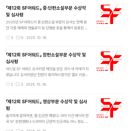
「제12회 SF어워드」 중·단편소설부문 수상작
및 심사평
글 내용
2025년 SF어워드의 중·단편소설 부문의 심사는 한해 동
안 각종 매체와 앤솔로지 및 단행본 등을 통해서 발표된 SF
중단편에 대한 종합적인 검토와 충분한 의견 공유를 통해
작성시간
3
0
2025. 10. 18.
진행되었습니다. 5인의 심사위원들이 확보한 종합적 평가
기준을 적용하여 각 심사위원들이 각각 10편 내외의 작품
들을 추천한 뒤, 다시 심사기준에 부합하는 47편의 작품에
「제12회 SF어워드」 장편소설부문 수상작 및
대한 본심 및 최종심을 진행하였습니다. 본심에서도 꽤 많
심사평
은 작품들을 다루어야 했기 때문에, 심사위원들은 사전에
글 내용
많은 의견을 공유하고 논의를 거듭하여 최종심에 진출할
어느덧 SF 어워드 심사위원 제안을 받은 것이 네 차례가 되
작품들을 다시 추천한 뒤, 정리하여 이를 대상으로 최종심
었습니다. 심사위원단 전원이 동의하시겠지만 결코 쉬운
을 진행하였습니다. 기본적으로 최종심에 진출한 작품들의
자리는 아닙니다. 해마다 SF 발표작들의 수가 늘어가고 있
작성시간
2
3
2025. 10. 18.
긍정적인 평가 사항들은 크게 두 가지 입니다. ① SF로서
고 작가들의 화두와 개성도 다양해지고 있으며 작품들이
장르적인 재미와 서사적인 완미..
구축하는 세계의 무기 역시 다채롭기 때문입니다. 그럼에
도 불구하고 SF 어워드 심사를 매년 덥썩 덥썩 수락하고 있
「제12회 SF어워드」 영상부문 수상작 및 심사
는 가장 큰 이유는 그것이 짜릿하고 행복하기 때문입니다.
평
한 명의 독자로서 경이로운 세계를 펼쳐보이는 작품에 감
글 내용
탄하고, 동료 작가로서 창작자들의 곳간을 엿볼 수 있는 순
솔직하게 말하자면, 좀 빈곤한 해였다. 아마 이건 메이저 한
간의 연속입니다. 그리고 무엇보다 예심과 본심에서 치러
국 SF 장편영화나 드라마의 근원적 빈곤과도 어느 정도 일
지는 심사위원들간의 치열한 난상 토론과 반박, 장르에 대
맥상통한 문제일 것이다. 나아가자면 할리우드 SF영화의
작성시간