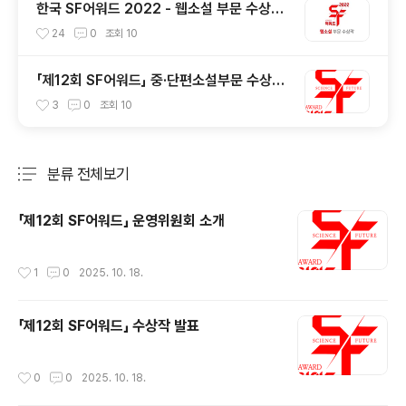
한국 SF어워드 2022 - 웹소설 부문 수상작
및 심사평
24
0
조회
10
「제12회 SF어워드」 중·단편소설부문 수상작
및 심사평
3
0
조회
10
분류 전체보기
주요 글 목록
「제12회 SF어워드」 운영위원회 소개
작성시간
1
0
2025. 10. 18.
「제12회 SF어워드」 수상작 발표
작성시간
0
0
2025. 10. 18.