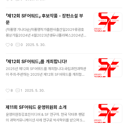
나다순) 작품명작가플랫폼연재시작일연재완료일크립티드
년 여름의 고양이스토리2024년 12월리틀 빅 라이즈데니
247네이버웹툰24.10.02-바닷속의 춘향2L레진코..
김1984년 여름의 고양이스토리2024년 12월망각의 카
페데니 김1984년 여름의 고양이스토리2024년 12월양
「제12회 SF어워드」 후보작품 - 장편소설 부
자의 제과점데니 김1984년 여름의 고양이스토리2024년
문
12월우주에서 온 편지데니 김1984년 여름의 고양이스토
글 내용
리2024년 12월윈스 인 어 블루 문데니 김1984년 여름의
(작품명 가나다순)작품명작가출판사출간일2029류광호
고양이스토리2024년 12월이모션 콘트롤러데니 김1984
몽상가들2024년 4월2023년생듀나폴라북스2024년 8
년 여름의 고양이스토리2024년 12월개인의 우주박선영
월512번째 우주김아영자이언트북스2024년 6월AI 몸피
작성시간
0
0
2025. 5. 30.
2024 제7회 한국과학문학상 수상작품집허블2024년 5
로봇, 로댕구연상아트레이크2024년 2월DAN마케마케
월달은 차고 소는 비어간다최우준2024 ..
하모니북2024년 6월가난한 사랑의 미래이아타고즈넉이
엔티2024년 9월구름문이다하아작2024년 1월그냥 내
「제12회 SF어워드」를 개최합니다!
버려둬전민식파람북2024년 4월그린 레터황모과다산책
글 내용
2025년 제12회 SF어워드를 개최합니다.국립과천과학관
방2024년 7월기억의 낙원김상균웅진지식하우스2024
이 주최·주관하는 2025년 제12회 SF어워드를 개최합니
년 8월너와 나와 우리의 현성이멍아작2024년 2월노인을
다.2014년부터 시작해 우수 SF콘텐츠 선정·시상을 통해
위한 나라는 있다정성문예미2024년 1월달의 뒷면을 걷다
SF작가의 창작 활동을 독려하고, 과학기술의 발달과 미래
전혜진폴라북스2024년 10월당직실 고양이송대길비엠케
작성시간
8
1
2025. 5. 30.
사회의 변화에 대한 대중의 이해와 관심을 넓히기 위한 국
이2024년 7월도즈이나경안전가옥2024년 1월디어 마
내 최대 규모의 SF어워드가 올해로 12회째를 맞이했습니
이 라이카김연미토마토출판사2024년 1월라비헴 폴리스
다!본 어워드는 지난 한 해 동안 한국에서 발표된 기성 SF
2049박애진폴라북스..
제11회 SF어워드 운영위원회 소개
작품을 대상으로 심사하며, 이 과정에서 그간 발표된 SF를
글 내용
함께 되돌아보는 의미도 가집니다. ■ 후보 대상 2024년
운영위원장김효진미디어 & SF 연구자. 한국 닥터후 팬덤
한 해 동안 시중에 출품된 SF작품 ■ 시상 부문 장편소설
의 과학커뮤니케이션 사례 연구로 박사학위를 받으며 SF
부문, 중·단편 소설 부문, 웹소설 부문, 출판만화·웹툰 부문,
에 입문하게 된 SF연구자이다. 화학과 대중문화를 전공했