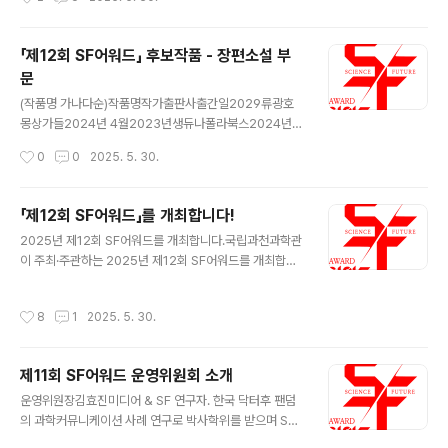
나다순) 작품명작가플랫폼연재시작일연재완료일크립티드
년 여름의 고양이스토리2024년 12월리틀 빅 라이즈데니
247네이버웹툰24.10.02-바닷속의 춘향2L레진코..
김1984년 여름의 고양이스토리2024년 12월망각의 카
페데니 김1984년 여름의 고양이스토리2024년 12월양
「제12회 SF어워드」 후보작품 - 장편소설 부
자의 제과점데니 김1984년 여름의 고양이스토리2024년
문
12월우주에서 온 편지데니 김1984년 여름의 고양이스토
글 내용
리2024년 12월윈스 인 어 블루 문데니 김1984년 여름의
(작품명 가나다순)작품명작가출판사출간일2029류광호
고양이스토리2024년 12월이모션 콘트롤러데니 김1984
몽상가들2024년 4월2023년생듀나폴라북스2024년 8
년 여름의 고양이스토리2024년 12월개인의 우주박선영
월512번째 우주김아영자이언트북스2024년 6월AI 몸피
작성시간
0
0
2025. 5. 30.
2024 제7회 한국과학문학상 수상작품집허블2024년 5
로봇, 로댕구연상아트레이크2024년 2월DAN마케마케
월달은 차고 소는 비어간다최우준2024 ..
하모니북2024년 6월가난한 사랑의 미래이아타고즈넉이
엔티2024년 9월구름문이다하아작2024년 1월그냥 내
「제12회 SF어워드」를 개최합니다!
버려둬전민식파람북2024년 4월그린 레터황모과다산책
글 내용
2025년 제12회 SF어워드를 개최합니다.국립과천과학관
방2024년 7월기억의 낙원김상균웅진지식하우스2024
이 주최·주관하는 2025년 제12회 SF어워드를 개최합니
년 8월너와 나와 우리의 현성이멍아작2024년 2월노인을
다.2014년부터 시작해 우수 SF콘텐츠 선정·시상을 통해
위한 나라는 있다정성문예미2024년 1월달의 뒷면을 걷다
SF작가의 창작 활동을 독려하고, 과학기술의 발달과 미래
전혜진폴라북스2024년 10월당직실 고양이송대길비엠케
작성시간
8
1
2025. 5. 30.
사회의 변화에 대한 대중의 이해와 관심을 넓히기 위한 국
이2024년 7월도즈이나경안전가옥2024년 1월디어 마
내 최대 규모의 SF어워드가 올해로 12회째를 맞이했습니
이 라이카김연미토마토출판사2024년 1월라비헴 폴리스
다!본 어워드는 지난 한 해 동안 한국에서 발표된 기성 SF
2049박애진폴라북스..
제11회 SF어워드 운영위원회 소개
작품을 대상으로 심사하며, 이 과정에서 그간 발표된 SF를
글 내용
함께 되돌아보는 의미도 가집니다. ■ 후보 대상 2024년
운영위원장김효진미디어 & SF 연구자. 한국 닥터후 팬덤
한 해 동안 시중에 출품된 SF작품 ■ 시상 부문 장편소설
의 과학커뮤니케이션 사례 연구로 박사학위를 받으며 SF
부문, 중·단편 소설 부문, 웹소설 부문, 출판만화·웹툰 부문,
에 입문하게 된 SF연구자이다. 화학과 대중문화를 전공했