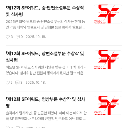
「제12회 SF어워드」 중·단편소설부문 수상작
및 심사평
글 내용
2025년 SF어워드의 중·단편소설 부문의 심사는 한해 동
안 각종 매체와 앤솔로지 및 단행본 등을 통해서 발표된 SF
중단편에 대한 종합적인 검토와 충분한 의견 공유를 통해
작성시간
3
0
2025. 10. 18.
진행되었습니다. 5인의 심사위원들이 확보한 종합적 평가
기준을 적용하여 각 심사위원들이 각각 10편 내외의 작품
들을 추천한 뒤, 다시 심사기준에 부합하는 47편의 작품에
「제12회 SF어워드」 장편소설부문 수상작 및
대한 본심 및 최종심을 진행하였습니다. 본심에서도 꽤 많
심사평
은 작품들을 다루어야 했기 때문에, 심사위원들은 사전에
글 내용
많은 의견을 공유하고 논의를 거듭하여 최종심에 진출할
어느덧 SF 어워드 심사위원 제안을 받은 것이 네 차례가 되
작품들을 다시 추천한 뒤, 정리하여 이를 대상으로 최종심
었습니다. 심사위원단 전원이 동의하시겠지만 결코 쉬운
을 진행하였습니다. 기본적으로 최종심에 진출한 작품들의
자리는 아닙니다. 해마다 SF 발표작들의 수가 늘어가고 있
작성시간
2
3
2025. 10. 18.
긍정적인 평가 사항들은 크게 두 가지 입니다. ① SF로서
고 작가들의 화두와 개성도 다양해지고 있으며 작품들이
장르적인 재미와 서사적인 완미..
구축하는 세계의 무기 역시 다채롭기 때문입니다. 그럼에
도 불구하고 SF 어워드 심사를 매년 덥썩 덥썩 수락하고 있
「제12회 SF어워드」 영상부문 수상작 및 심사
는 가장 큰 이유는 그것이 짜릿하고 행복하기 때문입니다.
평
한 명의 독자로서 경이로운 세계를 펼쳐보이는 작품에 감
글 내용
탄하고, 동료 작가로서 창작자들의 곳간을 엿볼 수 있는 순
솔직하게 말하자면, 좀 빈곤한 해였다. 아마 이건 메이저 한
간의 연속입니다. 그리고 무엇보다 예심과 본심에서 치러
국 SF 장편영화나 드라마의 근원적 빈곤과도 어느 정도 일
지는 심사위원들간의 치열한 난상 토론과 반박, 장르에 대
맥상통한 문제일 것이다. 나아가자면 할리우드 SF영화의
작성시간