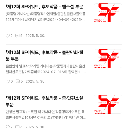
영길엄마이윤석필름다빈나쁜피송현범필름다빈당신의 기
「제12회 SF어워드」 후보작품 - 웹소설 부문
쁨장채원 마인드홀현승휘 매직대디서한솔포스트핀메
글 내용
모리장하원 바위가 되는 법김가현포스트핀별안간 가족
(작품명 가나다순)작품명작가연재일/출판일출판사플랫폼
정유재인디스토리보혜, 미안허정행 소용돌이장재우센트
121세기에서 살아남기컵라면.2024-04-09~2025-0
럴파크아마개똥인갤럭시신혜선포스트핀알로하류정석포
2-27문피아문피아1919재벌강림기이면지2023-10-2
스트핀여기는 외로움의 별인가요?박건필름다빈옥슈슈김
0~2024-06-17뿔문피아A.I.로 역대급 창업신화이하루
작성시간
2
5
2025. 5. 30.
보민센트럴파크인어이기백포스트핀자율주행이 너무해정
비2024.10.22~2025.04.15JC미디어네이버AI 경찰이
기연인디스토리체화홍승기센트럴파크파이널 씬차세환
닥터2024.12.03~2025.04.16KW북스카카페AI 나노
확장기김나영필름다빈 애니메이션 발표..
봇으로 농사를 딸깍따상2024-02-26~2025-02-19
「제12회 SF어워드」 후보작품 - 출판만화·웹
문피아문피아AI 천재 배우젤리핸드2023.12.12.~2024.
툰 부문
05.07에이시스미디어네이버AI 천재배우젤리핸드2023.
글 내용
12.12~2024.05.07에이시스미디어카카페EX급 재능으
출판만화 발표작(작가명 가나다순)작품명작가출판사출간
로 기계신(Deus ex machina)범미르2024-02-09~2
일대신로봇김마토김마토2024-07-01A의 컬렉션 1 - 지
025-01-02JC미디어문피아F급 헌터가 우주전함을 키
구편맥반부크크(bookk)2024-12-19슈뢰딩거의 고양
작성시간
0
5
2025. 5. 30.
움이..
희반-바지김영사2024-12-11하우스도르프 연결공간반-
바지김영사2024-12-04공각백영욱그린대로2024-11-
15찬란한 연방셋하나둘은둘셋하나부커2024-04-30토
「제12회 SF어워드」 후보작품 - 중·단편소설
마토, 나이프 그리고 입맞춤안그람문학동네2024-07-0
부문
2지옥-부활자1연상호, 최규석문학동네2024-10-21지
글 내용
옥-부활자2(완결)연상호, 최규석문학동네2024-10-21
단행본 발표작 (수록된 책 가나다순)작품명작가수록된 책
너머의 세계유린고블2024-09-20믿을 수 없는 영화관
출판사출간일1984년 여름의 고양이데니 김1984년 여름
황벼리한겨레출판2024-10-25 웹툰 발표작(작가명 가
의 고양이스토리2024년 12월기억 거래상데니 김1984
작성시간
2
6
2025. 5. 30.