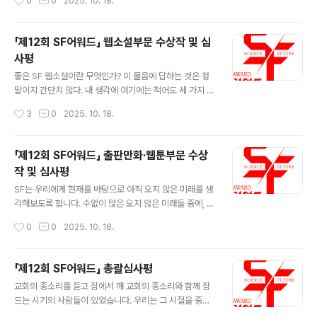
0
0
2025. 10. 18.
한 의견 재정립 등이 너무나도 즐겁습니다. 장편소설은 단
점점 빈곤해지는 아이디어, 끝없는 7~80년대 SF 걸작의
편소설과 무엇이 다를까요. 아주 쉬운 답에서..
속편이나 리메이크로 그나마 지탱하는 장르의 위기와도 연
관이 있을 것이다. 소설 부문이 어떻게든 새로운 아이디어
「제12회 SF어워드」 웹소설부문 수상작 및 심
와 서사를 찾아내고 있는 데 반해 영상 부문은 매해 비슷한
사평
현실과 부딪힌다. 장르를 가지고 놀 줄 아는 영상을 만나는
글 내용
게 점점 어려워진다. 올해는 그래도 두 편의 독립장편이 이
좋은 SF 웹소설이란 무엇인가? 이 물음에 답하는 것은 정
장르의 한국적 변용의 가능성을 보여주면서 심사의 고통을
말이지 간단치 않다. 내 생각에 여기에는 적어도 세 가지 이
상쇄시켰다. 장은호 단편 소설 를 원작으로 한 세입자는 만
유가 있다. 첫째, SF는 유난히 정의하기 어려운 장르다. SF
작성시간
3
0
2025. 10. 18.
장일치의 수작이다. 끝없이 주거비가 치솟는 서울에서 살
의 범위에 대해 나와 전혀 다른 기준을 가지고 있는 팬, 독
아간다는 것이 보통의 사람들에..
자, 특히 비평가를 만나는 것은 전혀 어려운 일이 아니다.
하물며 좋은 SF를 고르는 기준? 말할 것도 없다. 둘째, 웹
「제12회 SF어워드」 출판만화·웹툰부문 수상
소설의 유난한 장르적 식욕 때문이다. 웹소설은 판타지, S
작 및 심사평
F, 미스터리, 로맨스, 나아가 포르노그래피에 이르기까지
글 내용
무수한 장르를 집어삼키고 제멋대로 가공하는 데 아주 적
SF는 우리에게 현재를 바탕으로 아직 오지 않은 미래를 생
극적이다. 이러한 상황 속에서는, 이 작품이 좋은 SF인지
각해보도록 합니다. 수없이 많은 오지 않은 미래들 중에, 우
아니면 단순히 SF의 요소를 차용한 작품인지 분간하는 것
리가 닿을 미래를 생각하는 건 어쩌면 ‘큰 이야기’에 우리를
작성시간
0
0
2025. 10. 18.
이 어렵다. 셋째, 좋은 SF를 고르는 기준과 좋은 웹소설을
가둬버리는지도 모릅니다. 바쁘다는 핑계로 잊어버린 것,
고르는 ..
어렵다는 이유로 놓아버린 것, 그리고 지루하다는 변명으
로 치워버린 것들이 우리에게 어떤 의미인지를 되새겨보는
「제12회 SF어워드」 총괄심사평
작업이기도 합니다. 올해, 2025년은 ‘픽션은 현실을 이기
글 내용
교회의 종소리를 듣고 잠에서 깨 교회의 종소리와 함께 잠
기 어렵다’는 오래된 명제를 우리의 삶으로 체험해본 시기
드는 시기의 사람들이 있었습니다. 우리는 그 시절을 중세
였다고 생각합니다. 우리는 현실이 무엇인지 이해하기 위
라고 부릅니다. 과학기술의 발명과 근대적 자아의 발명 등
해 아주 많은 노력이 필요한 시대에 살고 있습니다. SF는,