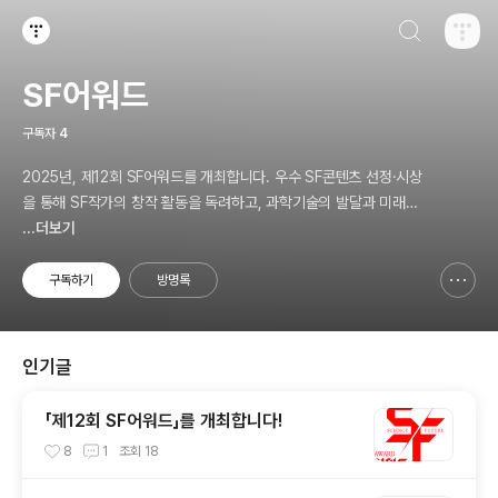
검색하기
티스토리
SF어워드
구독자
4
2025년, 제12회 SF어워드를 개최합니다. 우수 SF콘텐츠 선정·시상
을 통해 SF작가의 창작 활동을 독려하고, 과학기술의 발달과 미래사
회의 변화에 대한 대중의 이해와 관심을 넓히기 위한 국내 최대 규모
...더보기
의 SF어워드가 2014년 부터 이어져 올해로 12회를 맞이하였습니다.
구독하기
방명록
신고하기 레이어
열기
인기글
「제12회 SF어워드」를 개최합니다!
8
1
조회
18