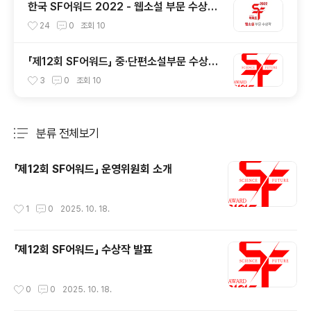
한국 SF어워드 2022 - 웹소설 부문 수상작
및 심사평
24
0
조회
10
「제12회 SF어워드」 중·단편소설부문 수상작
및 심사평
3
0
조회
10
분류 전체보기
주요 글 목록
「제12회 SF어워드」 운영위원회 소개
작성시간
1
0
2025. 10. 18.
「제12회 SF어워드」 수상작 발표
작성시간
0
0
2025. 10. 18.