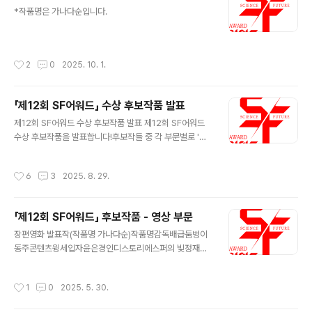
글 내용
*작품명은 가나다순입니다.
작성시간
2
0
2025. 10. 1.
「제12회 SF어워드」 수상 후보작품 발표
글 내용
제12회 SF어워드 수상 후보작품 발표 제12회 SF어워드
수상 후보작품을 발표합니다!후보작들 중 각 부문별로 '대
상 1점, 우수상 2점'이 선정됩니다. 영예의 대상 수상작은
2025년 10월 18일(토) 국립과천과학관 유튜브 채널에서
작성시간
6
3
2025. 8. 29.
생중계됩니다. 어느 작품이 수상의 영광을 누릴지 제12회
SF어워드에 많은 관심 바랍니다.※ 수상후보작 배치는 상
격·시상 규모와 무관한 가나다순입니다. 장편소설작품명작
「제12회 SF어워드」 후보작품 - 영상 부문
가출판사그린 레터황모과다산책방도즈이나경안전가옥목
글 내용
소리의 증명단요위즈덤하우스영원한 저녁의 연인들서윤빈
장편영화 발표작(작품명 가나다순)작품명감독배급둠벙이
래빗홀허깨비 신이 돌아오도다위래아작히아킨토스박애진
동주콘텐츠윙세입자윤은경인디스토리에스퍼의 빛정재훈
고블 중·단편소설작품명작가출판사끈끈이돌기민문학과지
워킹아하외계인 2부최동훈CJ ENM원더랜드김태용넷플
성사내부 유령김원우래빗홀도둑왕의 딸듀나단비마젠타
릭스탈출: 프로젝트 사일런스김태곤CJ ENM황야허명행
작성시간
1
0
2025. 5. 30.
C. 세레스의 사랑과 혁명위래구픽벨의 고리남세오구픽행
넷플릭스 단편영화 발표작(작품명 가나다순)작품명감독배
복이란 따스한..
급0.78박종빈 2034김민주 HANNAH박창환 ID_