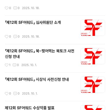
이 어우러져 만들어진 근대가 시작되며 인류는 역사와 시
오지 않은 미래를 이야기해 우리에게 현실을 이해하는 노
작성시간
0
0
2025. 10. 18.
대가 흘러간다는 새로운 감각을 얻었다고 합니다. 최근 우
력을 덜어주는 희한한 장르입니다. 만화는 또 어떤가요. 만
리는 이러한 ‘역사감’ 또는 ‘시대감’을 다른 차원에서 강하
화는 글과 그림을 통해 ..
게 느끼는 시대를 살고 있는 듯합니다. 하루가 다르게 발전
「제12회 SF어워드」 심사위원단 소개
하는 인공지능 기술은 단순한 챗봇을 뛰어넘어 기술, 문화,
예술가 무엇인지 되묻는 질문이 되어 인류 앞에 놓여 있습
니다. 그러나 이러한 문화 예술의 이면엔 대규모 데이터 처
작성시간
0
0
2025. 10. 18.
리와 고성능 컴퓨팅 능력으로 소모되는 에너지와 수천만
톤에 달하는 탄소 배출이 자리합니다. 가열되는 온난화의
세계에서 우리는 올 여름 우리를 괴롭혔던..
「제12회 SF어워드」 북~찢어먹는 북토크 사전
신청 안내
작성시간
1
0
2025. 10. 1.
「제12회 SF어워드」 시상식 사전신청 안내
작성시간
0
0
2025. 10. 1.
제12회 SF어워드 수상작품 발표