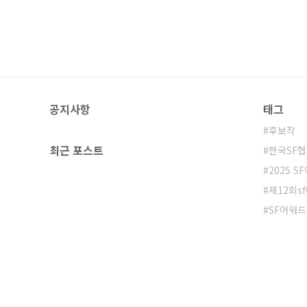
공지사항
태그
후보작
최근 포스트
한국SF
2025 S
제12회s
SF어워드