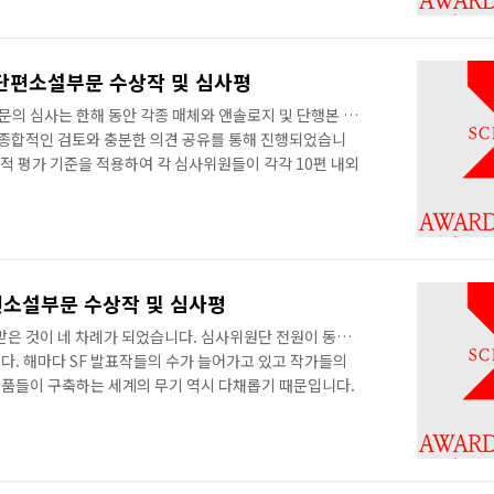
·단편소설부문 수상작 및 심사평
부문의 심사는 한해 동안 각종 매체와 앤솔로지 및 단행본 등
한 종합적인 검토와 충분한 의견 공유를 통해 진행되었습니
적 평가 기준을 적용하여 각 심사위원들이 각각 10편 내외
준에 부합하는 47편의 작품에 대한 본심 및 최종심을 진행
품들을 다루어야 했기 때문에, 심사위원들은 사전에 많은
종심에 진출할 작품들을 다시 추천한 뒤, 정리하여 이를 대
기본적으로 최종심에 진출한 작품들의 긍정적인 평가 사항
서 장르적인 재미와 서사적인 완미..
편소설부문 수상작 및 심사평
받은 것이 네 차례가 되었습니다. 심사위원단 전원이 동의
다. 해마다 SF 발표작들의 수가 늘어가고 있고 작가들의
품들이 구축하는 세계의 무기 역시 다채롭기 때문입니다.
 매년 덥썩 덥썩 수락하고 있는 가장 큰 이유는 그것이 짜
의 독자로서 경이로운 세계를 펼쳐보이는 작품에 감탄하고,
볼 수 있는 순간의 연속입니다. 그리고 무엇보다 예심과 본
한 난상 토론과 반박, 장르에 대한 의견 재정립 등이 너무