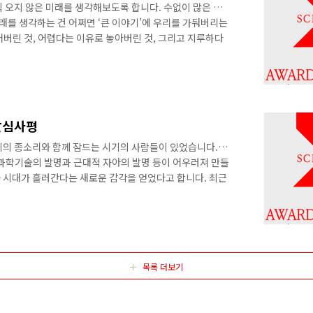
 오지 않은 미래를 생각해보도록 합니다. 수없이 많은 오
미래를 생각하는 건 어쩌면 ‘큰 이야기’에 우리를 가둬버리는
어버린 것, 어렵다는 이유로 놓아버린 것, 그리고 지루하다
게 어떤 의미인지를 되새겨보는 작업이기도 합니다. 올해,
어렵다’는 오래된 명제를 우리의 삶으로 체험해본 시기였다
인지 이해하기 위해 아주 많은 노력이 필요한 시대에 살고
 이야기해 우리에게 현실을 이해하는 노력을 덜어주는 희한
만화는 글과 그림을 통해 ..
괄심사평
회의 종소리와 함께 잠드는 시기의 사람들이 있었습니다. 우
 과학기술의 발명과 근대적 자아의 발명 등이 어우러져 만들
 시대가 흘러간다는 새로운 감각을 얻었다고 합니다. 최근
감’을 다른 차원에서 강하게 느끼는 시대를 살고 있는 듯합니
 기술은 단순한 챗봇을 뛰어넘어 기술, 문화, 예술가 무엇
놓여 있습니다. 그러나 이러한 문화 예술의 이면엔 대규모
로 소모되는 에너지와 수천만 톤에 달하는 탄소 배출이 자
서 우리는 올 여름 우리를 괴롭혔던..
목록 더보기