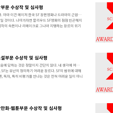
설과 무엇이 다를까요. 아주 쉬운 답에서..
상부문 수상작 및 심사평
. 아마 이건 메이저 한국 SF 장편영화나 드라마의 근원적
일 것이다. 나아가자면 할리우드 SF영화의 점점 빈곤해지
F 걸작의 속편이나 리메이크로 그나마 지탱하는 장르의 위기
문이 어떻게든 새로운 아이디어와 서사를 찾아내고 있는 데
 부딪힌다. 장르를 가지고 놀 줄 아는 영상을 만나는 게 점
편의 독립장편이 이 장르의 한국적 변용의 가능성을 보여주면
호 단편 소설 를 원작으로 한 세입자는 만장일치의 수작이
서 살아간다는 것이 보통의 사람들에..
소설부문 수상작 및 심사평
물음에 답하는 것은 정말이지 간단치 않다. 내 생각에 여기에
, SF는 유난히 정의하기 어려운 장르다. SF의 범위에 대해
팬, 독자, 특히 비평가를 만나는 것은 전혀 어려운 일이 아니
 말할 것도 없다. 둘째, 웹소설의 유난한 장르적 식욕 때문이
리, 로맨스, 나아가 포르노그래피에 이르기까지 무수한 장르를
 적극적이다. 이러한 상황 속에서는, 이 작품이 좋은 SF
용한 작품인지 분간하는 것이 어렵다. 셋째, 좋은 SF를 고르
판만화·웹툰부문 수상작 및 심사평