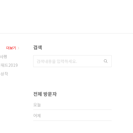
검색
더보기
사평
어워드2019
수상작
전체 방문자
오늘
어제