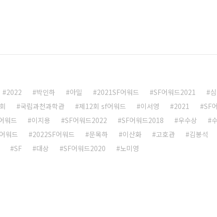
2022
박인하
아밀
2021SF어워드
SF어워드2021
심
협회
국립과천과학관
제12회 sf어워드
이서영
2021
SF
F어워드
이지용
SF어워드2022
SF어워드2018
우수상
f어워드
2022SF어워드
문목하
이산화
고호관
김봉석
SF
대상
SF어워드2020
노미영