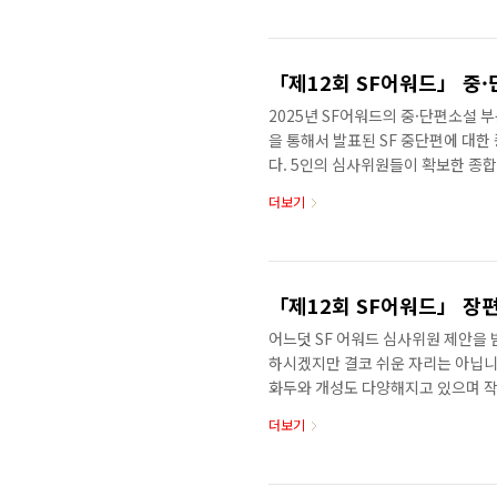
「제12회 SF어워드」 중
2025년 SF어워드의 중·단편소설 
을 통해서 발표된 SF 중단편에 대
다. 5인의 심사위원들이 확보한 종합
의 작품들을 추천한 뒤, 다시 심사기
더보기
하였습니다. 본심에서도 꽤 많은 작
의견을 공유하고 논의를 거듭하여 최
상으로 최종심을 진행하였습니다. 
들은 크게 두 가지 입니다. ① SF로
「제12회 SF어워드」 장
어느덧 SF 어워드 심사위원 제안을 
하시겠지만 결코 쉬운 자리는 아닙니
화두와 개성도 다양해지고 있으며 작
그럼에도 불구하고 SF 어워드 심사를
더보기
릿하고 행복하기 때문입니다. 한 명
동료 작가로서 창작자들의 곳간을 엿
심에서 치러지는 심사위원들간의 치열