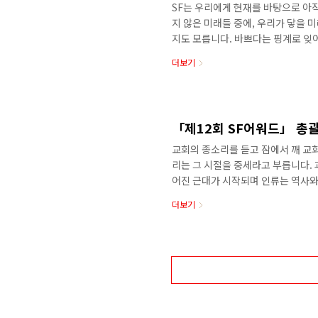
SF는 우리에게 현재를 바탕으로 아직
지 않은 미래들 중에, 우리가 닿을 
지도 모릅니다. 바쁘다는 핑계로 잊
는 변명으로 치워버린 것들이 우리에
더보기
2025년은 ‘픽션은 현실을 이기기 
고 생각합니다. 우리는 현실이 무엇
있습니다. SF는, 오지 않은 미래를
한 장르입니다. 만화는 또 어떤가요. 
「제12회 SF어워드」 총
교회의 종소리를 듣고 잠에서 깨 교
리는 그 시절을 중세라고 부릅니다.
어진 근대가 시작되며 인류는 역사와
우리는 이러한 ‘역사감’ 또는 ‘시대
더보기
다. 하루가 다르게 발전하는 인공지능
인지 되묻는 질문이 되어 인류 앞에 
데이터 처리와 고성능 컴퓨팅 능력으
리합니다. 가열되는 온난화의 세계에