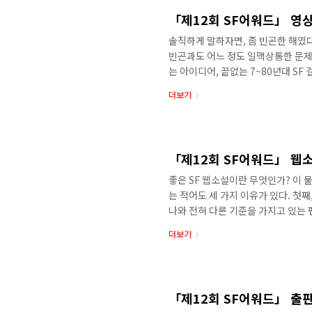
나도 즐겁습니다. 장편소설은 단편소
「제12회 SF어워드」 영
솔직하게 말하자면, 좀 빈곤한 해였다
빈곤과도 어느 정도 일맥상통한 문제
는 아이디어, 끝없는 7~80년대 S
와도 연관이 있을 것이다. 소설 부
더보기
반해 영상 부문은 매해 비슷한 현실과
점 어려워진다. 올해는 그래도 두 
서 심사의 고통을 상쇄시켰다. 장은
다. 끝없이 주거비가 치솟는 서울에
「제12회 SF어워드」 웹
좋은 SF 웹소설이란 무엇인가? 이 
는 적어도 세 가지 이유가 있다. 첫째
나와 전혀 다른 기준을 가지고 있는 
다. 하물며 좋은 SF를 고르는 기준?
더보기
다. 웹소설은 판타지, SF, 미스터
집어삼키고 제멋대로 가공하는 데 아주
인지 아니면 단순히 SF의 요소를 차
는 기준과 좋은 웹소설을 고르는 ..
「제12회 SF어워드」 출