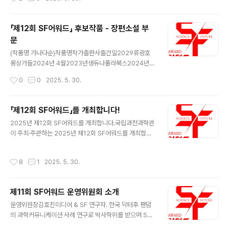
나다순) 작품명작가플랫폼연재시작일연재완료일크립티드
년 여름의 고양이스토리2024년 12월리틀 빅 라이즈데니
247네이버웹툰24.10.02-바닷속의 춘향2L레진코..
김1984년 여름의 고양이스토리2024년 12월망각의 카
페데니 김1984년 여름의 고양이스토리2024년 12월양
「제12회 SF어워드」 후보작품 - 장편소설 부
자의 제과점데니 김1984년 여름의 고양이스토리2024년
문
12월우주에서 온 편지데니 김1984년 여름의 고양이스토
글 내용
리2024년 12월윈스 인 어 블루 문데니 김1984년 여름의
(작품명 가나다순)작품명작가출판사출간일2029류광호
고양이스토리2024년 12월이모션 콘트롤러데니 김1984
몽상가들2024년 4월2023년생듀나폴라북스2024년 8
년 여름의 고양이스토리2024년 12월개인의 우주박선영
월512번째 우주김아영자이언트북스2024년 6월AI 몸피
작성시간
0
0
2025. 5. 30.
2024 제7회 한국과학문학상 수상작품집허블2024년 5
로봇, 로댕구연상아트레이크2024년 2월DAN마케마케
월달은 차고 소는 비어간다최우준2024 ..
하모니북2024년 6월가난한 사랑의 미래이아타고즈넉이
엔티2024년 9월구름문이다하아작2024년 1월그냥 내
「제12회 SF어워드」를 개최합니다!
버려둬전민식파람북2024년 4월그린 레터황모과다산책
글 내용
2025년 제12회 SF어워드를 개최합니다.국립과천과학관
방2024년 7월기억의 낙원김상균웅진지식하우스2024
이 주최·주관하는 2025년 제12회 SF어워드를 개최합니
년 8월너와 나와 우리의 현성이멍아작2024년 2월노인을
다.2014년부터 시작해 우수 SF콘텐츠 선정·시상을 통해
위한 나라는 있다정성문예미2024년 1월달의 뒷면을 걷다
SF작가의 창작 활동을 독려하고, 과학기술의 발달과 미래
전혜진폴라북스2024년 10월당직실 고양이송대길비엠케
작성시간
8
1
2025. 5. 30.
사회의 변화에 대한 대중의 이해와 관심을 넓히기 위한 국
이2024년 7월도즈이나경안전가옥2024년 1월디어 마
내 최대 규모의 SF어워드가 올해로 12회째를 맞이했습니
이 라이카김연미토마토출판사2024년 1월라비헴 폴리스
다!본 어워드는 지난 한 해 동안 한국에서 발표된 기성 SF
2049박애진폴라북스..
제11회 SF어워드 운영위원회 소개
작품을 대상으로 심사하며, 이 과정에서 그간 발표된 SF를
글 내용
함께 되돌아보는 의미도 가집니다. ■ 후보 대상 2024년
운영위원장김효진미디어 & SF 연구자. 한국 닥터후 팬덤
한 해 동안 시중에 출품된 SF작품 ■ 시상 부문 장편소설
의 과학커뮤니케이션 사례 연구로 박사학위를 받으며 SF
부문, 중·단편 소설 부문, 웹소설 부문, 출판만화·웹툰 부문,
에 입문하게 된 SF연구자이다. 화학과 대중문화를 전공했