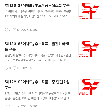
영길엄마이윤석필름다빈나쁜피송현범필름다빈당신의 기
「제12회 SF어워드」 후보작품 - 웹소설 부문
쁨장채원 마인드홀현승휘 매직대디서한솔포스트핀메
글 내용
모리장하원 바위가 되는 법김가현포스트핀별안간 가족
(작품명 가나다순)작품명작가연재일/출판일출판사플랫폼
정유재인디스토리보혜, 미안허정행 소용돌이장재우센트
121세기에서 살아남기컵라면.2024-04-09~2025-0
럴파크아마개똥인갤럭시신혜선포스트핀알로하류정석포
2-27문피아문피아1919재벌강림기이면지2023-10-2
스트핀여기는 외로움의 별인가요?박건필름다빈옥슈슈김
0~2024-06-17뿔문피아A.I.로 역대급 창업신화이하루
작성시간
2
5
2025. 5. 30.
보민센트럴파크인어이기백포스트핀자율주행이 너무해정
비2024.10.22~2025.04.15JC미디어네이버AI 경찰이
기연인디스토리체화홍승기센트럴파크파이널 씬차세환
닥터2024.12.03~2025.04.16KW북스카카페AI 나노
확장기김나영필름다빈 애니메이션 발표..
봇으로 농사를 딸깍따상2024-02-26~2025-02-19
「제12회 SF어워드」 후보작품 - 출판만화·웹
문피아문피아AI 천재 배우젤리핸드2023.12.12.~2024.
툰 부문
05.07에이시스미디어네이버AI 천재배우젤리핸드2023.
글 내용
12.12~2024.05.07에이시스미디어카카페EX급 재능으
출판만화 발표작(작가명 가나다순)작품명작가출판사출간
로 기계신(Deus ex machina)범미르2024-02-09~2
일대신로봇김마토김마토2024-07-01A의 컬렉션 1 - 지
025-01-02JC미디어문피아F급 헌터가 우주전함을 키
구편맥반부크크(bookk)2024-12-19슈뢰딩거의 고양
작성시간
0
5
2025. 5. 30.
움이..
희반-바지김영사2024-12-11하우스도르프 연결공간반-
바지김영사2024-12-04공각백영욱그린대로2024-11-
15찬란한 연방셋하나둘은둘셋하나부커2024-04-30토
「제12회 SF어워드」 후보작품 - 중·단편소설
마토, 나이프 그리고 입맞춤안그람문학동네2024-07-0
부문
2지옥-부활자1연상호, 최규석문학동네2024-10-21지
글 내용
옥-부활자2(완결)연상호, 최규석문학동네2024-10-21
단행본 발표작 (수록된 책 가나다순)작품명작가수록된 책
너머의 세계유린고블2024-09-20믿을 수 없는 영화관
출판사출간일1984년 여름의 고양이데니 김1984년 여름
황벼리한겨레출판2024-10-25 웹툰 발표작(작가명 가
의 고양이스토리2024년 12월기억 거래상데니 김1984
작성시간
2
6
2025. 5. 30.