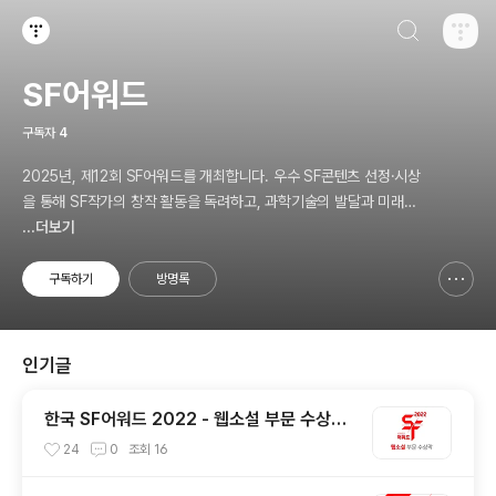
검색하기
티스토리
SF어워드
구독자
4
2025년, 제12회 SF어워드를 개최합니다. 우수 SF콘텐츠 선정·시상
을 통해 SF작가의 창작 활동을 독려하고, 과학기술의 발달과 미래사
회의 변화에 대한 대중의 이해와 관심을 넓히기 위한 국내 최대 규모
...더보기
의 SF어워드가 2014년 부터 이어져 올해로 12회를 맞이하였습니다.
구독하기
방명록
신고하기 레이어
열기
인기글
한국 SF어워드 2022 - 웹소설 부문 수상작
및 심사평
24
0
조회
16