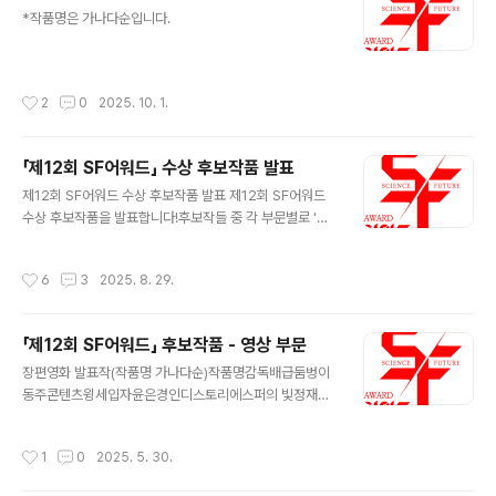
글 내용
*작품명은 가나다순입니다.
작성시간
2
0
2025. 10. 1.
「제12회 SF어워드」 수상 후보작품 발표
글 내용
제12회 SF어워드 수상 후보작품 발표 제12회 SF어워드
수상 후보작품을 발표합니다!후보작들 중 각 부문별로 '대
상 1점, 우수상 2점'이 선정됩니다. 영예의 대상 수상작은
2025년 10월 18일(토) 국립과천과학관 유튜브 채널에서
작성시간
6
3
2025. 8. 29.
생중계됩니다. 어느 작품이 수상의 영광을 누릴지 제12회
SF어워드에 많은 관심 바랍니다.※ 수상후보작 배치는 상
격·시상 규모와 무관한 가나다순입니다. 장편소설작품명작
「제12회 SF어워드」 후보작품 - 영상 부문
가출판사그린 레터황모과다산책방도즈이나경안전가옥목
글 내용
소리의 증명단요위즈덤하우스영원한 저녁의 연인들서윤빈
장편영화 발표작(작품명 가나다순)작품명감독배급둠벙이
래빗홀허깨비 신이 돌아오도다위래아작히아킨토스박애진
동주콘텐츠윙세입자윤은경인디스토리에스퍼의 빛정재훈
고블 중·단편소설작품명작가출판사끈끈이돌기민문학과지
워킹아하외계인 2부최동훈CJ ENM원더랜드김태용넷플
성사내부 유령김원우래빗홀도둑왕의 딸듀나단비마젠타
릭스탈출: 프로젝트 사일런스김태곤CJ ENM황야허명행
작성시간
1
0
2025. 5. 30.
C. 세레스의 사랑과 혁명위래구픽벨의 고리남세오구픽행
넷플릭스 단편영화 발표작(작품명 가나다순)작품명감독배
복이란 따스한..
급0.78박종빈 2034김민주 HANNAH박창환 ID_