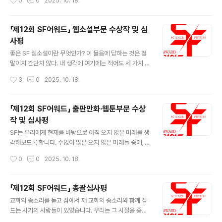
0
0
2025. 10. 18.
한 의견 재정립 등이 너무나도 즐겁습니다. 장편소설은 단
점점 빈곤해지는 아이디어, 끝없는 7~80년대 SF 걸작의
편소설과 무엇이 다를까요. 아주 쉬운 답에서..
속편이나 리메이크로 그나마 지탱하는 장르의 위기와도 연
관이 있을 것이다. 소설 부문이 어떻게든 새로운 아이디어
「제12회 SF어워드」 웹소설부문 수상작 및 심
와 서사를 찾아내고 있는 데 반해 영상 부문은 매해 비슷한
사평
현실과 부딪힌다. 장르를 가지고 놀 줄 아는 영상을 만나는
글 내용
게 점점 어려워진다. 올해는 그래도 두 편의 독립장편이 이
좋은 SF 웹소설이란 무엇인가? 이 물음에 답하는 것은 정
장르의 한국적 변용의 가능성을 보여주면서 심사의 고통을
말이지 간단치 않다. 내 생각에 여기에는 적어도 세 가지 이
상쇄시켰다. 장은호 단편 소설 를 원작으로 한 세입자는 만
유가 있다. 첫째, SF는 유난히 정의하기 어려운 장르다. SF
작성시간
3
0
2025. 10. 18.
장일치의 수작이다. 끝없이 주거비가 치솟는 서울에서 살
의 범위에 대해 나와 전혀 다른 기준을 가지고 있는 팬, 독
아간다는 것이 보통의 사람들에..
자, 특히 비평가를 만나는 것은 전혀 어려운 일이 아니다.
하물며 좋은 SF를 고르는 기준? 말할 것도 없다. 둘째, 웹
「제12회 SF어워드」 출판만화·웹툰부문 수상
소설의 유난한 장르적 식욕 때문이다. 웹소설은 판타지, S
작 및 심사평
F, 미스터리, 로맨스, 나아가 포르노그래피에 이르기까지
글 내용
무수한 장르를 집어삼키고 제멋대로 가공하는 데 아주 적
SF는 우리에게 현재를 바탕으로 아직 오지 않은 미래를 생
극적이다. 이러한 상황 속에서는, 이 작품이 좋은 SF인지
각해보도록 합니다. 수없이 많은 오지 않은 미래들 중에, 우
아니면 단순히 SF의 요소를 차용한 작품인지 분간하는 것
리가 닿을 미래를 생각하는 건 어쩌면 ‘큰 이야기’에 우리를
작성시간
0
0
2025. 10. 18.
이 어렵다. 셋째, 좋은 SF를 고르는 기준과 좋은 웹소설을
가둬버리는지도 모릅니다. 바쁘다는 핑계로 잊어버린 것,
고르는 ..
어렵다는 이유로 놓아버린 것, 그리고 지루하다는 변명으
로 치워버린 것들이 우리에게 어떤 의미인지를 되새겨보는
「제12회 SF어워드」 총괄심사평
작업이기도 합니다. 올해, 2025년은 ‘픽션은 현실을 이기
글 내용
교회의 종소리를 듣고 잠에서 깨 교회의 종소리와 함께 잠
기 어렵다’는 오래된 명제를 우리의 삶으로 체험해본 시기
드는 시기의 사람들이 있었습니다. 우리는 그 시절을 중세
였다고 생각합니다. 우리는 현실이 무엇인지 이해하기 위
라고 부릅니다. 과학기술의 발명과 근대적 자아의 발명 등
해 아주 많은 노력이 필요한 시대에 살고 있습니다. SF는,