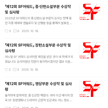
「제12회 SF어워드」 중·단편소설부문 수상작
및 심사평
글 내용
2025년 SF어워드의 중·단편소설 부문의 심사는 한해 동
안 각종 매체와 앤솔로지 및 단행본 등을 통해서 발표된 SF
중단편에 대한 종합적인 검토와 충분한 의견 공유를 통해
작성시간
3
0
2025. 10. 18.
진행되었습니다. 5인의 심사위원들이 확보한 종합적 평가
기준을 적용하여 각 심사위원들이 각각 10편 내외의 작품
들을 추천한 뒤, 다시 심사기준에 부합하는 47편의 작품에
「제12회 SF어워드」 장편소설부문 수상작 및
대한 본심 및 최종심을 진행하였습니다. 본심에서도 꽤 많
심사평
은 작품들을 다루어야 했기 때문에, 심사위원들은 사전에
글 내용
많은 의견을 공유하고 논의를 거듭하여 최종심에 진출할
어느덧 SF 어워드 심사위원 제안을 받은 것이 네 차례가 되
작품들을 다시 추천한 뒤, 정리하여 이를 대상으로 최종심
었습니다. 심사위원단 전원이 동의하시겠지만 결코 쉬운
을 진행하였습니다. 기본적으로 최종심에 진출한 작품들의
자리는 아닙니다. 해마다 SF 발표작들의 수가 늘어가고 있
작성시간
2
3
2025. 10. 18.
긍정적인 평가 사항들은 크게 두 가지 입니다. ① SF로서
고 작가들의 화두와 개성도 다양해지고 있으며 작품들이
장르적인 재미와 서사적인 완미..
구축하는 세계의 무기 역시 다채롭기 때문입니다. 그럼에
도 불구하고 SF 어워드 심사를 매년 덥썩 덥썩 수락하고 있
「제12회 SF어워드」 영상부문 수상작 및 심사
는 가장 큰 이유는 그것이 짜릿하고 행복하기 때문입니다.
평
한 명의 독자로서 경이로운 세계를 펼쳐보이는 작품에 감
글 내용
탄하고, 동료 작가로서 창작자들의 곳간을 엿볼 수 있는 순
솔직하게 말하자면, 좀 빈곤한 해였다. 아마 이건 메이저 한
간의 연속입니다. 그리고 무엇보다 예심과 본심에서 치러
국 SF 장편영화나 드라마의 근원적 빈곤과도 어느 정도 일
지는 심사위원들간의 치열한 난상 토론과 반박, 장르에 대
맥상통한 문제일 것이다. 나아가자면 할리우드 SF영화의
작성시간