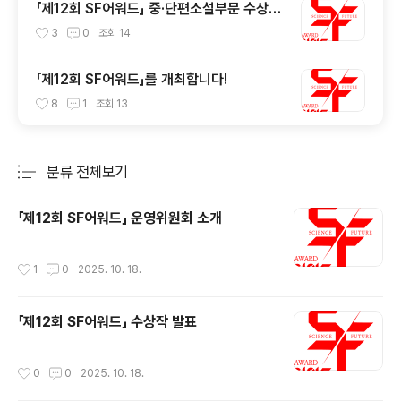
「제12회 SF어워드」 중·단편소설부문 수상작
및 심사평
3
0
조회
14
「제12회 SF어워드」를 개최합니다!
8
1
조회
13
분류 전체보기
주요 글 목록
「제12회 SF어워드」 운영위원회 소개
작성시간
1
0
2025. 10. 18.
「제12회 SF어워드」 수상작 발표
작성시간
0
0
2025. 10. 18.