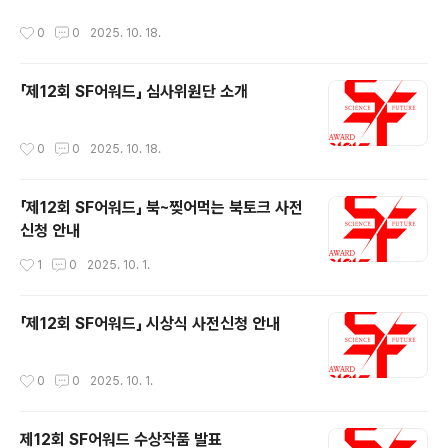
이 어우러져 만들어진 근대가 시작되며 인류는 역사와 시
오지 않은 미래를 이야기해 우리에게 현실을 이해하는 노
작성시간
0
0
2025. 10. 18.
대가 흘러간다는 새로운 감각을 얻었다고 합니다. 최근 우
력을 덜어주는 희한한 장르입니다. 만화는 또 어떤가요. 만
리는 이러한 ‘역사감’ 또는 ‘시대감’을 다른 차원에서 강하
화는 글과 그림을 통해 ..
게 느끼는 시대를 살고 있는 듯합니다. 하루가 다르게 발전
「제12회 SF어워드」 심사위원단 소개
하는 인공지능 기술은 단순한 챗봇을 뛰어넘어 기술, 문화,
예술가 무엇인지 되묻는 질문이 되어 인류 앞에 놓여 있습
니다. 그러나 이러한 문화 예술의 이면엔 대규모 데이터 처
작성시간
0
0
2025. 10. 18.
리와 고성능 컴퓨팅 능력으로 소모되는 에너지와 수천만
톤에 달하는 탄소 배출이 자리합니다. 가열되는 온난화의
세계에서 우리는 올 여름 우리를 괴롭혔던..
「제12회 SF어워드」 북~찢어먹는 북토크 사전
신청 안내
작성시간
1
0
2025. 10. 1.
「제12회 SF어워드」 시상식 사전신청 안내
작성시간
0
0
2025. 10. 1.
제12회 SF어워드 수상작품 발표