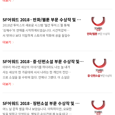
더보기
전집', '닥터 블러드머니', '카운트 제로', ..
따라서 인공지능은 전혀 다른 방식으로 스스로 발전해 나
갈 것이다. 더 나아가면 우리는 더 이상 인공지능의 방향
을 통제할 수 없을지 모른다. 그것이 지금 우리가 인공지
SF어워드 2018 - 만화/웹툰 부문 수상작 및 심사평
능에게 어떤 가치를 심어주어야하는지 고민해야 하는 이
유이다. 초기 단계의 인공지능을 신입사원으로 받은 대기
2018년 투믹스의 새로운 시스템 ‘월간 투믹스’를 통해
업 인사팀 직원의 이야기를 통해 이 것을 함께 고민해보
‘심해수’의 연재를 시작하게되었습니다. 시간적압박에
았으면 한다. - 유통사 소개 《오제이티》 심사평 중에서
서 벗어나 보다 치밀하게 스토리와 작화에 공을 들일수
OJT는 A.I.가 당장 우리의 현실 안으로 들어왔을 때 어떤
있는 시스템인지라 저희 또한 주어진 기회에 감사하며
더보기
일이 벌어질 수 있는지 보여준다. 가까운 ..
작업에 임했던 기억이납니다. 처음에는 두려움과 도전
이었는데 1년여의 시간이 지나 이렇게 sf어워드의 최종
심사출품작으로 선정되었다는 소식을 듣게되니 두려움
SF어워드 2018 - 중·단편소설 부문 수상작 및 심사평
은 용기로 도전은 보람으로 바뀌는 것 같습니다. ‘심해
수’는 운석 충돌 이후 해수면이 높아지면서 육지가 사라
아무리 머나먼 세상의 이야기를 하더라도 나는 늘 내가
진 미래를 배경으로 하고있습니다. 먼 미래 수몰된 지구
사는 세상의 한 가운데에 서서 나라는 한 개인의 전인격
에서 심해수와 싸우며 생존해 나가는 보타와 리타 남매
으로 소설을 쓸 수밖에 없다. 언제나 그랬다. 이 소설은
의 모습을 그리고 있습니다. 척박한 환경이지만 그래도
2016년 7~8월의 예스컷 광기 속에서 썼다. 구조와 트릭
더보기
인간다움을 놓치지않는 사람들의 이야기를 하고싶었습
은 한 해 전에 잡아두었건만 내 세계관이 격변하고 있어
니다. 저희가 상상한 이 가상의 ..
도저히 소설을 그대로 마무리지을 수 없었다. 나는 거의
다 쓴 소설을 처음부터 다시 썼고, 절대적으로 이해할 수
SF어워드 2018 - 장편소설 부문 수상작 및 심사평
없는 비합리를 더욱 절대적인 몰이해성을 가진 인격에 이
입하는 것으로 이해하고자 했다. 나는 당시의 광기를 소
어느 날 문득 별을 하나 보았습니다. 아득하지만, 오묘한
설이라는 형식으로 박제하고자 했으니, 이 사실을 또한
빛을 발하고 있었지요. 별빛은 순식간에 제 눈을 타고 가