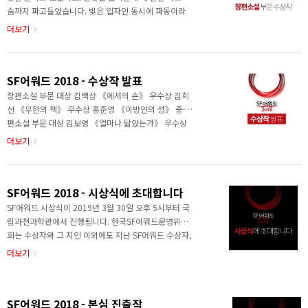
여기에 기록하여 다시 남긴다. 단지 많은 사람들이 스포
슴까지 파고들었습니다. 빛은 입자인 동시에 파동이라
일러를 지켜주려는 것과 별개로, 이 소설은 아무리 열심
죠? 아마도 그 때문이었을 겁니다. 유난히 가슴이 울렸
더보기
히 스포일러를 해도 트릭이 먹히는 것 같다. 쉬운 트..
던 이유는요. 그날부터 저는 그 별을 관찰하기 시작했습
니다. 아니나 다를까 우주를 가로질러 날아온 빛의 스펙
트럼 속에는 숱한 우여곡절이 스며 있었습니다. 별빛이
SF어워드 2018 - 수상작 발표
속삭이는 이야기에 빠져들지 않을 수 없었지요. 저는 그
별에 이라는 이름을 붙여주었습니다. 작가는 이야기를
장편소설 부문 대상 김백상 《에셔의 손》 우수상 김희
창조하는 자가 아니라 ‘발견’하는 자일지도 모릅니다. 을
선 《무한의 책》 우수상 홍준영 《이방인의 성》 중·단
쓰는 내내 그런 생각이 들었습니다. 우주에는 무수히 많
편소설 부문 대상 김보영 《얼마나 닮았는가》 우수상
은 별처럼 무수히 많은 이야기가 존재하고 작가는 별을
김성일 《라만차의 기사》 우수상 아밀 《로드킬》 우수
더보기
발견하듯 이야기를 발견해 쓰는 것이 아닐까 하고요. 어
상 이산화 《증명된 사실》 만화/웹툰 부문 대상 이경탁/
쩌면 제가..
노미영 《심해수》 대상 키티콘/김종환 《에이디》 우
수상 문지현 《꿈의 기업》 영상 부문 대상 최수진 《오
SF어워드 2018 - 시상식에 초대합니다
제이티: On the Job Training》 우수상 권혁준 《낙
진》 우수상 봉준호 《옥자》 ※ 수상작에 대한 자세한
SF어워드 시상식이 2019년 3월 30일 오후 5시부터 국
내용은 다음 링크에서 확인하세요. [SF어워드 2018] -
립과천과학관에서 진행됩니다. 한국SF어워드운영위원
SF어워드 2018 - 장편소설 부문 수상작 및 심사평 [SF어
회는 수상자와 그 지인 이외에도 지난 SF어워드 수상자,
워드 2018] - SF어워드 2018 - 중·단편소설 부문 수상
수상작을 펴낸 출판사, 본심에 오른 작가, 후원자, 그리
더보기
작 및 심사평 [SF어워드 2018] ..
고 인원 제한은 있지만 환상문학웹진 거울, 한국과학소
설작가연대, 한국SF협회 정회원을 초대했습니다. 혹시
초대장을 못 받으신 분도
SF어워드 2018 - 본심 진출작
koreasf.award@gmail.com로 연락주시고 오셔서 수