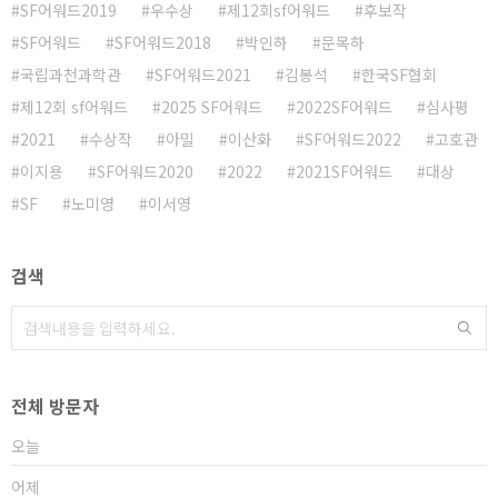
SF어워드2019
우수상
제12회sf어워드
후보작
SF어워드
SF어워드2018
박인하
문목하
국립과천과학관
SF어워드2021
김봉석
한국SF협회
제12회 sf어워드
2025 SF어워드
2022SF어워드
심사평
2021
수상작
아밀
이산화
SF어워드2022
고호관
이지용
SF어워드2020
2022
2021SF어워드
대상
SF
노미영
이서영
검색
전체 방문자
오늘
어제