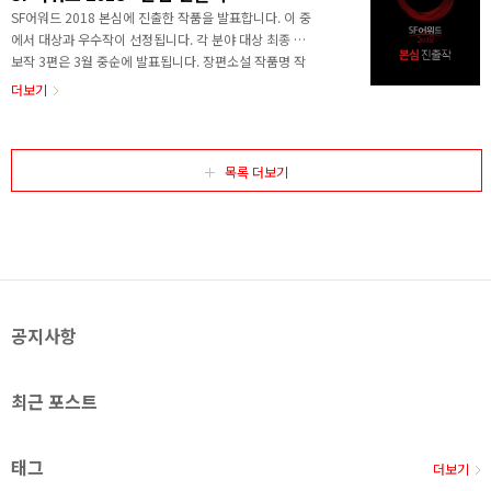
상자를 축하해주세요! 시상식 현장에서 SF어워드 대상
SF어워드 2018 본심에 진출한 작품을 발표합니다. 이 중
이 발표됩니다. 수상자에게는 심사평과 함께 상장과 상
에서 대상과 우수작이 선정됩니다. 각 분야 대상 최종 후
패가 수여됩니다. 시상식에서는 다과와 음료수를 제공
보작 3편은 3월 중순에 발표됩니다. 장편소설 작품명 작
할 예정입니다. 시상식 이후 수상작과 심사평이 온라인
가 출판사 러브비츠 평전 김상원 소울파트 무한의 책 김
더보기
으로 공개됩니다. ※ SF어워드 시상식 상세 사항 - 장소
희선 현대문학 알렙이 알렙에게 최영희 해와나무 이방인
: 국립과천과학관 창조홀 - 일시..
의 성 홍준영 멘토프레스 에셔의 손 김백상 허블 저 이승
의 선지자 김보영 아작 창백한 말 최민호 황금가지 중·단
편소설 작품명 작가 출판사/플랫폼 수록된 곳 어째서 고
목록 더보기
호관 크로스로드 만날 수 있을까 곽재식 그래비티북스 행
성대관람차 얼마나 닮았는가 김보영 한겨레출판 아직 우
리에겐 시간이 있으니까 라만차의 기사 김성일 브릿G 로
드킬 아밀(김지현) 온우주 여성작가SF단편모음집 원통
안의 소녀 김초엽 이음 과학잡지 에피 단발 리체르카 브
릿G ..
공지사항
최근 포스트
태그
더보기