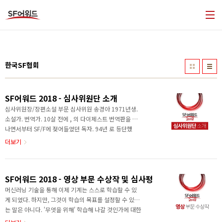
본문 바로가기
한국SF협회
SF어워드 2018 - 심사위원단 소개
심사위원장/장편소설 부문 심사위원 송경아 1971년생.
소설가. 번역가. 10살 전에 , 의 다이제스트 번역판을 만
나면서부터 SF/F에 젖어들었던 독자. 94년 로 등단했
고, 같은 해 첫 소설집 《성교가 두 인간의 관계에 미치
더보기
는 문학적 영향에 대한 고찰 중 사례연구 부분인용》을
엮었다. SF와 판타지의 경계를 넘나드는 소설을 쓰고
SF/판타지/영 어덜트 소설 등의 번역에 주력했다. 2006
SF어워드 2018 - 영상 부문 수상작 및 심사평
년 박사과정 수료 후 비정기적으로 문창과 강의를 맡아
SF와 장르문학 강의를 했다. 청소년 소설로도 관심 범위
머신러닝 기술을 통해 이제 기계는 스스로 학습할 수 있
를 넓혀 2013년 《누나가 사랑했든 내가 사랑했든》을
게 되었다. 하지만, 그것이 학습의 목표를 설정할 수 있다
출간했다. 장편소설 부문 심사위원 고호관 동아사이언
는 말은 아니다. '무엇을 위해' 학습해 나갈 것인가에 대한
스에서 과학 기자로 일했다. 번역서로 '아서 클라크 단편
방향을 설정하는 것은 여전히 인간의 몫이다. 그 방향에