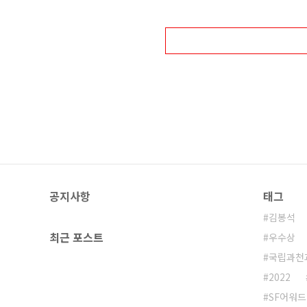
어워드 2018 - 장편소설 부문 수상작 
소설 부문 수상작 및 심사평 [SF어워드 
공지사항
태그
김봉석
최근 포스트
우수상
국립과천
2022
SF어워드