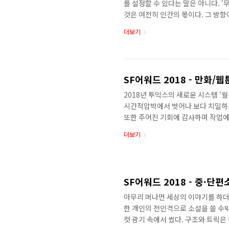
를 설정할 수 있다는 말은 아니다. 
것은 여전히 인간의 몫이다. 그 방
나갈 것이다. 더 나아가면 우리는 더
더보기
지금 우리가 인공지능에게 어떤 가치
의 인공지능을 신입사원으로 받은 대
았으면 한다. - 유통사 소개 《오제이
로 들어왔을 때 어떤 일이 벌어질 수 
SF어워드 2018 - 만화/
2018년 투믹스의 새로운 시스템 ‘
시간적압박에서 벗어나 보다 치밀하
또한 주어진 기회에 감사하며 작업
1년여의 시간이 지나 이렇게 sf
더보기
두려움은 용기로 도전은 보람으로 바뀌
아지면서 육지가 사라진 미래를 배경
우며 생존해 나가는 보타와 리타 남
간다움을 놓치지않는 사람들의 이야기
SF어워드 2018 - 중·단
아무리 머나먼 세상의 이야기를 하더
한 개인의 전인격으로 소설을 쓸 수밖에
컷 광기 속에서 썼다. 구조와 트릭은