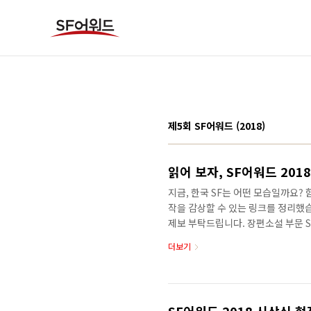
본문 바로가기
제5회 SF어워드 (2018)
읽어 보자, SF어워드 2018
지금, 한국 SF는 어떤 모습일까요? 
작을 감상할 수 있는 링크를 정리했습니다
제보 부탁드립니다. 장편소설 부문 S
교보문고 알라딘 예스24 인터파크 S
더보기
책》 교보문고 알라딘 예스24 인터파
인의 성》 교보문고 알라딘 예스24 
영 《저 이승의 선지자》 교보문고 알
심 진출작 김상원 《러브비츠 평전》