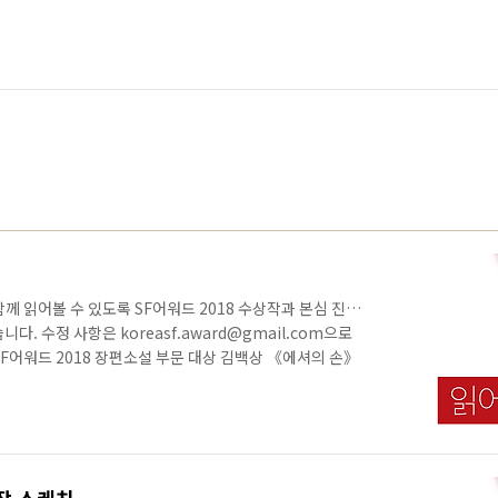
함께 읽어볼 수 있도록 SF어워드 2018 수상작과 본심 진출
. 수정 사항은 koreasf.award@gmail.com으로
F어워드 2018 장편소설 부문 대상 김백상 《에셔의 손》
F어워드 2018 장편소설 부문 우수상 김희선 《무한의
크 SF어워드 2018 장편소설 부문 우수상 홍준영 《이방
인터파크 SF어워드 2018 장편소설 부문 본심 진출작 김보
라딘 예스24 인터파크 SF어워드 2018 장편소설 부문 본
 교보문고..