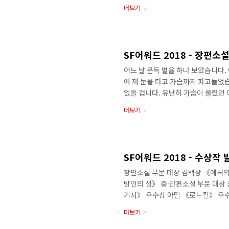
히 소설을 그대로 마무리지을 수 없었
더보기
로 이해할 수 없는 비합리를 더욱 
자 했다. 나는 당시의 광기를 소설이
기록하여 다시 남긴다. 단지 많은 사
무리 열심히 스포일러를 해도 트릭이 먹
SF어워드 2018 - 장편소
어느 날 문득 별을 하나 보았습니다.
에 제 눈을 타고 가슴까지 파고들었
었을 겁니다. 유난히 가슴이 울렸던
아니나 다를까 우주를 가로질러 날아
더보기
다. 별빛이 속삭이는 이야기에 빠져들
었습니다. 작가는 이야기를 창조하는 
그런 생각이 들었습니다. 우주에는 
별을 발견하듯 이야기를 발견해 쓰는 
SF어워드 2018 - 수상작 
장편소설 부문 대상 김백상 《에셔의
방인의 성》 중·단편소설 부문 대상
기사》 우수상 아밀 《로드킬》 우수
노미영 《심해수》 대상 키티콘/김
더보기
대상 최수진 《오제이티: On the 
《옥자》 ※ 수상작에 대한 자세한 내용