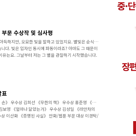
다. 나는 거의 다 쓴 소설을 처음부터 다시 썼고, 절대적으
절대적인 몰이해성을 가진 인격에 이입하는 것으로 이해하고
라는 형식으로 박제하고자 했으니, 이 사실을 또한 여기에
람들이 스포일러를 지켜주려는 것과 별개로, 이 소설은 아
히는 것 같다. 쉬운 트..
설 부문 수상작 및 심사평
 아득하지만, 오묘한 빛을 발하고 있었지요. 별빛은 순식간
습니다. 빛은 입자인 동시에 파동이라죠? 아마도 그 때문이
 이유는요. 그날부터 저는 그 별을 관찰하기 시작했습니다.
온 빛의 스펙트럼 속에는 숱한 우여곡절이 스며 있었습니
지 않을 수 없었지요. 저는 그 별에 이라는 이름을 붙여주
자가 아니라 ‘발견’하는 자일지도 모릅니다. 을 쓰는 내내
무수히 많은 별처럼 무수히 많은 이야기가 존재하고 작가는
것이 아닐까 하고요. 어쩌면 제가..
발표
 손》 우수상 김희선 《무한의 책》 우수상 홍준영 《이
 김보영 《얼마나 닮았는가》 우수상 김성일 《라만차의
상 이산화 《증명된 사실》 만화/웹툰 부문 대상 이경탁/
종환 《에이디》 우수상 문지현 《꿈의 기업》 영상 부문
Job Training》 우수상 권혁준 《낙진》 우수상 봉준호
은 다음 링크에서 확인하세요. [SF어워드 2018] - SF