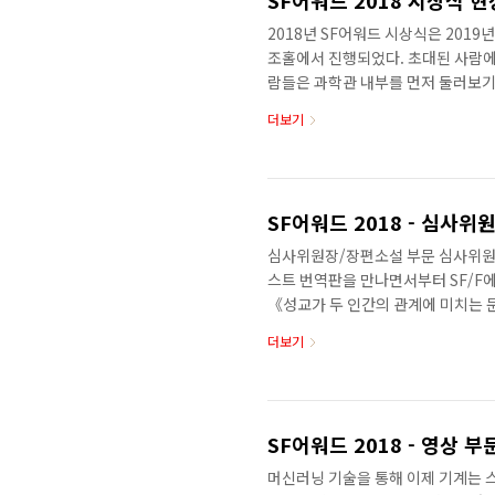
SF어워드 2018 시상식 
2018년 SF어워드 시상식은 2019
조홀에서 진행되었다. 초대된 사람
람들은 과학관 내부를 먼저 둘러보기
막이 걸려 있었고, 5시부터 음식과
더보기
는 풍경을 볼 수 있었다. 이서영 작
국SF협회 회장의 인사말이 있었다.
작품의 숫자가 늘고 그 수준이 아주 
이 더 있었으면 좋겠다”는 총평이 있
SF어워드 2018 - 심사위
심사위원장/장편소설 부문 심사위원 송경
스트 번역판을 만나면서부터 SF/F에 
《성교가 두 인간의 관계에 미치는 
다. SF와 판타지의 경계를 넘나드는
더보기
했다. 2006년 박사과정 수료 후 
청소년 소설로도 관심 범위를 넓혀 
장편소설 부문 심사위원 고호관 동아
단편 전집', '닥터 블러드머니', '카운트
SF어워드 2018 - 영상 
머신러닝 기술을 통해 이제 기계는 스