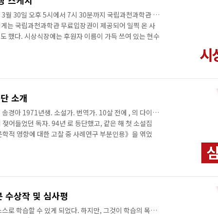
현장 스케치
년 3월 30일 오후 5시에서 7시 30분까지 국립과천과학관 창
에게는 국립과천과학관 무료입장권이 제공되어 일찍 온 사
도 했다. 시상식장에는 후원자 이름이 가득 쓰여 있는 현수
 음료수가 제공되어 일찍 온 사람들이 여기저기서 식사를 하
가의 사회로 시상식 시작을 알리고, 운영위원이자 박상준 한
 이어서 송경아 심사위원장의 총평이 있었다. “작년에 비해
높아졌다”는 말과 함께, “단지 여전히 소수자를 다룬 작품
었다. “다양한 장르의 작품이..
원단 소개
아 1971년생. 소설가. 번역가. 10살 전에 , 의 다이제
젖어들었던 독자. 94년 로 등단했고, 같은 해 첫 소설집
문학적 영향에 대한 고찰 중 사례연구 부분인용》을 엮었
 소설을 쓰고 SF/판타지/영 어덜트 소설 등의 번역에 주력
비정기적으로 문창과 강의를 맡아 SF와 장르문학 강의를 했다.
2013년 《누나가 사랑했든 내가 사랑했든》을 출간했다.
사이언스에서 과학 기자로 일했다. 번역서로 '아서 클라크
 제로', ..
부문 수상작 및 심사평
스로 학습할 수 있게 되었다. 하지만, 그것이 학습의 목표