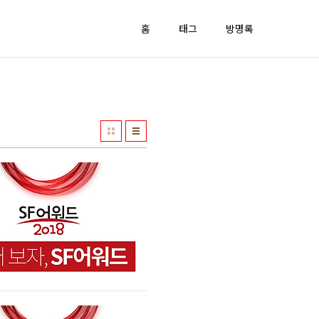
홈
태그
방명록