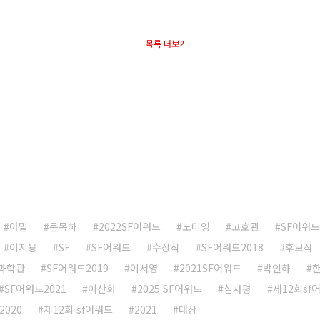
및 심사평 [SF어워드 2018] - SF어워드 2018 - 중·단편
2018] ..
목록 더보기
아밀
문목하
2022SF어워드
노미영
고호관
SF어워드
이지용
SF
SF어워드
수상작
SF어워드2018
후보작
과학관
SF어워드2019
이서영
2021SF어워드
박인하
SF어워드2021
이산화
2025 SF어워드
심사평
제12회sf
2020
제12회 sf어워드
2021
대상